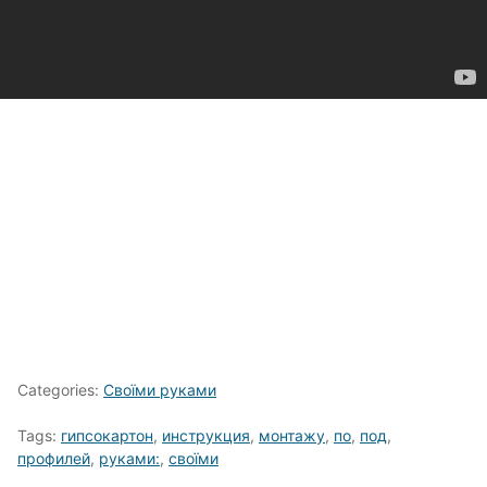
Categories:
Своїми руками
Tags:
гипсокартон
,
инструкция
,
монтажу
,
по
,
под
,
профилей
,
руками:
,
своїми