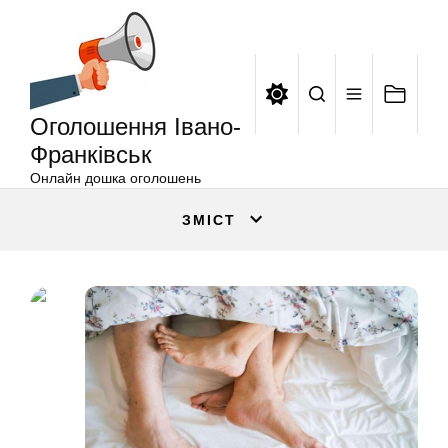
Оголошення
Перейти
Івано-
до
Франківськ
вмісту
Оголошення Івано-
Франківськ
Онлайн дошка оголошень
ЗМІСТ