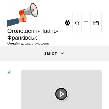
Оголошення
Перейти
Івано-
до
Франківськ
вмісту
Оголошення Івано-
Франківськ
Онлайн дошка оголошень
ЗМІСТ