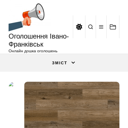
Оголошення
Перейти
Івано-
до
Франківськ
вмісту
Оголошення Івано-
Франківськ
Онлайн дошка оголошень
ЗМІСТ