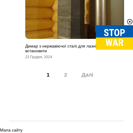
Димар з нержавіючої сталі для лазні: як
встановити
23 Грудня, 2024
Навігація
1
2
Далі
записів
Мапа сайту