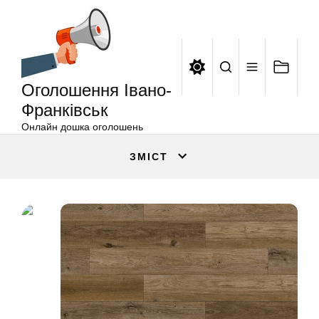
Оголошення
Перейти
Івано-
до
Франківськ
вмісту
Оголошення Івано-
Франківськ
Онлайн дошка оголошень
ЗМІСТ