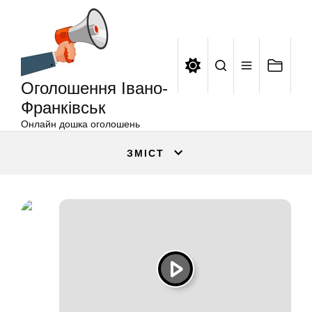
Оголошення
Перейти
Івано-
до
Франківськ
вмісту
Оголошення Івано-
Франківськ
Онлайн дошка оголошень
ЗМІСТ