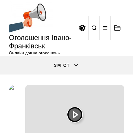
Оголошення
Перейти
Івано-
до
Франківськ
вмісту
Оголошення Івано-
Франківськ
Онлайн дошка оголошень
ЗМІСТ