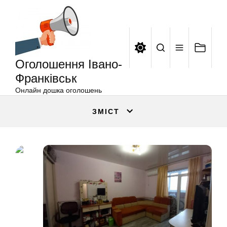
Оголошення
Перейти
Івано-
до
Франківськ
вмісту
Оголошення Івано-
Франківськ
Онлайн дошка оголошень
ЗМІСТ