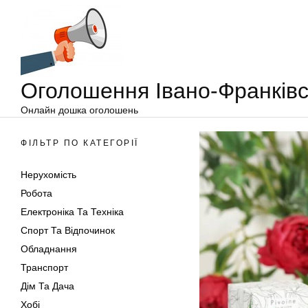
Оголошення
Перейти
Івано-
до
Франківськ
вмісту
Оголошення Івано-Франківс
Онлайн дошка оголошень
ФІЛЬТР ПО КАТЕГОРІЇ
Нерухомість
Робота
Електроніка Та Техніка
Спорт Та Відпочинок
Обладнання
Транспорт
Дім Та Дача
Хобі