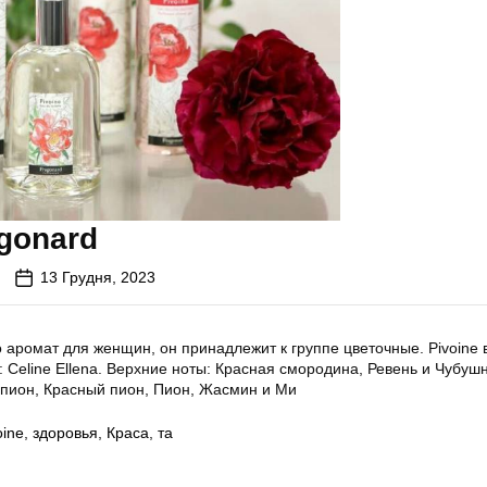
agonard
13 Грудня, 2023
о аромат для женщин, он принадлежит к группе цветочные. Pivoine
 Celine Ellena. Верхние ноты: Красная смородина, Ревень и Чубушн
 пион, Красный пион, Пион, Жасмин и Ми
oine
,
здоровья
,
Краса
,
та