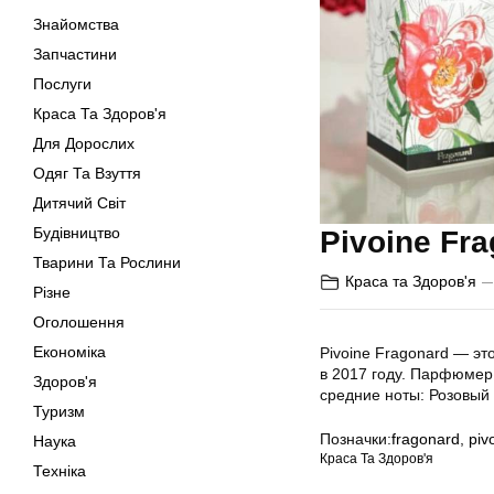
Знайомства
Запчастини
Послуги
Краса Та Здоров'я
Для Дорослих
Одяг Та Взуття
Дитячий Світ
Будівництво
Pivoine Fr
Тварини Та Рослини
Краса та Здоров'я
Різне
Оголошення
Економіка
Pivoine Fragonard — эт
в 2017 году. Парфюмер:
Здоров'я
средние ноты: Розовый
Туризм
Позначки:
fragonard
,
piv
Наука
Краса Та Здоров'я
Техніка