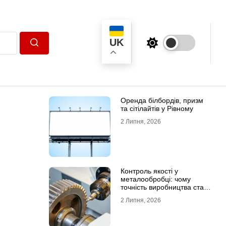
UK
Пошук
Оренда білбордів, призм
та сітілайтів у Рівному
2 Липня, 2026
Контроль якості у
металообробці: чому
точність виробництва стає
головною конкурентною
2 Липня, 2026
перевагою