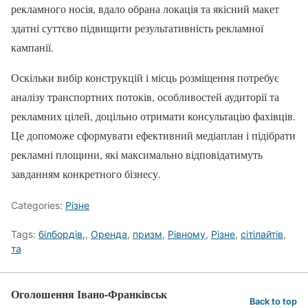
рекламного носія, вдало обрана локація та якісний макет
здатні суттєво підвищити результативність рекламної
кампанії.
Оскільки вибір конструкцій і місць розміщення потребує
аналізу транспортних потоків, особливостей аудиторії та
рекламних цілей, доцільно отримати консультацію фахівців.
Це допоможе сформувати ефективний медіаплан і підібрати
рекламні площини, які максимально відповідатимуть
завданням конкретного бізнесу.
Categories:
Різне
Tags:
білбордів,
,
Оренда
,
призм
,
Рівному
,
Різне
,
сітілайтів
,
та
Оголошення Івано-Франківськ
Back to top