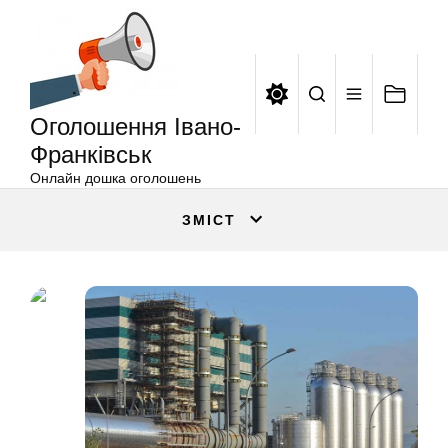
Оголошення
Перейти
Івано-
до
Франківськ
вмісту
Оголошення Івано-
Франківськ
Онлайн дошка оголошень
ЗМІСТ