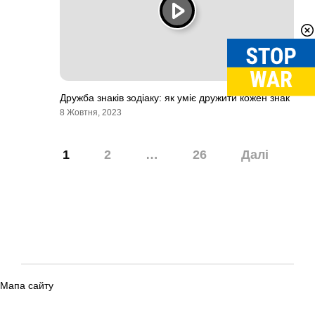
Дружба знаків зодіаку: як уміє дружити кожен знак
8 Жовтня, 2023
Навігація
1
2
…
26
Далі
записів
Мапа сайту