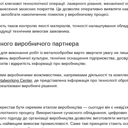
ої ключової технологічної операції: лазерного різання, механічної 
нанесення захисних покриттів. Це дозволяє оперативно виявляти нав
й запобігати накопиченню помилок у виробничому процесі.
ють також контролю якості матеріалів, точності налаштування обла
родукції технічним вимогам замовника.
йного виробничого партнера
 для виконання робіт із металообробки варто звертати увагу не лиш
рівень виробничої культури, технічне оснащення підприємства, досві
єктів і відкритість інформації про виробництво.
ими виробничими можливостями, напрямками діяльності та компле
talworking Center
, де представлена інформація про технології обро
реалізовані виробничі рішення.
перестав бути окремим етапом виробництва — сьогодні він є невід’
логічного процесу. Використання сучасного обладнання, цифрових
ого підходу до організації виробництва дозволяє виготовляти метал
ть найвищим вимогам промисловості. Саме такі принципи стають о