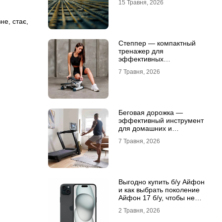
15 Травня, 2026
зне
,
стає
,
Степпер — компактный
тренажер для
эффективных
кардионагрузок
7 Травня, 2026
Беговая дорожка —
эффективный инструмент
для домашних и
профессиональных
7 Травня, 2026
тренировок
Выгодно купить б/у Айфон
и как выбрать поколение
Айфон 17 б/у, чтобы не
разочароваться
2 Травня, 2026