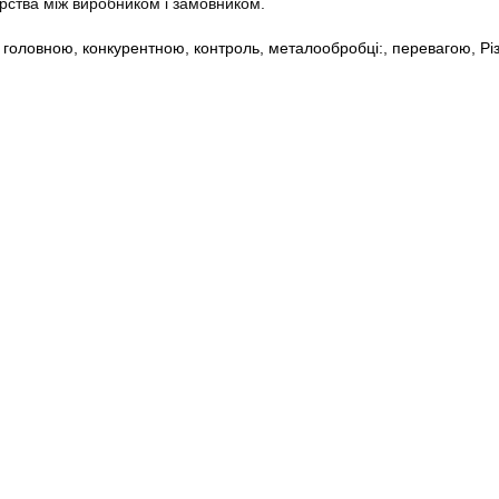
рства між виробником і замовником.
,
головною
,
конкурентною
,
контроль
,
металообробці:
,
перевагою
,
Рі