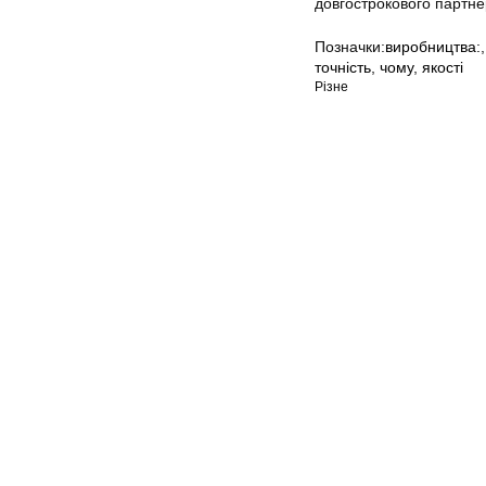
довгострокового партне
Позначки:
виробництва:
точність
,
чому
,
якості
Різне