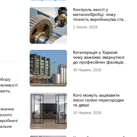
Контроль якості у
металообробці: чому
точність виробництва стає
головною конкурентною
2 Липня, 2026
перевагою
Когенерація у Харкові:
чому важливо звернутися
до професійних фахівців з
проєктування та монтажу
30 Червня, 2026
ибору
ожливості
чають,
Кого можуть зацікавити
якісні скляні перегородки
та двері
езначне
10 Червня, 2026
асного
виробничі
вальне