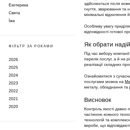
здійснюється після кожн
Езотерика
гнуття, зварювання та 
Свята
мінімальні відхилення 
Їжа
Особливу увагу приділя
відповідності готової п
Як обрати наді
ФІЛЬТР ЗА РОКАМИ
Під час вибору компанії
перелік послуг, а й на 
2026
реалізації складних про
2025
2024
Ознайомитися з сучасн
послугами можна на
Me
2023
металу, обладнання та 
2022
2021
Висновок
2020
Контроль якості давно 
частиною кожного техно
технологій та комплексн
вироби, що відповідаю