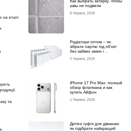
Как выбрать затирку, чтобы
швы не подвели
8 Червня, 2026
е на етапі
я
Радіатори оптом – як
зібрати партію під об’єкт
без зайвих замін і
а
затримок
5 Червня, 2026
iPhone 17 Pro Max: полный
чують
обзор флагмана и как
родукції.
купить Айфон
1 Червня, 2026
аку та
Дитячі туфлі для дівчинки:
як підібрати найкращий
ль