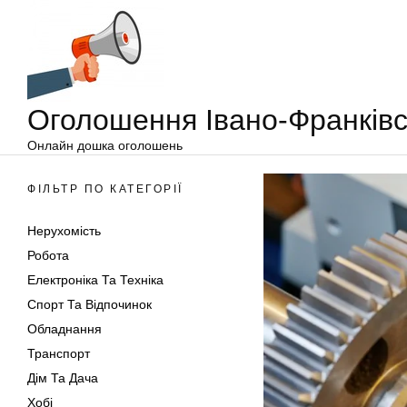
Оголошення
Перейти
Івано-
до
Франківськ
вмісту
Оголошення Івано-Франківс
Онлайн дошка оголошень
ФІЛЬТР ПО КАТЕГОРІЇ
Нерухомість
Робота
Електроніка Та Техніка
Спорт Та Відпочинок
Обладнання
Транспорт
Дім Та Дача
Хобі