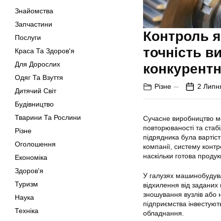
Знайомства
Запчастини
Контроль я
Послуги
точність в
Краса Та Здоров'я
Для Дорослих
конкурент
Одяг Та Взуття
Різне
2 Липн
Дитячий Світ
Будівництво
Тварини Та Рослини
Сучасне виробництво ме
повторюваності та стаб
Різне
підрядника була вартіст
Оголошення
компанії, систему конт
наскільки готова проду
Економіка
Здоров'я
У галузях машинобудува
Туризм
відхилення від заданих
зношування вузлів або 
Наука
підприємства інвестуют
Техніка
обладнання.