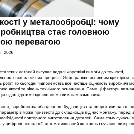
кості у металообробці: чому
иробництва стає головною
ною перевагою
я, 2026
талевих деталей висуває дедалі жорсткіші вимоги до точності,
ільності технологічних процесів. Якщо раніше основним критерієм в
ь робіт, то сьогодні підприємства все частіше оцінюють виробничі м
ролю якості та рівень технічного оснащення. Саме ці фактори визна
кція відповідатиме кресленням і вимогам замовника.
ння, виробництва обладнання, будівництва та енергетики навіть н
 параметрів може призвести до складнощів під час монтажу, передч
необхідності повторного виготовлення деталей. Саме тому сучасні 
ь у цифрові технології, автоматизований контроль і сучасне вимірю