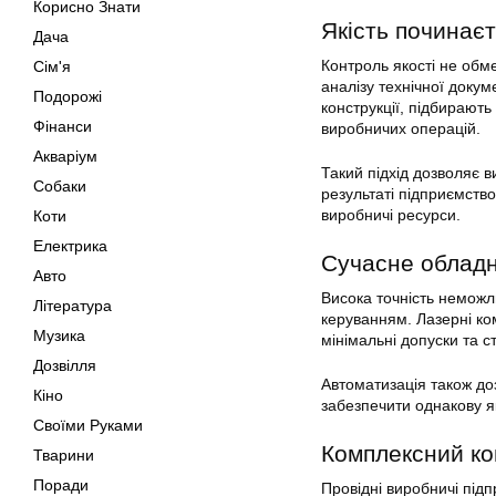
Корисно Знати
Якість починає
Дача
Контроль якості не обм
Сім'я
аналізу технічної докум
Подорожі
конструкції, підбирают
Фінанси
виробничих операцій.
Акваріум
Такий підхід дозволяє 
Собаки
результаті підприємство
виробничі ресурси.
Коти
Електрика
Сучасне обладн
Авто
Висока точність неможл
Література
керуванням. Лазерні ко
Музика
мінімальні допуски та с
Дозвілля
Автоматизація також доз
Кіно
забезпечити однакову я
Своїми Руками
Комплексний ко
Тварини
Поради
Провідні виробничі під