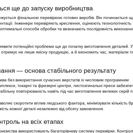
ться ще до запуску виробництва
ежується фінальною перевіркою готових виробів. Він починається щ
ентації. Інженери перевіряють креслення, оцінюють технологічність
ь оптимальні способи обробки та визначають послідовність виконанн
виявити потенційні проблеми ще до початку виготовлення деталей. У
 отримує не лише якісну продукцію, а й економить час, матеріали т
ання — основа стабільного результату
ива без використання сучасних верстатів із числовим програмним
мплекси, токарні та фрезерні центри, листозгинальні преси забезпе
табільну повторюваність навіть під час виготовлення великих серій п
воляє скоротити вплив людського фактора, мінімізувати кількість бр
кість кожної деталі незалежно від обсягу замовлення.
нтроль на всіх етапах
приємства використовують багаторівневу систему перевірки. Контро