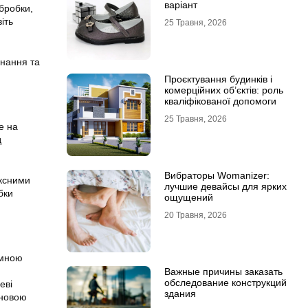
варіант
обробки,
іть
25 Травня, 2026
днання та
Проєктування будинків і
комерційних об’єктів: роль
кваліфікованої допомоги
25 Травня, 2026
е на
д
Вибраторы Womanizer:
ксними
лучшие девайсы для ярких
бки
ощущений
20 Травня, 2026
ємною
Важные причины заказать
обследование конструкций
еві
здания
сновою