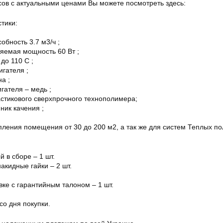
сов с актуальными ценами Вы можете посмотреть здесь:
тики:
обность 3.7 м3/ч ;
яемая мощность 60 Вт ;
до 110 С ;
гателя ;
на ;
гателя – медь ;
астикового сверхпрочного технополимера;
ник качения ;
пления помещения от 30 до 200 м2, а так же для систем Теплых по
 в сборе – 1 шт.
акидные гайки – 2 шт.
вке с гарантийным талоном – 1 шт.
со дня покупки.