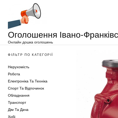
Оголошення
Перейти
Івано-
до
Франківськ
вмісту
Оголошення Івано-Франківс
Онлайн дошка оголошень
ФІЛЬТР ПО КАТЕГОРІЇ
Нерухомість
Робота
Електроніка Та Техніка
Спорт Та Відпочинок
Обладнання
Транспорт
Дім Та Дача
Хобі