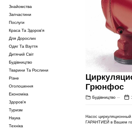
Знайомства
Запчастини
Послуги
Краса Та Здоров'я
Для Дорослих
Одяг Та Взуття
Дитячий Світ
Будівництво
Тварини Та Рослини
Циркуляцио
Різне
Грюнфос
Оголошення
Економіка
Будівництво
Здоров'я
Туризм
Насос циркуляционный 
Наука
ГАРАНТИЕЙ в Вашем го
Техніка