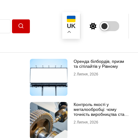
UK
Пошук
Оренда білбордів, призм
та сітілайтів у Рівному
2 Липня, 2026
Контроль якості у
металообробці: чому
точність виробництва стає
головною конкурентною
2 Липня, 2026
перевагою