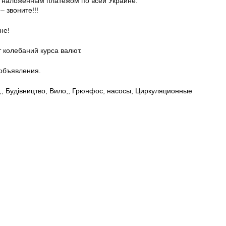
 наложенным платежом по всей Украине.
– звоните!!!
не!
 колебаний курса валют.
объявления.
,
,
Будівництво
,
Вило,
,
Грюнфос
,
насосы
,
Циркуляционные