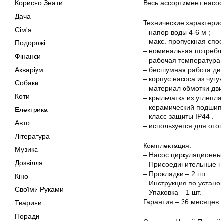
Весь ассортимент насо
Корисно Знати
Дача
Технические характерис
Сім'я
– напор воды 4-6 м ;
– макс. пропускная спос
Подорожі
– номинальная потребл
Фінанси
– рабочая температура 
– бесшумная работа дви
Акваріум
– корпус насоса из чугу
Собаки
– материал обмотки дви
Коти
– крыльчатка из углепл
– керамический подшип
Електрика
– класс защиты IP44 .
Авто
– используется для ото
Література
Комплектация:
Музика
– Насос циркуляционный
Дозвілля
– Присоединительные н
– Прокладки – 2 шт.
Кіно
– Инструкция по устано
Своїми Руками
– Упаковка – 1 шт.
Гарантия – 36 месяцев 
Тварини
Поради