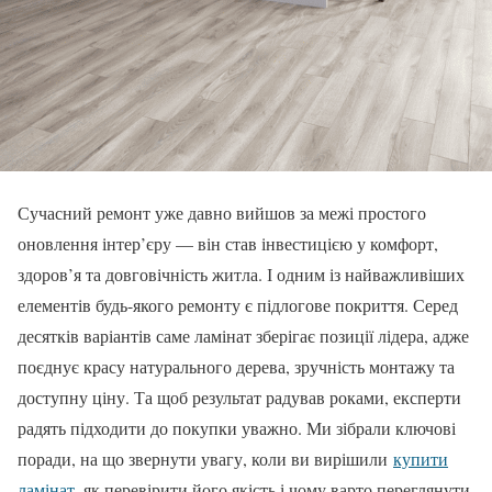
Сучасний ремонт уже давно вийшов за межі простого
оновлення інтер’єру — він став інвестицією у комфорт,
здоров’я та довговічність житла. І одним із найважливіших
елементів будь-якого ремонту є підлогове покриття. Серед
десятків варіантів саме ламінат зберігає позиції лідера, адже
поєднує красу натурального дерева, зручність монтажу та
доступну ціну. Та щоб результат радував роками, експерти
радять підходити до покупки уважно. Ми зібрали ключові
поради, на що звернути увагу, коли ви вирішили
купити
ламінат
, як перевірити його якість і чому варто переглянути