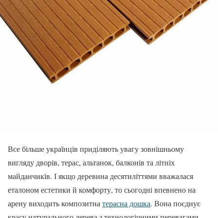
Все більше українців приділяють увагу зовнішньому
вигляду дворів, терас, альтанок, балконів та літніх
майданчиків. І якщо деревина десятиліттями вважалася
еталоном естетики й комфорту, то сьогодні впевнено на
арену виходить композитна
терасна дошка
. Вона поєднує
красу натурального дерева з технологічними перевагами