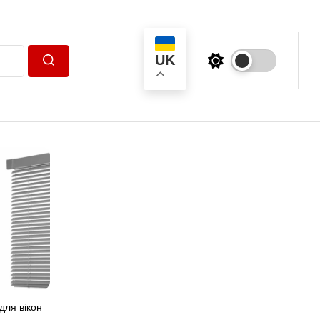
UK
Пошук
для вікон