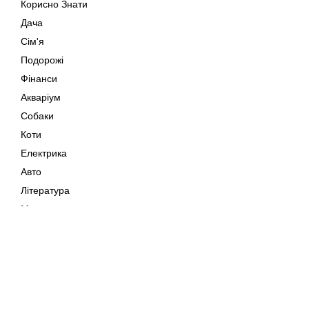
Корисно Знати
Дача
Сім'я
Подорожі
Фінанси
Акваріум
Собаки
Коти
Електрика
Авто
Література
Музика
Дозвілля
Кіно
Мапа сайту
Своїми Руками
Тварини
Авторське право © 202
Поради