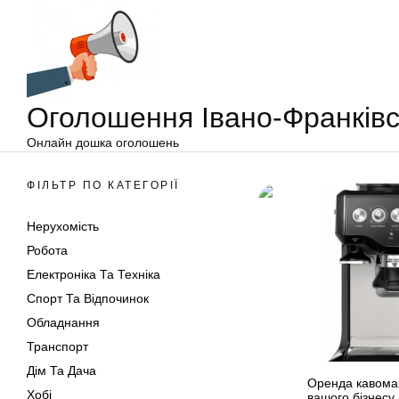
Оголошення
Перейти
Івано-
до
Франківськ
вмісту
Оголошення Івано-Франківс
Онлайн дошка оголошень
ФІЛЬТР ПО КАТЕГОРІЇ
Нерухомість
Робота
Електроніка Та Техніка
Спорт Та Відпочинок
Обладнання
Транспорт
Дім Та Дача
Оренда кавомаш
Хобі
вашого бізнесу