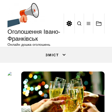
Оголошення
Перейти
Івано-
до
Франківськ
вмісту
Оголошення Івано-
Франківськ
Онлайн дошка оголошень
ЗМІСТ