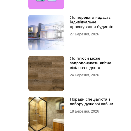
Які переваги надасть
індивідуальне
проєктування будинків
27 Березня, 2026
Які плюси може
запропонувати якісна
вінілова підлога
24 Березня, 2026
Поради спеціаліста з
вибору душової кабіни
18 Березня, 2026