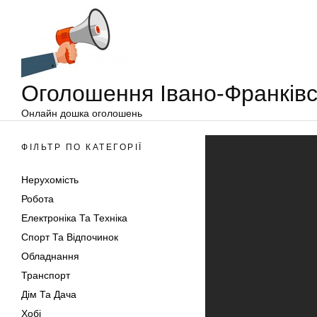
Оголошення
Перейти
Івано-
до
Франківськ
вмісту
Оголошення Івано-Франківс
Онлайн дошка оголошень
ФІЛЬТР ПО КАТЕГОРІЇ
Нерухомість
Робота
Електроніка Та Техніка
Спорт Та Відпочинок
Обладнання
Транспорт
Дім Та Дача
Хобі