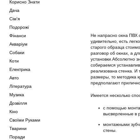
Корисно Знати
Дача
Сім'я
Подорожі
Не напрасно окна ПВХ 
Фінанси
удивительно, есть легк
Акваріум
старого образца стоимо
Собаки
разговор об окнах, а дл
установки.Абсолютно зн
Коти
собираемся устанавлива
Електрика
реализована стенка. И 
размеры, то методика 
Авто
предполагают прилично
Література
Музика
Имеется несколько спо
Дозвілля
с помощью монтаж
Кіно
высверленные в 
Своїми Руками
монтажными зубча
Тварини
стены.
Поради