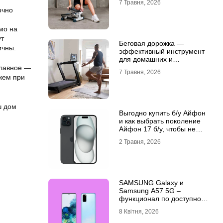
7 Травня, 2026
очно
мо на
ут
Беговая дорожка —
ичны.
эффективный инструмент
для домашних и
профессиональных
Главное —
7 Травня, 2026
тренировок
ежем при
ш дом
Выгодно купить б/у Айфон
и как выбрать поколение
Айфон 17 б/у, чтобы не
разочароваться
2 Травня, 2026
SAMSUNG Galaxy и
Samsung A57 5G –
функционал по доступной
цене
8 Квітня, 2026