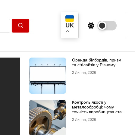
UK
Пошук
Оренда білбордів, призм
та сітілайтів у Рівному
2 Липня, 2026
Контроль якості у
металообробці: чому
точність виробництва стає
головною конкурентною
2 Липня, 2026
перевагою