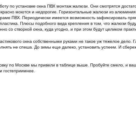
боту по установке окна ПВХ
монтаж
жалюзи. Они смотрятся достат
екрасно моются и недорогие. Горизонтальные жалюзи из алюминия
 раме ПВХ. Периодически имеется возможность зафиксировать пря
пластика. Плюсы подобного вида крепления в том, что жалюзи буд
но со створкой окна, куда угодно, и при этом будут целиком практ
ластикового окна собственными руками не такое уж тяжелое дело. 
олнять не спеша. До зимы еще далеко, установить успеем. И сбер
овку по Москве мы привели в таблице выше. Пробуйте смело, и ва
 и гостеприимнее.