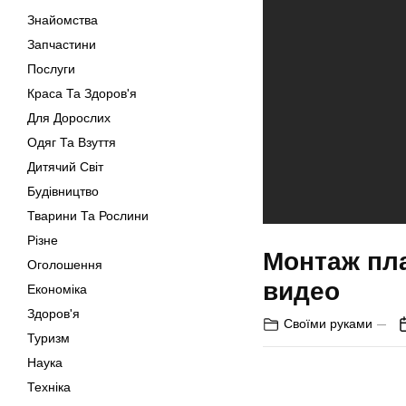
Знайомства
Запчастини
Послуги
Краса Та Здоров'я
Для Дорослих
Одяг Та Взуття
Дитячий Світ
Будівництво
Тварини Та Рослини
Різне
Монтаж пл
Оголошення
видео
Економіка
Здоров'я
Своїми руками
Туризм
Наука
Техніка