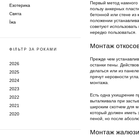
Первый метод намного 
Езотерика
пользу анкерных пласти
Свята
бетонной или стене из
положении устанавлива
Їжа
советуют использовать 
нередко пользоваться.
Монтаж откосо
ФІЛЬТР ЗА РОКАМИ
Прежде чем устанавлив
2026
останки пены. Действов
делаться или из панеле
2025
прячут неровности угла
2024
монтажа.
2023
Есть одна ухищрение п
2022
выталкивала при застыв
2021
широким скотчем для м
который должен иметь з
2020
пеной, но после абсолю
Монтаж жалюзи 