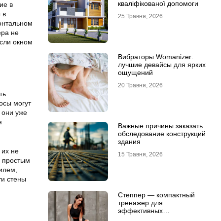
кваліфікованої допомоги
ие в
 в
25 Травня, 2026
зонтальном
ера не
если окном
Вибраторы Womanizer:
лучшие девайсы для ярких
ощущений
20 Травня, 2026
ть
осы могут
 они уже
я
Важные причины заказать
обследование конструкций
здания
 их не
15 Травня, 2026
ы простым
илем,
ти стены
Степпер — компактный
тренажер для
эффективных
кардионагрузок