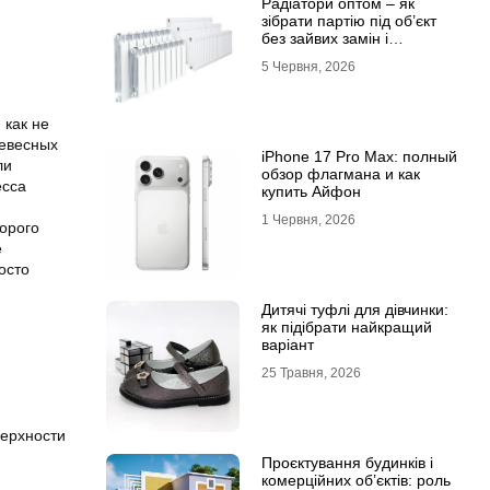
Радіатори оптом – як
зібрати партію під об’єкт
без зайвих замін і
затримок
5 Червня, 2026
 как не
ревесных
iPhone 17 Pro Max: полный
ли
обзор флагмана и как
есса
купить Айфон
1 Червня, 2026
торого
е
осто
Дитячі туфлі для дівчинки:
як підібрати найкращий
варіант
25 Травня, 2026
верхности
Проєктування будинків і
комерційних об’єктів: роль