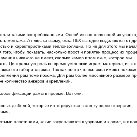
стали такими востребованными. Одной из составляющей их успеха,
ость монтажа. А плюс ко всему, окна ПВХ выгодно выделяются от д
стью и характеристиками теплоизоляции. Но не для этого мы нача
я того, чтобы показать, насколько прост и приятен процесс их проц
ачения никакого не имеет, сколько камер в том окне, которое мы
ть. Центральную роль во время установки играет материал, из ко
также ото габаритов окна. Так как почти что все окна имеют похожи
крепления рам тоже похожа. Для рам более массивного размера пр
е количество анкеров и креплений.
собов фиксации рамы в проеме. Вот они:
ных дюбелей, которые интегрируются в стенку через отверстия,
раме;
тыми пластинами, какие закрепляются шурупами и к раме, и к по