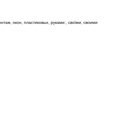
онтаж
,
окон
,
пластиковых
,
руками:
,
своїми
,
своими