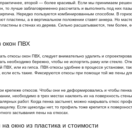
практичнее, второй — более красивый. Если мы принимаем решен
н, то лучше заблаговременно рассчитать и выполнить под них пазы
 кирпича. Нередко пользуются комбинированным способом. В гори
ют пластины, а в вертикальном положении ставят анкера. Но маст
пластины в стенах из дерева. Сильно расшатываются, тем более, 
в окон ПВХ
ать откосы окон ПВХ, следует внимательно удалить и спроектирова
ать необходимо бережно, чтобы не испортить раму или стекло. Отк
й ПВХ, или из гипса. ПВХ-откосы удобнее в процессе установки, так
, если есть такие. Фиксируются откосы при помощи той же пены дл
ри крепеже откосов. Чтобы они не деформировались и чтобы пенка
ании, необходимо в трех местах наклеить их на поверхность стен
алярных работ. Когда пенка застынет, можно накрывать откос проф
ащелку. Если щеколды нет, то профиль тоже крепится к поверхнос
тного застывания пены на откосах.
на окно из пластика и стоимости