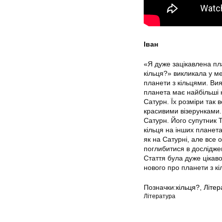
Іван
«Я дуже зацікавлена пл
кільця?» викликала у м
планети з кільцями. Вия
планета має найбільші к
Сатурн. Їх розміри так 
красивими візерунками.
Сатурн. Його супутник 
кільця на інших планетах
як на Сатурні, але все
поглибитися в дослідже
Стаття була дуже цікав
нового про планети з кі
Позначки:
кільця?
,
Літер
Література