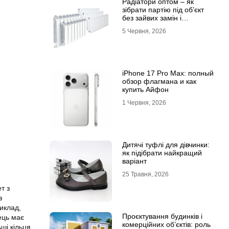
Радіатори оптом – як
зібрати партію під об’єкт
без зайвих замін і
затримок
5 Червня, 2026
iPhone 17 Pro Max: полный
обзор флагмана и как
купить Айфон
1 Червня, 2026
Дитячі туфлі для дівчинки:
як підібрати найкращий
варіант
25 Травня, 2026
т з
з
риклад,
Проєктування будинків і
лець має
комерційних об’єктів: роль
ші кільця