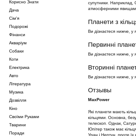
Корисно Знати
супутники. Наприклад, 
атмосферними явищами
Дача
Сім'я
Планети з кільц
Подорожі
Ви дізнаєтеся нижче, у 
Фінанси
Акваріум
Первинні плане
Собаки
Ви дізнаєтеся нижче, у 
Коти
Вторинні планет
Електрика
Авто
Ви дізнаєтеся нижче, у 
Література
Отзывы
Музика
MaxPower
Дозвілля
Кіно
Які планети мають кіль
Своїми Руками
кільцями. Основна, безу
телескоп. Однак, Сатурн
Тварини
Юпітер також має кільця
Поради
Уран і Нептун, проте їх