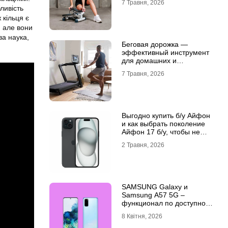
7 Травня, 2026
ливість
 кільця є
, але вони
ва наука,
Беговая дорожка —
эффективный инструмент
для домашних и
профессиональных
7 Травня, 2026
тренировок
Выгодно купить б/у Айфон
и как выбрать поколение
Айфон 17 б/у, чтобы не
разочароваться
2 Травня, 2026
SAMSUNG Galaxy и
Samsung A57 5G –
функционал по доступной
цене
8 Квітня, 2026