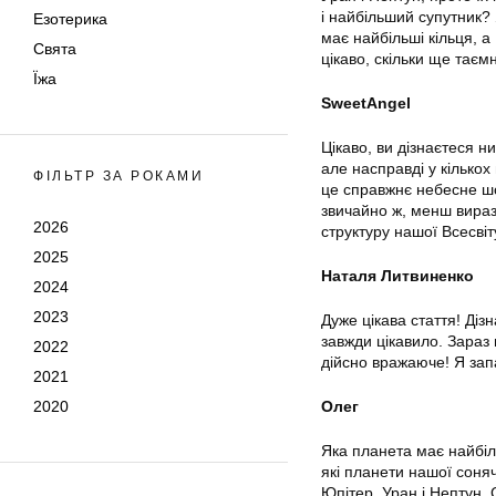
і найбільший супутник?
Езотерика
має найбільші кільця, 
Свята
цікаво, скільки ще тає
Їжа
SweetAngel
Цікаво, ви дізнаєтеся н
але насправді у кілько
ФІЛЬТР ЗА РОКАМИ
це справжнє небесне шо
звичайно ж, менш вираз
2026
структуру нашої Всесві
2025
Наталя Литвиненко
2024
2023
Дуже цікава стаття! Діз
завжди цікавило. Зараз 
2022
дійсно вражаюче! Я зап
2021
2020
Олег
Яка планета має найбіль
які планети нашої соня
Юпітер, Уран і Нептун.