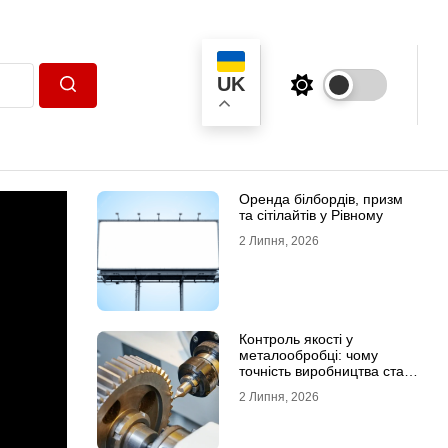
UK
Пошук
Оренда білбордів, призм
та сітілайтів у Рівному
2 Липня, 2026
Контроль якості у
металообробці: чому
точність виробництва стає
головною конкурентною
2 Липня, 2026
перевагою