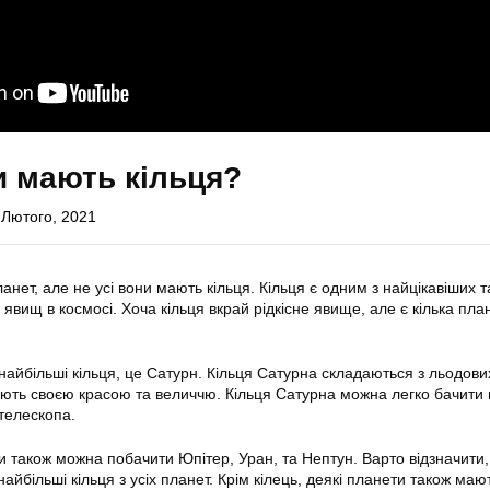
и мають кільця?
 Лютого, 2021
планет, але не усі вони мають кільця. Кільця є одним з найцікавіших т
вищ в космосі. Хоча кільця вкрай рідкісне явище, але є кілька плане
найбільші кільця, це Сатурн. Кільця Сатурна складаються з льодови
ють своєю красою та величчю. Кільця Сатурна можна легко бачити н
телескопа.
ми також можна побачити Юпітер, Уран, та Нептун. Варто відзначити
айбільші кільця з усіх планет. Крім кілець, деякі планети також маю