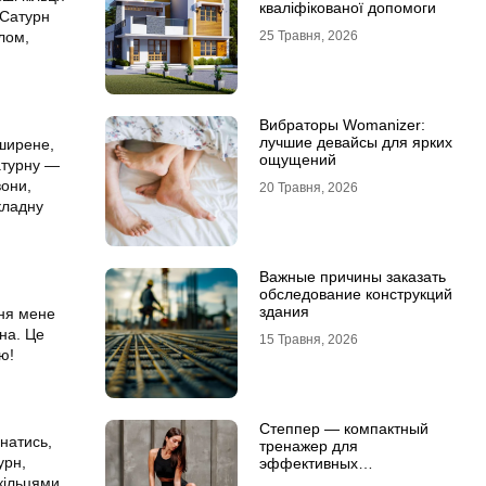
кваліфікованої допомоги
 Сатурн
25 Травня, 2026
лом,
Вибраторы Womanizer:
лучшие девайсы для ярких
оширене,
ощущений
атурну —
вони,
20 Травня, 2026
кладну
Важные причины заказать
обследование конструкций
здания
ння мене
рна. Це
15 Травня, 2026
ю!
Степпер — компактный
знатись,
тренажер для
урн,
эффективных
кардионагрузок
кільцями.