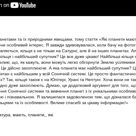
анетами та їх природними явищами, тому стаття «Які планети маю
ене особливий інтерес. Я завжди здивовувалася, коли бачу на фото
вляється, кільця є не тільки на Сатурні, але й на інших планетах. А
ільця і найбільший супутник? Це все дуже цікаво! Найбільші кільця 
великі, що, як кажуть, вони можуть легко обгорнути Землю усілякими
 Це дійсно захоплююче. А яка планета має найбільший супутник? Ц
Титан є найбільшим у всій Сонячній системі. Це просто фантастично
? Так, кільця також є на Юпітері, Урані та Нептуні. Хоча вони не так
 одно дуже захоплюють. Думаю, це додатковий аргумент для того, щ
ння Сонячної системи та вивчення планет з їх унікальними особлив
ою і пізнавальною. Я залишилася задоволеною тим, що дізналася б
льцями та їх особливості. Велике спасибі за цікаву інформацію!»
атура
,
мають
,
планети,
,
які