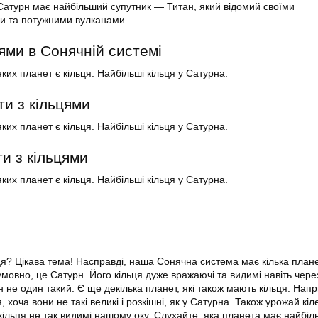
Сатурн має найбільший супутник — Титан, який відомий своїми
 та потужними вулканами.
ями в Сонячній системі
яких планет є кільця. Найбільші кільця у Сатурна.
ти з кільцями
яких планет є кільця. Найбільші кільця у Сатурна.
и з кільцями
яких планет є кільця. Найбільші кільця у Сатурна.
ця? Цікава тема! Насправді, наша Сонячна система має кілька плане
мовно, це Сатурн. Його кільця дуже вражаючі та видимі навіть чере
 не один такий. Є ще декілька планет, які також мають кільця. Нап
, хоча вони не такі великі і розкішні, як у Сатурна. Також урожай кі
 кільця не так видимі нашому оку. Слухайте, яка планета має найбіль