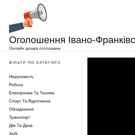
Оголошення
Перейти
Івано-
до
Франківськ
вмісту
Оголошення Івано-Франківс
Онлайн дошка оголошень
ФІЛЬТР ПО КАТЕГОРІЇ
Нерухомість
Робота
Електроніка Та Техніка
Спорт Та Відпочинок
Обладнання
Транспорт
Дім Та Дача
Хобі