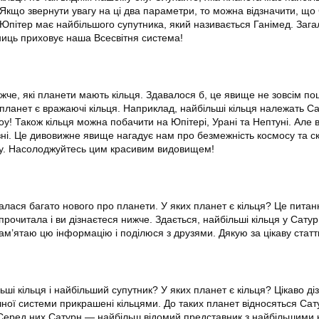
 Якщо звернути увагу на ці два параметри, то можна відзначити, що
а Юпітер має найбільшого супутника, який називається Ганімед. Зага
мниць приховує наша Всесвітня система!
ижче, які планети мають кільця. Здавалося б, це явище не зовсім п
х планет є вражаючі кільця. Наприклад, найбільші кільця належать С
у! Також кільця можна побачити на Юпітері, Урані та Нептуні. Але 
ні. Це дивовижне явище нагадує нам про безмежність космосу та с
ту. Насолоджуйтесь цим красивим видовищем!
налася багато нового про планети. У яких планет є кільця? Це пита
прочитала і ви дізнаєтеся нижче. Здається, найбільші кільця у Сату
ам’ятаю цю інформацію і поділюся з друзями. Дякую за цікаву статт
ші кільця і найбільший супутник? У яких планет є кільця? Цікаво ді
чної системи прикрашені кільцями. До таких планет відносяться Сат
 Серед них Сатурн — найбільш відомий представник з найбільшими 