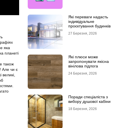
Які переваги надасть
індивідуальне
проєктування будинків
27 Березня, 2026
ть
графіях
ле яка
на планеті
Які плюси може
запропонувати якісна
е також
вінілова підлога
! Але чи є
24 Березня, 2026
і великі,
об
остями.
агато
Поради спеціаліста з
вибору душової кабіни
18 Березня, 2026