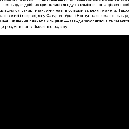
 з мільярдів дрібних кристаликів льоду та камінців. Інша цікава особ
льший супутник Титан, який навіть більший за деякі планети. Також
акі великі і яскраві, як у Сатурна. Уран і Нептун також мають кільця
вчені. Вивчення планет з кільцями — завжди захоплююча та загадко
е розуміти нашу Всесвітню родину.