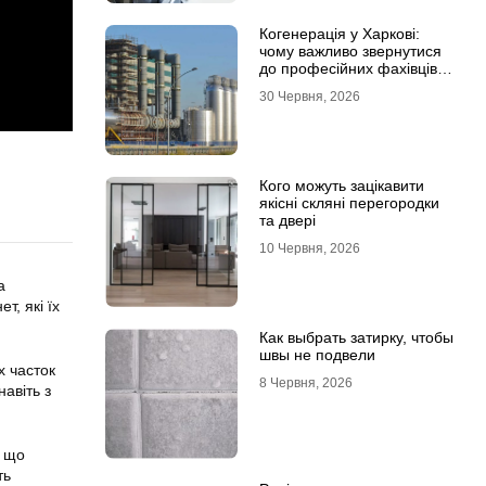
Когенерація у Харкові:
чому важливо звернутися
до професійних фахівців з
проєктування та монтажу
30 Червня, 2026
Кого можуть зацікавити
якісні скляні перегородки
та двері
10 Червня, 2026
а
т, які їх
Как выбрать затирку, чтобы
швы не подвели
х часток
8 Червня, 2026
авіть з
, що
ть