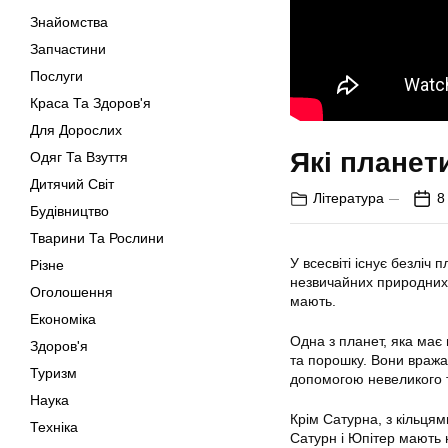
Знайомства
Запчастини
Послуги
Краса Та Здоров'я
Для Дорослих
Які планет
Одяг Та Взуття
Дитячий Світ
Література
8
Будівництво
Тварини Та Рослини
У всесвіті існує безліч 
Різне
незвичайних природних я
Оголошення
мають.
Економіка
Одна з планет, яка має 
Здоров'я
та порошку. Вони вража
Туризм
допомогою невеликого 
Наука
Крім Сатурна, з кільця
Техніка
Сатурн і Юпітер мають н