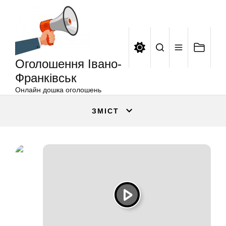
Оголошення
Перейти
Івано-
до
Франківськ
вмісту
Оголошення Івано-
Франківськ
Онлайн дошка оголошень
ЗМІСТ