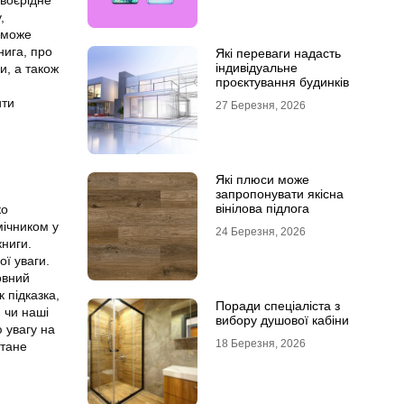
,
я може
нига, про
Які переваги надасть
індивідуальне
и, а також
проєктування будинків
ити
27 Березня, 2026
Які плюси може
запропонувати якісна
вінілова підлога
ко
мічником у
24 Березня, 2026
книги.
ої уваги.
овний
к підказка,
Поради спеціаліста з
 чи наші
вибору душової кабіни
 увагу на
18 Березня, 2026
стане