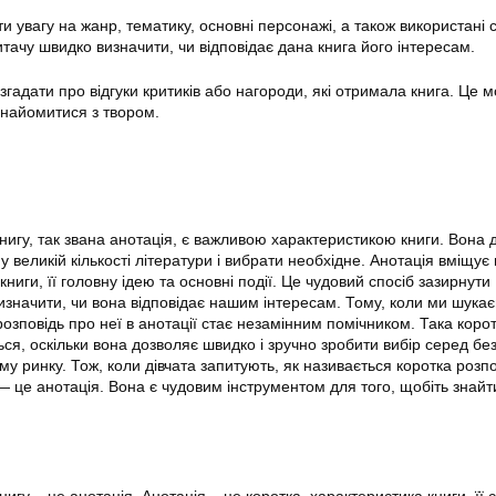
ти увагу на жанр, тематику, основні персонажі, а також використані 
тачу швидко визначити, чи відповідає дана книга його інтересам.
згадати про відгуки критиків або нагороди, які отримала книга. Це 
знайомитися з твором.
книгу, так звана анотація, є важливою характеристикою книги. Вона
у великій кількості літератури і вибрати необхідне. Анотація вміщує 
книги, її головну ідею та основні події. Це чудовий спосіб зазирнути
изначити, чи вона відповідає нашим інтересам. Тому, коли ми шука
розповідь про неї в анотації стає незамінним помічником. Така коро
ся, оскільки вона дозволяє швидко і зручно зробити вибір серед без
у ринку. Тож, коли дівчата запитують, як називається коротка розп
 — це анотація. Вона є чудовим інструментом для того, щобіть знайт
нигу – це анотація. Анотація – це коротка, характеристика книги, її 