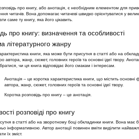
озповідь про книгу, або анотація, є необхідним елементом для при
ення читачів. Вона допомагає читачеві швидко орієнтуватися у вели
ати саме ту книгу, яка його цікавить.
дь про книгу: визначення та особливості
а літературного жанру
арактеристика книги, яка може бути присутня в статті або на обклад
ро автора, жанр, сюжет, головних героїв та основні ідеї твору. Анота
братися, чи ця книга відповідає його смакам і інтересам.
Анотація – це коротка характеристика книги, що містить основні 
автора, жанр, сюжет, головних героїв та основні ідеї твору.
Коротка розповідь про книгу – це анотація.
ості розповіді про книгу
сутня в статті або на зворотному боці обкладинки книги. Вона має б
ньо інформативною. Автор анотації повинен вміти виділити найважл
и їх зміст.