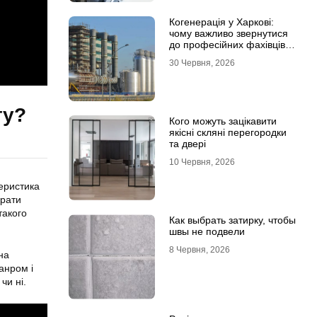
Когенерація у Харкові:
чому важливо звернутися
до професійних фахівців з
проєктування та монтажу
30 Червня, 2026
гу?
Кого можуть зацікавити
якісні скляні перегородки
та двері
10 Червня, 2026
теристика
брати
такого
Как выбрать затирку, чтобы
швы не подвели
8 Червня, 2026
на
анром і
чи ні.