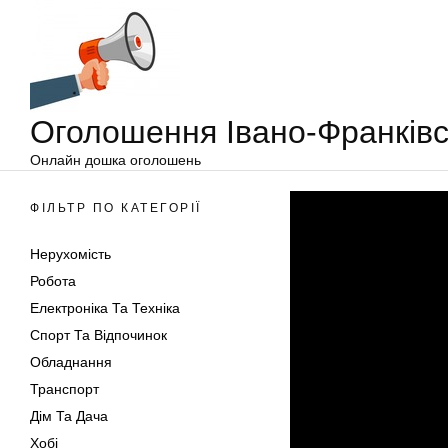
Оголошення
Перейти
Івано-
до
Франківськ
вмісту
Оголошення Івано-Франківс
Онлайн дошка оголошень
ФІЛЬТР ПО КАТЕГОРІЇ
Нерухомість
Робота
Електроніка Та Техніка
Спорт Та Відпочинок
Обладнання
Транспорт
Дім Та Дача
Хобі