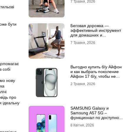
7 Травня, 2026
стильові
може бути
Беговая дорожка —
эффективный инструмент
для домашних и
профессиональных
7 Травня, 2026
тренировок
 допомагає
Выгодно купить б/у Айфон
в собі
и как выбрать поколение
Айфон 17 б/у, чтобы не
ємо нову
разочароваться
2 Травня, 2026
тка
лічі
овідь про
и ідеальну
SAMSUNG Galaxy и
Samsung A57 5G –
функционал по доступной
цене
8 Квітня, 2026
своєрідне