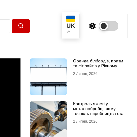
UK
Пошук
Оренда білбордів, призм
та сітілайтів у Рівному
2 Липня, 2026
Контроль якості у
металообробці: чому
точність виробництва стає
головною конкурентною
2 Липня, 2026
перевагою