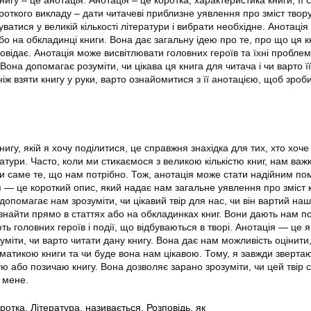
откого викладу – дати читачеві приблизне уявлення про зміст твору
ватися у великій кількості літератури і вибрати необхідне. Анотаці
або на обкладинці книги. Вона дає загальну ідею про те, про що ця к
відає. Анотація може висвітлювати головних героїв та їхні проблем
Вона допомагає розуміти, чи цікава ця книга для читача і чи варто її
іж взяти книгу у руки, варто ознайомитися з її анотацією, щоб зроб
нигу, якій я хочу поділитися, це справжня знахідка для тих, хто хоче
ратури. Часто, коли ми стикаємося з великою кількістю книг, нам важ
ти саме те, що нам потрібно. Тож, анотація може стати надійним по
я — це короткий опис, який надає нам загальне уявлення про зміст 
опомагає нам зрозуміти, чи цікавий твір для нас, чи він вартий наш
знайти прямо в статтях або на обкладинках книг. Вони дають нам п
ть головних героїв і події, що відбуваються в творі. Анотація — це я
міти, чи варто читати дану книгу. Вона дає нам можливість оцінити,
ематикою книги та чи буде вона нам цікавою. Тому, я завжди звертаю
ю або позичаю книгу. Вона дозволяє зарано зрозуміти, чи цей твір 
 мене.
оротка
,
Література
,
називається
,
Розповідь
,
як