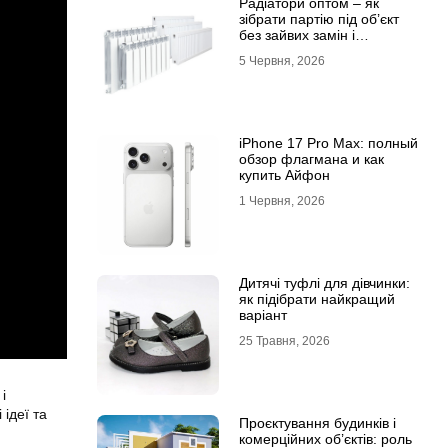
Радіатори оптом – як
зібрати партію під об’єкт
без зайвих замін і
затримок
5 Червня, 2026
iPhone 17 Pro Max: полный
обзор флагмана и как
купить Айфон
1 Червня, 2026
Дитячі туфлі для дівчинки:
як підібрати найкращий
варіант
25 Травня, 2026
і
ідеї та
Проєктування будинків і
комерційних об’єктів: роль