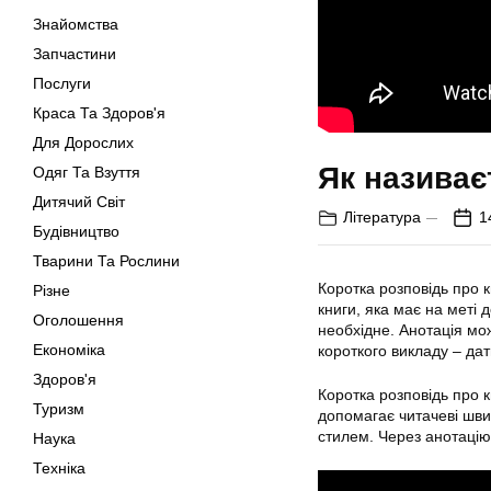
Знайомства
Запчастини
Послуги
Краса Та Здоров'я
Для Дорослих
Як називає
Одяг Та Взуття
Дитячий Світ
Література
1
Будівництво
Тварини Та Рослини
Коротка розповідь про к
Різне
книги, яка має на меті д
Оголошення
необхідне. Анотація мож
Економіка
короткого викладу – дат
Здоров'я
Коротка розповідь про 
Туризм
допомагає читачеві шви
стилем. Через анотацію 
Наука
Техніка