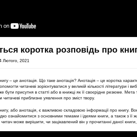
ться коротка розповідь про кни
4 Лютого, 2021
нигу – це анотація. Що таке анотація? Анотація – це коротка харак
опомогти читачеві зорієнтуватися у великій кількості літератури і ви
е бути присутня в статті або в книжці як її своєрідне резюме. Мета 
и читачеві приблизне уявлення про зміст твору.
книгу, або анотація, є важливою складовою інформації про книгу. Во
дко ознайомитися з основними темами і ідеями книги, а також з її ж
читач може вирішити, чи зацікавлений він у прочитанні даної книги, 