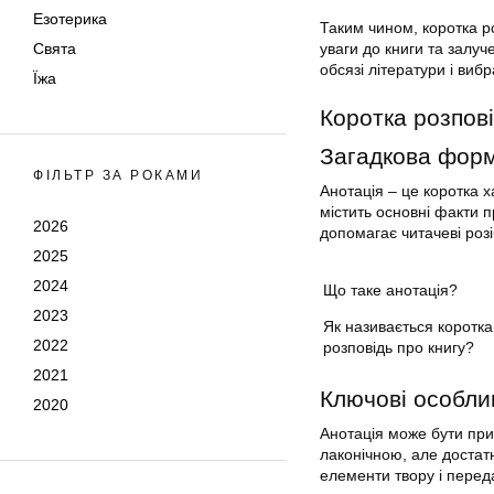
Езотерика
Таким чином, коротка р
уваги до книги та залуч
Свята
обсязі літератури і вибр
Їжа
Коротка розпові
Загадкова форм
ФІЛЬТР ЗА РОКАМИ
Анотація – це коротка х
містить основні факти п
2026
допомагає читачеві розі
2025
2024
Що таке анотація?
2023
Як називається коротка
2022
розповідь про книгу?
2021
Ключові особлив
2020
Анотація може бути при
лаконічною, але достат
елементи твору і передат