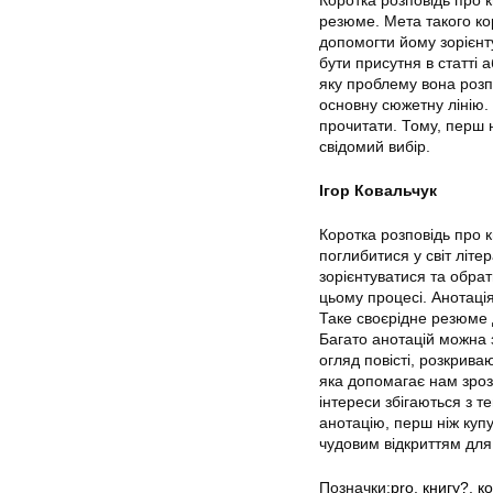
резюме. Мета такого кор
допомогти йому зорієнту
бути присутня в статті 
яку проблему вона розпо
основну сюжетну лінію. 
прочитати. Тому, перш н
свідомий вибір.
Ігор Ковальчук
Коротка розповідь про к
поглибитися у світ літе
зорієнтуватися та обра
цьому процесі. Анотаці
Таке своєрідне резюме д
Багато анотацій можна 
огляд повісті, розкриваю
яка допомагає нам зрозу
інтереси збігаються з т
анотацію, перш ніж купу
чудовим відкриттям для
Позначки:
pro
,
книгу?
,
к