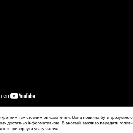
онкретним і змістовним описом книги. Вона повинна бути зрозумілою 
ому достатньо інформативною. В анотації важливо передати головні 
також привернути увагу читача.