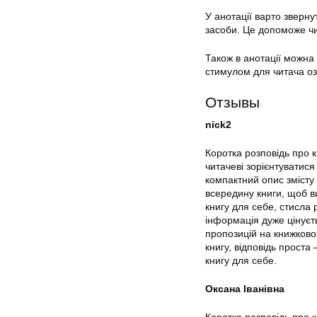
У анотації варто зверну
засоби. Це допоможе чи
Також в анотації можна 
стимулом для читача о
Отзывы
nick2
Коротка розповідь про 
читачеві зорієнтуватися 
компактний опис змісту 
всередину книги, щоб в
книгу для себе, стисла 
інформація дуже цінуєть
пропозицій на книжковом
книгу, відповідь проста
книгу для себе.
Оксана Іванівна
Коротка розповідь про к