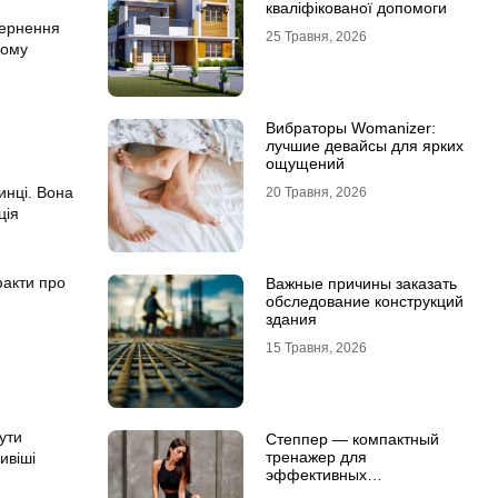
кваліфікованої допомоги
вернення
25 Травня, 2026
кому
Вибраторы Womanizer:
лучшие девайсы для ярких
ощущений
инці. Вона
20 Травня, 2026
ція
факти про
Важные причины заказать
обследование конструкций
здания
15 Травня, 2026
ути
Степпер — компактный
тренажер для
ивіші
эффективных
кардионагрузок