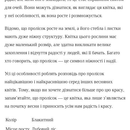
для очей. Вони можуть дізнатися, як виглядає ця квітка, які
у неї особливості, як вона росте і розмножується.
Відомо, що пролісок росте на землі, а його стебла і листки
мають дуже ніжну структуру. Квітка цього рослини має
дуже маленький розмір, але здатна викликати велике
захоплення і відчуття радості у людей, які її бачать. Багато
хто говорить, що пролісок — це символ ніжності і надії.
Усі ці особливості роблять розповідь про пролісок
найцікавішою і найкрасивішою серед інших весняних
квітів. Тому, якщо ви хочете дізнатися більше про цю красу,
запам’ятайте, що пролісок — це квітка, яка лише з’являється
на початку весни і приносить усім нам радість і красу.
Колір
Блакитний
Місце росту
Дубовий ліс