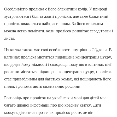
Особливістю проліска є його блакитний колір. У природі
зустрічаються і білі та жовті проліски, але саме блакитний
пролісок вважається найкрасивішим. За його виглядом
можна легко помітити, коли пролісок розквітає серед трави і
листя.
Ця квітка також має свої особливості внутрішньої будови. В
клітинах проліска міститься підвищена концентрація цукру,
що додає йому ніжності і солодощі. Тому що в клітинах цієї
рослини міститься підвищена концентрація цукру, пролісок
стає привабливим для багатьох комах, які поширюють його
пилок і допомагають виживанню рослини.
Розповідь про пролісок на українській мові для дітей має
багато цікавої інформації про цю красиву квітку. Діти
можуть дізнатися про те, як пролісок росте, де він