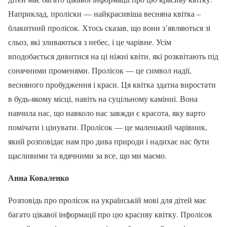
Наприклад, проліски — найкрасивіша весняна квітка –
блакитний пролісок. Хтось сказав, що вони з’являються зі
сльоз, які зливаються з небес, і це чарівне. Усім
вподобається дивитися на ці ніжні квіти, які розквітають під
сонячними променями. Пролісок — це символ надії,
весняного пробудження і краси. Ця квітка здатна виростати
в будь-якому місці, навіть на суцільному камінні. Вона
навчила нас, що навколо нас завжди є красота, яку варто
помічати і цінувати. Пролісок — це маленький чарівник,
який розповідає нам про дива природи і надихає нас бути
щасливими та вдячними за все, що ми маємо.
Анна Коваленко
Розповідь про пролісок на українській мові для дітей має
багато цікавої інформації про цю красиву квітку. Пролісок