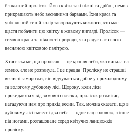
блакитний пролісок. Його квіти такі ніжні та дрібні, немов
прикрашають небо весняними барвами. Їхня краса та
унікальний синій колір заворожують кожного, хто має
щастя побачити цю квітку в живому вигляді. Пролісок —
символ краси та ніжності природи, яка радує нас своєю
весняною квітковою палітрою.
Хтось сказав, що пролісок — це крапля неба, яка випала на
землю, але не розтанула. І це правда! Проліску не страшні
весняні заморозки, він відчувається добре у прохолодному
та вологому дубовому лісі. Щороку, коли ліси
прокидаються від зимової сплячки, пролісок розквітає,
нагадуючи нам про прихід весни. Так, можна сказати, що в
дубовому лісі навесні два неба — одне над головою, а інше
під ногами, розташоване серед квітучих ланцюжків
проліску.