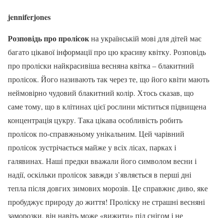
jenniferjones
Розповідь про пролісок
на українській мові для дітей має
багато цікавої інформації про цю красиву квітку. Розповідь
про проліски найкрасивіша весняна квітка – блакитний
пролісок. Його називають так через те, що його квіти мають
неймовірно чудовий блакитний колір. Хтось сказав, що
саме тому, що в клітинах цієї рослини міститься підвищена
концентрація цукру. Така цікава особливість робить
пролісок по-справжньому унікальним. Цей чарівний
пролісок зустрічається майже у всіх лісах, парках і
галявинах. Наші предки вважали його символом весни і
надії, оскільки пролісок завжди з’являється в перші дні
тепла після довгих зимових морозів. Це справжнє диво, яке
пробуджує природу до життя! Проліску не страшні весняні
заморозки, він навіть може «вижити» під снігом і не