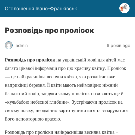
Оголошення Івано-Франківськ
Розповідь про пролісок
admin
6 років ago
Розповідь про пролісок
на українській мові для дітей має
багато цікавої інформації про цю красиву квітку. Пролісок
— це найкрасивіша весняна квітка, яка розквітає вже
наприкінці березня. Її квіти мають неймовірно ніжний
блакитний колір, завдяки якому пролісок називають ще й
«кульбабою небесної глибини». Зустрічаючи пролісок на
своєму шляху, неодмінно варто зупинитися та зачаруватися
його неповторною красою.
Розповідь про проліски найкрасивіша весняна квітка –