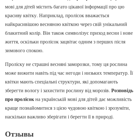
мові для дітей містить багато цікавої інформації про цю
красиву квітку. Наприклад, пролісок вважається
найкрасивішою весняною квіткою через свій унікальний
блакитний колір. Він також символізує приход весни і нове
життя, оскільки пролісок зацвітає одним з перших після
зимового спокою.
Проліску не страшні весняні заморозки, тому ця рослина
може вижити навіть під час негоди і низьких температур. Її
квітки мають спеціальні структури, які допомагають
Розповідь
зберегти вологу і захистити рослину від морозів.
про пролісок
на українській мові для дітей дає можливість
краще познайомитися з цією чудовою квіткою і зрозуміти,
наскільки важливо зберігати і берегти її в природі.
Отзывы