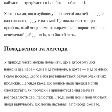
найчастіше зустрічається і які його особливості.
Хтось сказав, що в дубовому лісі навесні два неба — одне
над головою, а друге на землі. Це можна сказати про
пролісок, який яскравими кольорами перетворює землю на
невеличкий рай для всіх, хто його бачить.
Походження та легенди
У природі часто можна побачити, що в дубовому лісі
навесні два неба – одне над головою, а друге — над землею.
І саме посеред цього неба розташовується безліч блакитних
пролісків. Легенда каже, що колись наші предки могли
спостерігати, як проліски вириваються з-під землі та
розправляють свої пелюстки. І тоді, коли вони появляються,
люди відчувають, що весна наставає, а природа оживає.