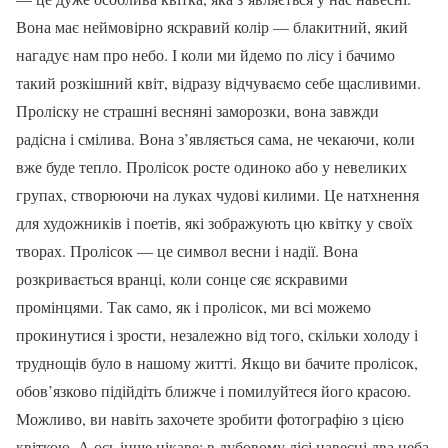
Вона має неймовірно яскравий колір — блакитний, який
нагадує нам про небо. І коли ми йдемо по лісу і бачимо
такий розкішний квіт, відразу відчуваємо себе щасливими.
Проліску не страшні весняні заморозки, вона завжди
радісна і смілива. Вона з’являється сама, не чекаючи, коли
вже буде тепло. Пролісок росте одиноко або у невеликих
групах, створюючи на луках чудові килими. Це натхнення
для художників і поетів, які зображують цю квітку у своїх
творах. Пролісок — це символ весни і надії. Вона
розкривається вранці, коли сонце сяє яскравими
промінцями. Так само, як і пролісок, ми всі можемо
прокинутися і зрости, незалежно від того, скільки холоду і
труднощів було в нашому житті. Якщо ви бачите пролісок,
обов’язково підійдіть ближче і помилуйтеся його красою.
Можливо, ви навіть захочете зробити фотографію з цією
квіткою. А ось інше цікаве: в дубовому лісі навесні два неба