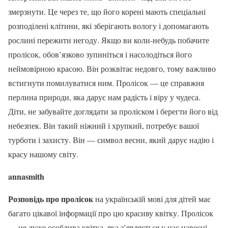
змерзнути. Це через те, що його корені мають спеціальні
розподілені клітини, які зберігають вологу і допомагають
рослині пережити негоду. Якщо ви коли-небудь побачите
пролісок, обов’язково зупиніться і насолодіться його
неймовірною красою. Він розквітає недовго, тому важливо
встигнути помилуватися ним. Пролісок — це справжня
перлина природи, яка дарує нам радість і віру у чудеса.
Діти, не забувайте доглядати за проліском і берегти його від
небезпек. Він такий ніжний і хрупкий, потребує вашої
турботи і захисту. Він — символ весни, який дарує надію і
красу нашому світу.
annasmith
Розповідь про пролісок
на українській мові для дітей має
багато цікавої інформації про цю красиву квітку. Пролісок
— це дуже особлива квітка, яка з’являється у нас навесні.