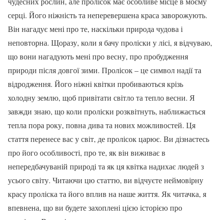
чудесних рослин, але пролісок має особливе місце в моєму
серці. Його ніжність та неперевершена краса заворожують.
Він нагадує мені про те, наскільки природа чудова і
неповторна. Щоразу, коли я бачу проліски у лісі, я відчуваю,
що вони нагадують мені про весну, про пробудження
природи після довгої зими. Пролісок – це символ надії та
відродження. Його ніжні квітки пробиваються крізь
холодну землю, щоб привітати світло та тепло весни. Я
завжди знаю, що коли проліски розквітнуть, наближається
тепла пора року, повна дива та нових можливостей. Ця
стаття перенесе вас у світ, де пролісок царює. Ви дізнаєтесь
про його особливості, про те, як він виживає в
непередбачуваній природі та як ця квітка надихає людей з
усього світу. Читаючи цю статтю, ви відчуєте неймовірну
красу проліска та його вплив на наше життя. Як читачка, я
впевнена, що ви будете захоплені цією історією про