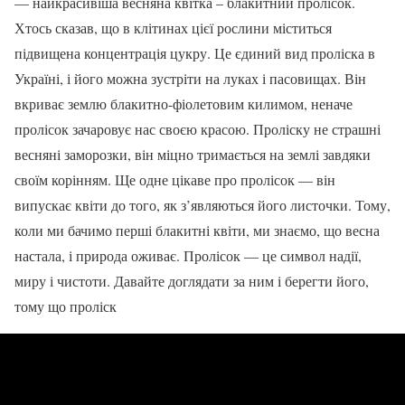
— найкрасивіша весняна квітка – блакитний пролісок.
Хтось сказав, що в клітинах цієї рослини міститься
підвищена концентрація цукру. Це єдиний вид проліска в
Україні, і його можна зустріти на луках і пасовищах. Він
вкриває землю блакитно-фіолетовим килимом, неначе
пролісок зачаровує нас своєю красою. Проліску не страшні
весняні заморозки, він міцно тримається на землі завдяки
своїм корінням. Ще одне цікаве про пролісок — він
випускає квіти до того, як з’являються його листочки. Тому,
коли ми бачимо перші блакитні квіти, ми знаємо, що весна
настала, і природа оживає. Пролісок — це символ надії,
миру і чистоти. Давайте доглядати за ним і берегти його,
тому що проліск