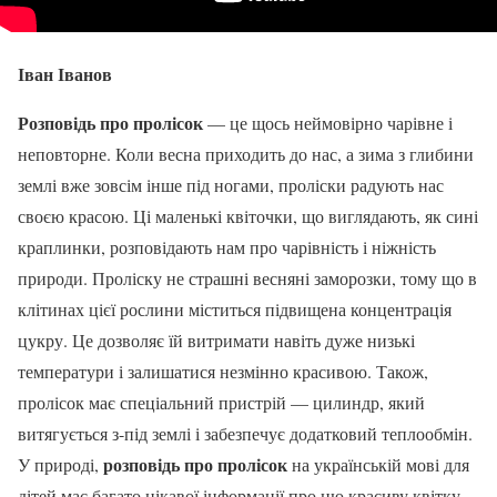
Іван Іванов
Розповідь про пролісок
— це щось неймовірно чарівне і
неповторне. Коли весна приходить до нас, а зима з глибини
землі вже зовсім інше під ногами, проліски радують нас
своєю красою. Ці маленькі квіточки, що виглядають, як сині
краплинки, розповідають нам про чарівність і ніжність
природи. Проліску не страшні весняні заморозки, тому що в
клітинах цієї рослини міститься підвищена концентрація
цукру. Це дозволяє їй витримати навіть дуже низькі
температури і залишатися незмінно красивою. Також,
пролісок має спеціальний пристрій — цилиндр, який
витягується з-під землі і забезпечує додатковий теплообмін.
розповідь про пролісок
У природі,
на українській мові для
дітей має багато цікавої інформації про цю красиву квітку.