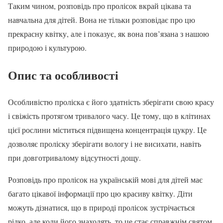
Таким чином, розповідь про пролісок вкрай цікава та
навчальна для дітей. Вона не тільки розповідає про цю
прекрасну квітку, але і показує, як вона пов’язана з нашою
природою і культурою.
Опис та особливості
Особливістю проліска є його здатність зберігати свою красу
і свіжість протягом тривалого часу. Це тому, що в клітинах
цієї рослини міститься підвищена концентрація цукру. Це
дозволяє проліску зберігати вологу і не висихати, навіть
при довготривалому відсутності дощу.
Розповідь про пролісок на українській мові для дітей має
багато цікавої інформації про цю красиву квітку. Діти
можуть дізнатися, що в природі пролісок зустрічається
рідко, але коли його знаходять, то це стає справжнім святом