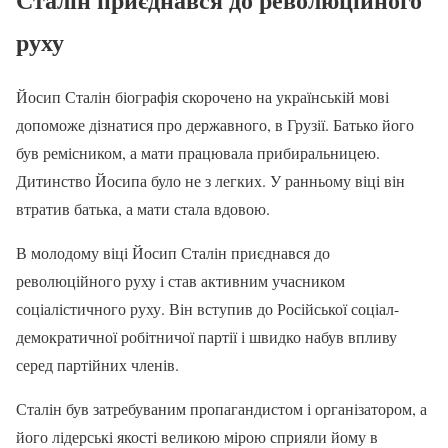
руху
Йосип Сталін біографія скорочено на українській мові
допоможе дізнатися про державного, в Грузії. Батько його
був ремісником, а мати працювала прибиральницею.
Дитинство Йосипа було не з легких. У ранньому віці він
втратив батька, а мати стала вдовою.
В молодому віці Йосип Сталін приєднався до
революційного руху і став активним учасником
соціалістичного руху. Він вступив до Російської соціал-
демократичної робітничої партії і швидко набув впливу
серед партійних членів.
Сталін був затребуваним пропагандистом і організатором, а
його лідерські якості великою мірою сприяли йому в