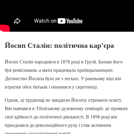
Йосип Сталін: політична кар’єра
Йосип Сталін народився в 1878 році в Грузії. Батько його
був ремісником, а мати працювала прибиральницею.
Дитинство Йосипа було не з легких. У ранньому віці він
втратив обох батьків і опинився у сиротинці.
Однак, ці труднощі не завадили Йосипу отримати освіту.
Він навчався в Тбіліському духовному семінарії, де проявив
свої здібності до політичної діяльності. В 1898 році він
приєднався до революційного руху і став активним
учасником соціалістичної партії.