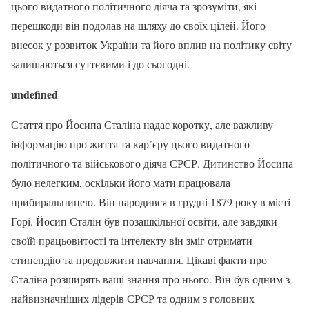
цього видатного політичного діяча та зрозуміти, які
перешкоди він подолав на шляху до своїх цілей. Його
внесок у розвиток України та його вплив на політику світу
залишаються суттєвими і до сьогодні.
undefined
Стаття про Йосипа Сталіна надає коротку, але важливу
інформацію про життя та кар’єру цього видатного
політичного та військового діяча СРСР. Дитинство Йосипа
було нелегким, оскільки його мати працювала
прибиральницею. Він народився в грудні 1879 року в місті
Горі. Йосип Сталін був позашкільної освіти, але завдяки
своїй працьовитості та інтелекту він зміг отримати
стипендію та продовжити навчання. Цікаві факти про
Сталіна розширять ваші знання про нього. Він був одним з
найвизначніших лідерів СРСР та одним з головних