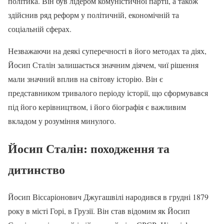
політика. Він був лідером комуністичної партії, а також
здійснив ряд реформ у політичній, економічній та
соціальній сферах.
Незважаючи на деякі суперечності в його методах та діях,
Йосип Сталін залишається значним діячем, чиї рішення
мали значний вплив на світову історію. Він є
представником тривалого періоду історії, що сформувався
під його керівництвом, і його біографія є важливим
вкладом у розуміння минулого.
Йосип Сталін: походження та
дитинство
Йосип Віссаріонович Джугашвілі народився в грудні 1879
року в місті Горі, в Грузії. Він став відомим як Йосип