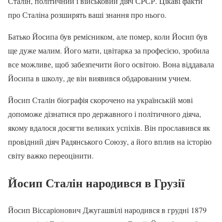
Сталін, політичний і військовий діяч СРСР. Цікаві факти
про Сталіна розширять ваші знання про нього.
Батько Йосипа був ремісником, але помер, коли Йосип був
ще дуже малим. Його мати, цвітарка за професією, зробила
все можливе, щоб забезпечити його освітою. Вона віддавала
Йосипа в школу, де він виявився обдарованим учнем.
Йосип Сталін біографія скорочено на українській мові
допоможе дізнатися про державного і політичного діяча,
якому вдалося досягти великих успіхів. Він прославився як
провідний діяч Радянського Союзу, а його вплив на історію
світу важко переоцінити.
Йосип Сталін народився в Грузії
Йосип Віссаріонович Джугашвілі народився в грудні 1879