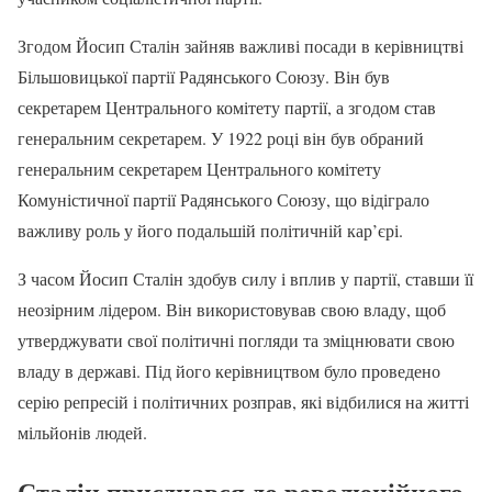
Згодом Йосип Сталін зайняв важливі посади в керівництві
Більшовицької партії Радянського Союзу. Він був
секретарем Центрального комітету партії, а згодом став
генеральним секретарем. У 1922 році він був обраний
генеральним секретарем Центрального комітету
Комуністичної партії Радянського Союзу, що відіграло
важливу роль у його подальшій політичній кар’єрі.
З часом Йосип Сталін здобув силу і вплив у партії, ставши її
неозірним лідером. Він використовував свою владу, щоб
утверджувати свої політичні погляди та зміцнювати свою
владу в державі. Під його керівництвом було проведено
серію репресій і політичних розправ, які відбилися на житті
мільйонів людей.
Сталін приєднався до революційного