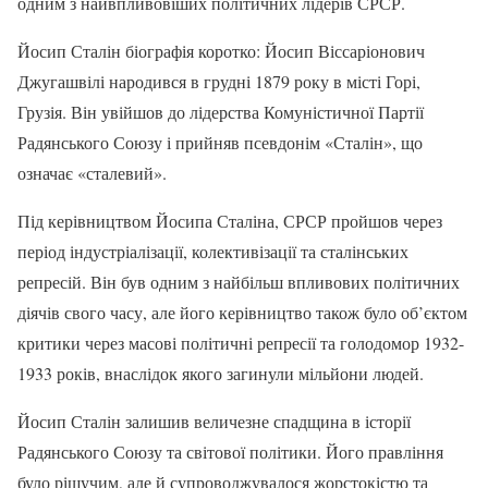
одним з найвпливовіших політичних лідерів СРСР.
Йосип Сталін біографія коротко: Йосип Віссаріонович
Джугашвілі народився в грудні 1879 року в місті Горі,
Грузія. Він увійшов до лідерства Комуністичної Партії
Радянського Союзу і прийняв псевдонім «Сталін», що
означає «сталевий».
Під керівництвом Йосипа Сталіна, СРСР пройшов через
період індустріалізації, колективізації та сталінських
репресій. Він був одним з найбільш впливових політичних
діячів свого часу, але його керівництво також було об’єктом
критики через масові політичні репресії та голодомор 1932-
1933 років, внаслідок якого загинули мільйони людей.
Йосип Сталін залишив величезне спадщина в історії
Радянського Союзу та світової політики. Його правління
було рішучим, але й супроводжувалося жорстокістю та