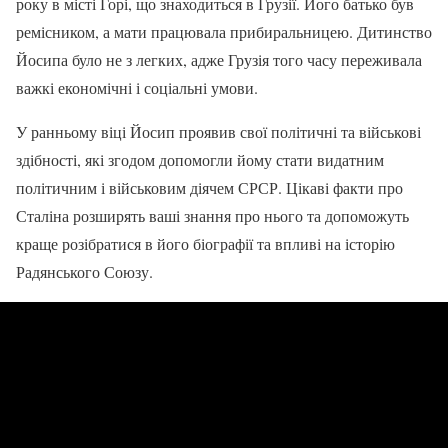
року в місті Горі, що знаходиться в Грузії. Його батько був
ремісником, а мати працювала прибиральницею. Дитинство
Йосипа було не з легких, адже Грузія того часу переживала
важкі економічні і соціальні умови.
У ранньому віці Йосип проявив свої політичні та військові
здібності, які згодом допомогли йому стати видатним
політичним і військовим діячем СРСР. Цікаві факти про
Сталіна розширять ваші знання про нього та допоможуть
краще розібратися в його біографії та впливі на історію
Радянського Союзу.