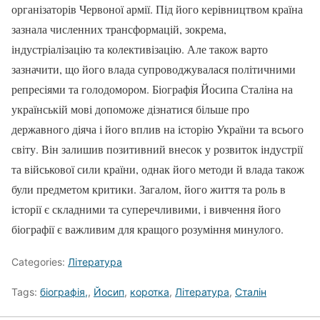
організаторів Червоної армії. Під його керівництвом країна
зазнала численних трансформацій, зокрема,
індустріалізацію та колективізацію. Але також варто
зазначити, що його влада супроводжувалася політичними
репресіями та голодомором. Біографія Йосипа Сталіна на
українській мові допоможе дізнатися більше про
державного діяча і його вплив на історію України та всього
світу. Він залишив позитивний внесок у розвиток індустрії
та військової сили країни, однак його методи й влада також
були предметом критики. Загалом, його життя та роль в
історії є складними та суперечливими, і вивчення його
біографії є важливим для кращого розуміння минулого.
Categories:
Література
Tags:
біографія,
,
Йосип
,
коротка
,
Література
,
Сталін