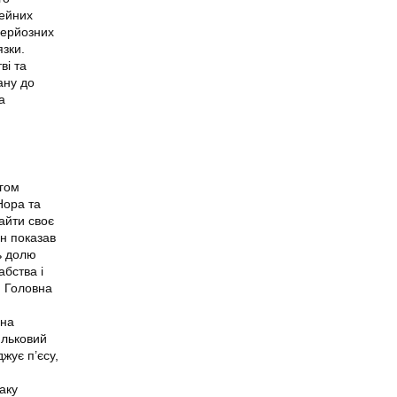
мейних
серйозних
язки.
ві та
ану до
а
ргом
 Нора та
айти своє
ен показав
зь долю
абства і
. Головна
 на
яльковий
жує п’єсу,
таку