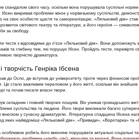
им скандалом свого часу, оскільки вона порушувала суспільні норми
. Ібсен викривав проблеми жінок у норвезькому суспільстві, демонс
 на своє особисте щастя та самореалізацію. «Ляльковий дім» став
розвиток світового театру та літератури, а його героїня — символо
ьби за свободу.
ете тести з відповідями до п’єси «Ляльковий дім». Вони допоможуть
ажів та глибину тем, які порушує Ібсен. Пройдіть тести, перевірте с
жливою творчістю драматурга.
 творчість Генріка Ібсена
хав до Осло, де вступив до університету, проте через фінансові пр
. Це стало важливим переломом у його житті, оскільки він знайшов
урі та почав писати власні твори.
ув складним і повний творчих пошуків. Він уникав громадського жит
блеми суспільства та людини. Його твори викликали багато супереч
 внеском у сучасну драматургію. Літературна спадщина Ібсена нал
еред яких найвідоміші «Ляльковий дім», «Привиди», «Воротарка» та 
на особливою робить його вмінням порушувати актуальні соціальні т
дображають проблеми шлюбу, сім’ї, жіноцтва та моралі. Вони показу