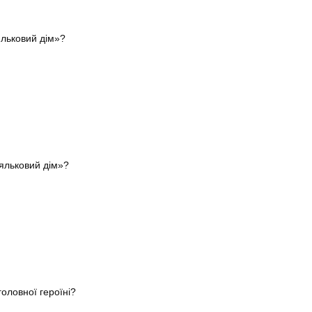
яльковий дім»?
яльковий дім»?
головної героїні?