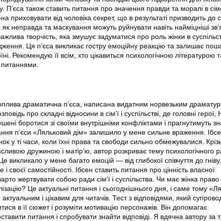
у. П’єса також ставить питання про значення правди та моралі в сі
на приховувати від чоловіка секрет, що в результаті призводить до 
є, як неправда та маскування можуть руйнувати навіть найміцніші зв’
жлива творчість, яка змушує задуматися про роль жінки в суспільст
дження. Ця п’єса викликає гостру емоційну реакцію та залишає пош
оїні. Рекомендую її всім, хто цікавиться психологічною літературою т
 питаннями.
оплива драматична п’єса, написана видатним норвезьким драмату
повідь про складні відносини в сім’ї і суспільстві, де головні герої,
шені боротися зі своїми внутрішніми конфліктами і прагнутимуть зн
итання п’єси «Ляльковий дім» залишило у мене сильне враження. Ібс
нок у ті часи, коли їхні права та свободи сильно обмежувалися. Крі
сливою дружиною і матір’ю, автор розкриває тему психологічного р
е викликало у мене багато емоцій — від глибокої співчуття до гніву
 і своєї самостійності. Ібсен ставить питання про цінність власної
 варто жертвувати собою ради сім’ї і суспільства. Чи має жінка право
лізацію? Це актуальні питання і сьогоднішнього дня, і саме тому «Л
актуальним і цікавим для читачів. Тест з відповідями, який супровод
тися в її сюжет і розуміти мотивацію персонажів. Він допомагає
оставити питання і спробувати знайти відповіді. Я вдячна автору за 