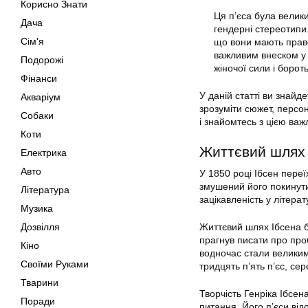
Корисно Знати
Ця п’єса була велик
Дача
гендерні стереотипи
Сім'я
що вони мають право
важливим внеском у 
Подорожі
жіночої сили і борот
Фінанси
У даній статті ви знайд
Акваріум
зрозуміти сюжет, персон
Собаки
і знайомтесь з цією ва
Коти
Життєвий шлях і
Електрика
Авто
У 1850 році Ібсен переї
змушений його покинути
Література
зацікавленість у літерат
Музика
Дозвілля
Життєвий шлях Ібсена б
прагнув писати про про
Кіно
водночас стали великим
Своїми Руками
тридцять п’ять п’єс, с
Тварини
Творчість Генріка Ібсе
Поради
питання. Його п’єси ві