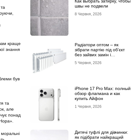
Как выбрать затирку, чтобы
швы не подвели
 та
труючи,
8 Червня, 2026
м
 вам краще
Радіатори оптом – як
вої знання
зібрати партію під об’єкт
без зайвих замін і
затримок
5 Червня, 2026
облеми був
iPhone 17 Pro Max: полный
обзор флагмана и как
купить Айфон
тя та
1 Червня, 2026
ок, але
ічує понад
«Нора».
Дитячі туфлі для дівчинки:
а моральні
як підібрати найкращий
ють