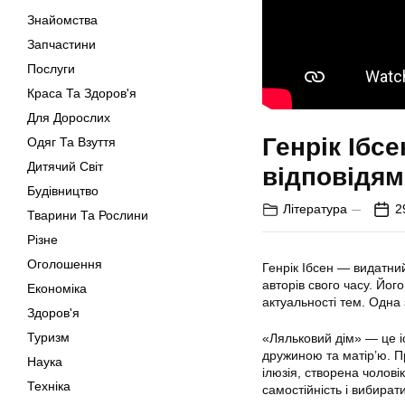
Знайомства
Запчастини
Послуги
Краса Та Здоров'я
Для Дорослих
Генрік Ібс
Одяг Та Взуття
Дитячий Світ
відповідя
Будівництво
Література
2
Тварини Та Рослини
Різне
Оголошення
Генрік Ібсен — видатни
авторів свого часу. Його
Економіка
актуальності тем. Одна
Здоров'я
Туризм
«Ляльковий дім» — це і
дружиною та матір’ю. Пр
Наука
ілюзія, створена чолові
Техніка
самостійність і вибират