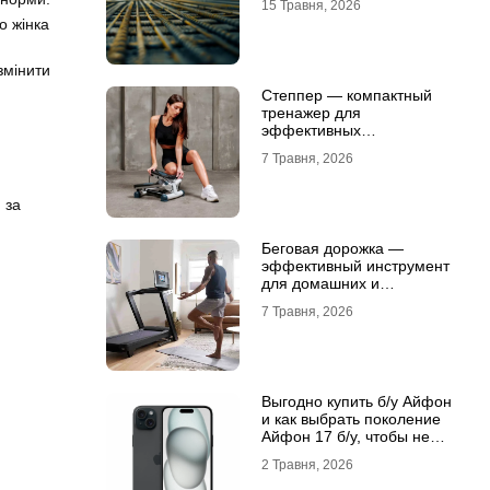
15 Травня, 2026
о жінка
змінити
Степпер — компактный
тренажер для
эффективных
кардионагрузок
7 Травня, 2026
 за
Беговая дорожка —
эффективный инструмент
для домашних и
профессиональных
7 Травня, 2026
тренировок
Выгодно купить б/у Айфон
и как выбрать поколение
Айфон 17 б/у, чтобы не
разочароваться
2 Травня, 2026