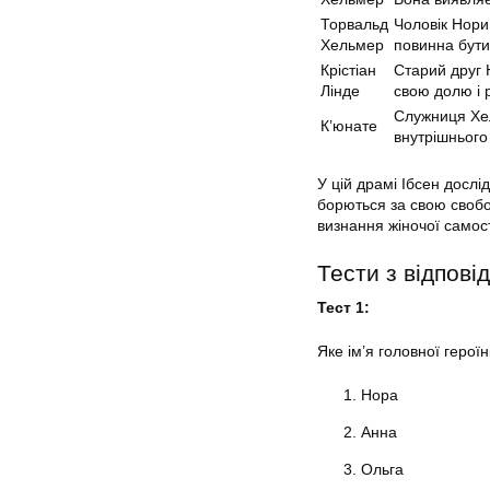
Торвальд
Чоловік Нори
Хельмер
повинна бути
Крістіан
Старий друг 
Лінде
свою долю і р
Служниця Хел
К’юнате
внутрішнього
У цій драмі Ібсен дослі
борються за свою своб
визнання жіночої самост
Тести з відпові
Тест 1:
Яке ім’я головної герої
Нора
Анна
Ольга