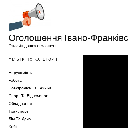
Оголошення
Перейти
Івано-
до
Франківськ
вмісту
Оголошення Івано-Франківс
Онлайн дошка оголошень
ФІЛЬТР ПО КАТЕГОРІЇ
Нерухомість
Робота
Електроніка Та Техніка
Спорт Та Відпочинок
Обладнання
Транспорт
Дім Та Дача
Хобі