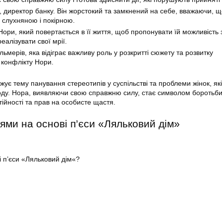
, директор банку. Він жорстокий та замкнений на себе, вважаючи, щ
 слухняною і покірною.
Нори, який повертається в її життя, щоб пропонувати їй можливість 
еалізувати свої мрії.
ьмерів, яка відіграє важливу роль у розкритті сюжету та розвитку
 конфлікту Нори.
джує тему панування стереотипів у суспільстві та проблеми жінок, які
оду. Нора, виявляючи свою справжню силу, стає символом боротьби
ійності та прав на особисте щастя.
дями на основі п’єси «Ляльковий дім»
ні п’єси «Ляльковий дім«?