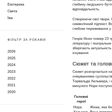
Езотерика
глибину людського бутт
відповідальність.
Свята
Їжа
Створюючи свої твори, 
символічний підтекст. В
глибоке переживання у 
Генрік Ібсен помер 23 т
ФІЛЬТР ЗА РОКАМИ
літературу і театральне
зберігають актуальніст
2026
існування.
2025
Сюжет та голов
2024
2023
Сюжет розгортається на
очікуваннями суспільств
2022
Торвальда Хельмера, і в
2021
минулого Нори поступов
2020
Головні
герої
Нора
Жінка, яка бо
Хельмер
Вона виявляє