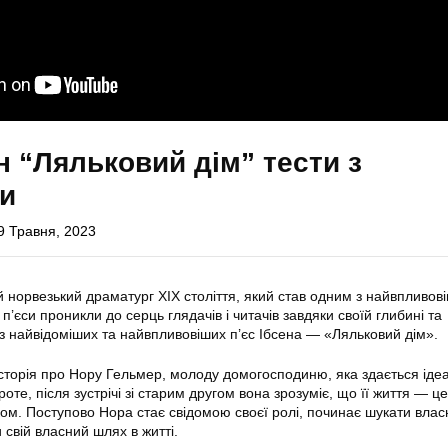
ен “Ляльковий дім” тести з
ми
9 Травня, 2023
й норвезький драматург XIX століття, який став одним з найвпливов
 п’єси проникли до серць глядачів і читачів завдяки своїй глибині та
 з найвідоміших та найвпливовіших п’єс Ібсена — «Ляльковий дім».
сторія про Нору Гельмер, молоду домогосподиню, яка здається ід
оте, після зустрічі зі старим другом вона зрозуміє, що її життя — ц
ком. Поступово Нора стає свідомою своєї ролі, починає шукати влас
и свій власний шлях в житті.