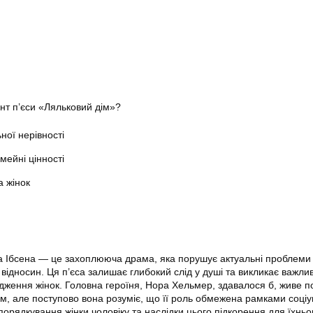
нт п’єси «Ляльковий дім»?
ної нерівності
мейні цінності
а жінок
а Ібсена — це захоплююча драма, яка порушує актуальні проблеми
 відносин. Ця п’єса залишає глибокий слід у душі та викликає важли
дження жінок. Головна героїня, Нора Хельмер, здавалося б, живе 
, але поступово вона розуміє, що її роль обмежена рамками соціу
орядкування жінки чоловіку та наслідки цього підкорення для їхньо