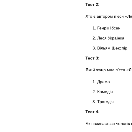
Тест 2:
Хто є автором п’єси «Л
Генрік Ібсен
Леся Українка
Вільям Шекспір
Тест 3:
Який жанр має п’єса «Л
Драма
Комедія
Трагедія
Тест 4:
Як називається чоловік 