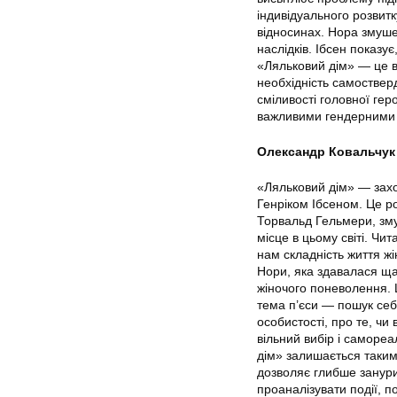
індивідуального розвитк
відносинах. Нора змуше
наслідків. Ібсен показу
«Ляльковий дім» — це ва
необхідність самоствер
сміливості головної гер
важливими гендерними
Олександр Ковальчук
«Ляльковий дім» — зах
Генріком Ібсеном. Це роз
Торвальд Гельмери, зму
місце в цьому світі. Ч
нам складність життя жі
Нори, яка здавалася ща
жіночого поневолення. Ц
тема п’єси — пошук себе
особистості, про те, чи
вільний вибір і самореа
дім» залишається таким 
дозволяє глибше занури
проаналізувати події, п