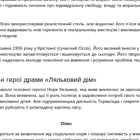
я і піднімають питання про індивідуальну свободу, владу та мораль
Ібсен використовував реалістичний стиль, але водночас його п’єси 
они відкривають нові горизонти в театральному мистецтві і викликаю
глядачів.
равня 1906 року у Крістіанії (сучасний Осло). Його великий внесок у 
 мистецтво запам’ятовується і вшановується до сьогодні. Його твори
ь і надихають молоде покоління на вивчення і розуміння проблем лю
ні герої драми «Ляльковий дім»
вколо головної героїні Нори Хельмер, яка живе виключно за закона
а. Вона впевнена, що її роль полягає в задоволенні потреб свого чо
ихованні дітей. Але підприємницька діяльність Торвальда і секрети
о руйнують її розкладену картину світу.
Опис
реться за визволення від соціальних норм і показує сміливість у вчи
 свою справжню силу і готова здійснити дії, які порушують прийняті