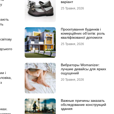
варіант
ну
25 Травня, 2026
мають
ть
Проєктування будинків і
комерційних об’єктів: роль
кваліфікованої допомоги
світову
25 Травня, 2026
дського
Вибраторы Womanizer:
лучшие девайсы для ярких
ми і
ощущений
ловіка,
20 Травня, 2026
 з
Важные причины заказать
обследование конструкций
здания
нках.
 норми.