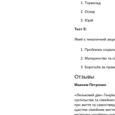
Торвальд
Оскар
Юрій
Тест 5:
Який є тематичний акце
Проблема соціаль
Материнство та сі
Боротьба за прав
Отзывы
Максим Петренко
«Ляльковий дім» Генрік
суспільства та сімейних
про життя та самоствер
щастям сімейним життям
висвітлює проблему підп