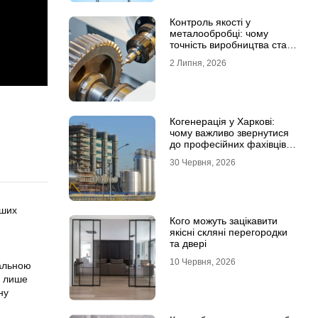
Контроль якості у
металообробці: чому
точність виробництва стає
головною конкурентною
2 Липня, 2026
перевагою
Когенерація у Харкові:
чому важливо звернутися
до професійних фахівців з
проєктування та монтажу
30 Червня, 2026
іших
Кого можуть зацікавити
якісні скляні перегородки
та двері
10 Червня, 2026
еальною
е лише
ну