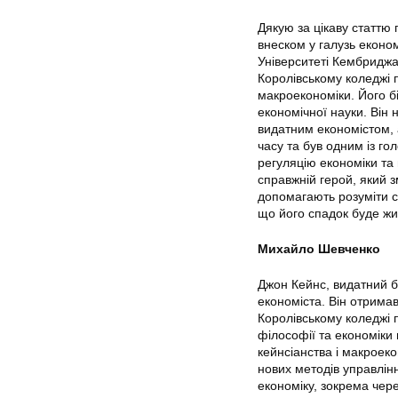
Дякую за цікаву статтю
внеском у галузь економ
Університеті Кембриджа.
Королівському коледжі 
макроекономіки. Його б
економічної науки. Він 
видатним економістом, а
часу та був одним із го
регуляцію економіки та 
справжній герой, який з
допомагають розуміти с
що його спадок буде жи
Михайло Шевченко
Джон Кейнс, видатний б
економіста. Він отримав
Королівському коледжі 
філософії та економіки 
кейнсіанства і макроек
нових методів управлін
економіку, зокрема чере