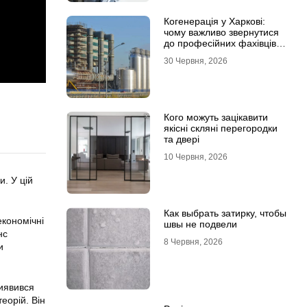
Когенерація у Харкові:
чому важливо звернутися
до професійних фахівців з
проєктування та монтажу
30 Червня, 2026
Кого можуть зацікавити
якісні скляні перегородки
та двері
10 Червня, 2026
. У цій
Как выбрать затирку, чтобы
економічні
швы не подвели
нс
8 Червня, 2026
и
виявився
еорій. Він