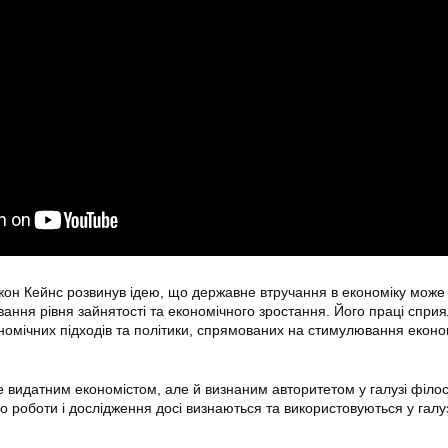
жон Кейнс розвинув ідею, що державне втручання в економіку може
ання рівня зайнятості та економічного зростання. Його праці спри
мічних підходів та політики, спрямованих на стимулювання еконо
 видатним економістом, але й визнаним авторитетом у галузі філос
го роботи і дослідження досі визнаються та використовуються у галу