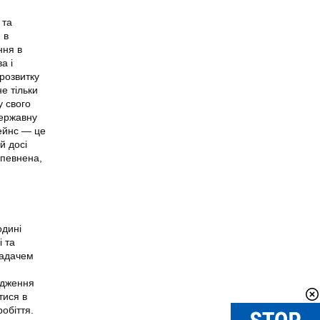
 та
 в
ння в
а і
розвитку
е тільки
у свого
державну
Кейнс — це
й досі
впевнена,
одині
і та
ладачем
адження
тися в
обіття.