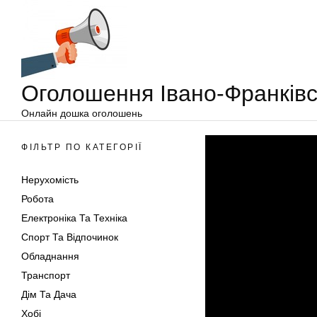
Оголошення
Перейти
Івано-
до
Франківськ
вмісту
Оголошення Івано-Франківс
Онлайн дошка оголошень
ФІЛЬТР ПО КАТЕГОРІЇ
Нерухомість
Робота
Електроніка Та Техніка
Спорт Та Відпочинок
Обладнання
Транспорт
Дім Та Дача
Хобі