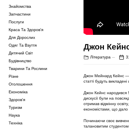
Знайомства
Запчастини
Послуги
Краса Та Здоров'я
Для Дорослих
Джон Кейнс
Одяг Та Взуття
Дитячий Світ
Література
3
Будівництво
Тварини Та Рослини
Джон Мейнард Кейнс — в
Різне
статті будуть викладені 
Оголошення
Економіка
Джон Кейнс народився 5 
дискусії були на повся
Здоров'я
отримав відмінну освіту,
Туризм
економістами, що дало й
Наука
Починаючи своє вивченн
Техніка
талановитим студентом, 