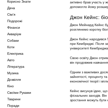
Корисно Знати
активно брав участь у 
допомогло йому розшири
Дача
Сім'я
Джон Кейнс: біо
Подорожі
Джон Мейнард Кейнс був 
Фінанси
розглянемо коротку біо
Акваріум
Джон Кейнс народився 5 
Собаки
при Кембриджі. Після за
Коти
університеті Кембриджа
Електрика
Свою освіту Джон отрима
Авто
він продовжив навчання 
Література
Одним з важливих дося
Музика
зайнятості, проценту та
Дозвілля
економічної теорії і в
Кіно
Кейнс висунув ідею, що
Своїми Руками
фіскальних заходів. Він
Тварини
зростання можуть бути 
Поради