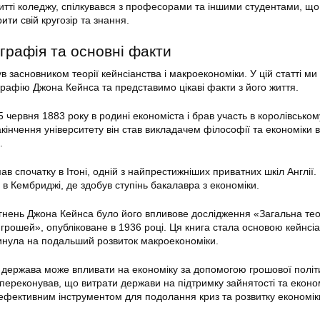
житті коледжу, спілкувався з професорами та іншими студентами, що
ти свій кругозір та знання.
графія та основні факти
засновником теорії кейнсіанства і макроекономіки. У цій статті ми
графію Джона Кейнса та представимо цікаві факти з його життя.
червня 1883 року в родині економіста і брав участь в королівськом
кінчення університету він став викладачем філософії та економіки в
.
в спочатку в Ітоні, одній з найпрестижніших приватних шкіл Англії.
в Кембриджі, де здобув ступінь бакалавра з економіки.
гнень Джона Кейнса було його впливове дослідження «Загальна тео
 грошей», опубліковане в 1936 році. Ця книга стала основою кейнсіа
плинула на подальший розвиток макроекономіки.
 держава може впливати на економіку за допомогою грошової політ
 переконував, що витрати держави на підтримку зайнятості та еконо
ефективним інструментом для подолання криз та розвитку економік