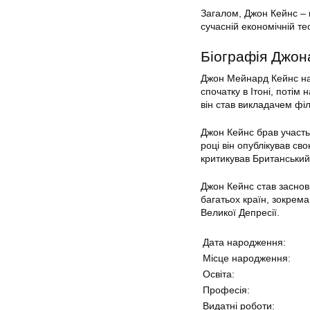
Загалом, Джон Кейнс – ц
сучасній економічній тео
Біографія Джон
Джон Мейнард Кейнс нар
спочатку в Ітоні, потім
він став викладачем філ
Джон Кейнс брав участь 
році він опублікував сво
критикував Британський 
Джон Кейнс став засновн
багатьох країн, зокрем
Великої Депресії.
Дата народження:
Місце народження:
Освіта:
Професія:
Видатні роботи: