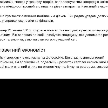
важливий внесок у грошову теорію, запропонувавши концепцію «лікві
ень ліквідності грошей впливає на рівень витрат та інвестицій в екон
йнс був також активним політичним діячем. Він радив урядам деяких
 у справах економіки та фінансів.
ер 21 квітня 1946 року, але його вплив на сучасну економічну наук
начним. Він залишив по собі незабутнє спадщину, яка допомагає ро
еси та виклики, з якими стикається сучасний світ.
лаветний економіст
їми внесками в економіку та філософію. Він є засновником теорії
ономіки, які вплинули на подальший розвиток світової економічної 
аці мали значний вплив на економічну політику та реформи, зокрем