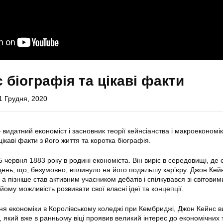
 біографія та цікаві факти
1 Грудня, 2020
идатний економіст і засновник теорії кейнсіанства і макроекономіки
цікаві факти з його життя та коротка біографія.
червня 1883 року в родині економіста. Він виріс в середовищі, де 
кдень, що, безумовно, вплинуло на його подальшу кар’єру. Джон Кей
 а пізніше став активним учасником дебатів і спілкувався зі світовим
ому можливість розвивати свої власні ідеї та концепції.
я економіки в Королівському коледжі при Кембриджі, Джон Кейнс 
який вже в ранньому віці проявив великий інтерес до економічних т