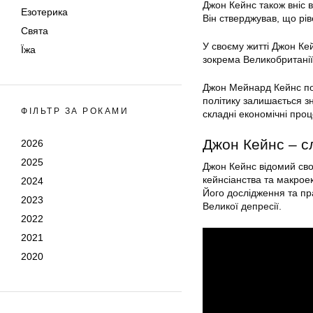
Джон Кейнс також вніс 
Езотерика
Він стверджував, що рів
Свята
У своєму житті Джон Ке
Їжа
зокрема Великобританії,
Джон Мейнард Кейнс пом
політику залишається з
ФІЛЬТР ЗА РОКАМИ
складні економічні проц
Джон Кейнс – с
2026
2025
Джон Кейнс відомий сво
кейнсіанства та макроек
2024
Його дослідження та пр
2023
Великої депресії.
2022
2021
2020