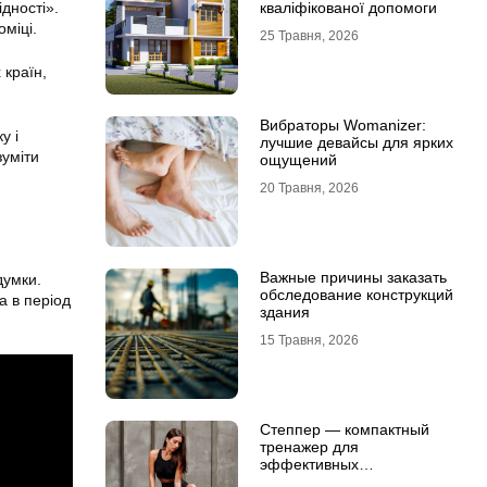
кваліфікованої допомоги
дності».
оміці.
25 Травня, 2026
 країн,
Вибраторы Womanizer:
у і
лучшие девайсы для ярких
зуміти
ощущений
20 Травня, 2026
Важные причины заказать
думки.
обследование конструкций
а в період
здания
15 Травня, 2026
Степпер — компактный
тренажер для
эффективных
кардионагрузок