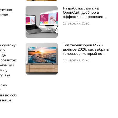
Разработка сайта на
ідження
OpenCart: удобное и
ктах.
эффективное решение
для онлайн-бизнеса
17 Березня, 2026
у сучасну
Топ телевизоров 65-75
дюймов 2026: как выбрать
с 5
телевизор, который не
, де
разочарует
 розвиток
16 Березня, 2026
номіку і
ми у
у, яка
вому
у
ши по собі
ив наше