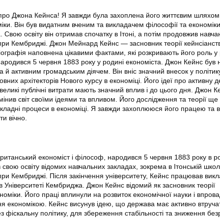
 про Джона Кейнса! Я завжди була захоплена його життєвим шляхом
іки. Він був видатним вченим та викладачем філософії та економіки
 Свою освіту він отримав спочатку в Ітоні, а потім продовжив навча
при Кембриджі. Джон Мейнард Кейнс — засновник теорії кейнсіанств
іографія наповнена цікавими фактами, які розкривають його роль у 
народився 5 червня 1883 року у родині економіста. Джон Кейнс був н
 й активним громадським діячем. Він вніс значний внесок у політик
ловних архітекторів Нового курсу в економіці. Його ідеї про активну 
великі публічні витрати мають значний вплив і до цього дня. Джон 
мінив світ своїми ідеями та впливом. Його дослідження та теорії ще 
кладні процеси в економіці. Я завжди захоплююся його працею та 
ти вічно.
ританський економіст і філософ, народився 5 червня 1883 року в р
 свою освіту відомих навчальних закладах, зокрема в Ітонській школ
при Кембриджі. Після закінчення університету, Кейнс працював вик
в Університеті Кембриджа. Джон Кейнс відомий як засновник теорії
ономіки. Його праці вплинули на розвиток економічної науки і впров
ня економікою. Кейнс висунув ідею, що держава має активно втруча
з фіскальну політику, для збереження стабільності та зниження безр