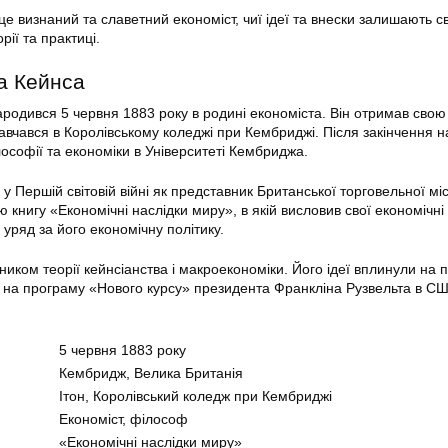
е визнаний та славетний економіст, чиї ідеї та внески залишають св
рії та практиці.
а Кейнса
одився 5 червня 1883 року в родині економіста. Він отримав свою 
 навчався в Королівському коледжі при Кембриджі. Після закінчення 
ософії та економіки в Університеті Кембриджа.
у Першій світовій війні як представник Британської торговельної міс
ю книгу «Економічні наслідки миру», в якій висловив свої економічні 
уряд за його економічну політику.
иком теорії кейнсіанства і макроекономіки. Його ідеї вплинули на п
а на програму «Нового курсу» президента Франкліна Рузвельта в СШ
5 червня 1883 року
Кембридж, Велика Британія
Ітон, Королівський коледж при Кембриджі
Економіст, філософ
«Економічні наслідки миру»