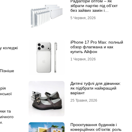
Радіатори оптом – як
зібрати партію під об’єкт
без зайвих замін і
затримок
5 Червня, 2026
iPhone 17 Pro Max: полный
обзор флагмана и как
у коледжі
купить Айфон
1 Червня, 2026
 Пізніше
Дитячі туфлі для дівчинки:
як підібрати найкращий
рія
варіант
нської
25 Травня, 2026
ики та
мічного
и.
Проєктування будинків і
комерційних об’єктів: роль