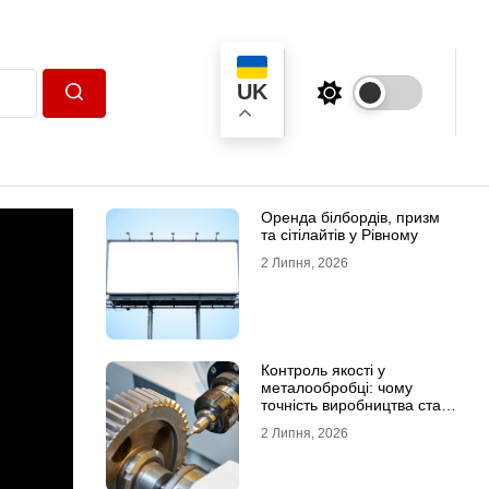
UK
Пошук
Оренда білбордів, призм
та сітілайтів у Рівному
2 Липня, 2026
Контроль якості у
металообробці: чому
точність виробництва стає
головною конкурентною
2 Липня, 2026
перевагою