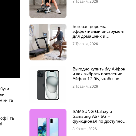
7 Травня, 2026
Беговая дорожка —
эффективный инструмент
для домашних и
профессиональных
7 Травня, 2026
тренировок
Выгодно купить б/у Айфон
и как выбрать поколение
Айфон 17 б/у, чтобы не
разочароваться
2 Травня, 2026
 бути
яли
міки та
SAMSUNG Galaxy и
Samsung A57 5G –
офії та
функционал по доступной
зі
цене
8 Квітня, 2026