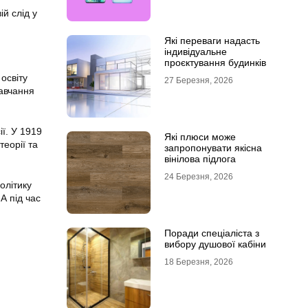
ій слід у
Які переваги надасть
індивідуальне
проєктування будинків
освіту
27 Березня, 2026
навчання
ії. У 1919
Які плюси може
теорії та
запропонувати якісна
вінілова підлога
24 Березня, 2026
олітику
А під час
Поради спеціаліста з
вибору душової кабіни
18 Березня, 2026