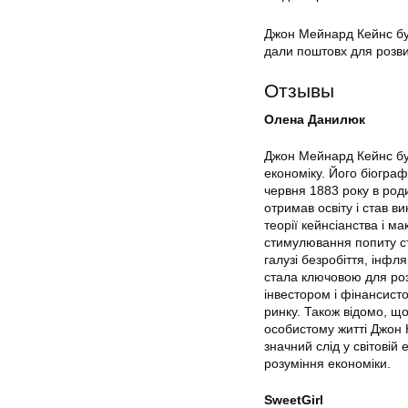
Джон Мейнард Кейнс був 
дали поштовх для розвит
Отзывы
Олена Данилюк
Джон Мейнард Кейнс був
економіку. Його біографі
червня 1883 року в роди
отримав освіту і став в
теорії кейнсіанства і м
стимулювання попиту с
галузі безробіття, інфл
стала ключовою для роз
інвестором і фінансист
ринку. Також відомо, що
особистому житті Джон К
значний слід у світовій
розуміння економіки.
SweetGirl