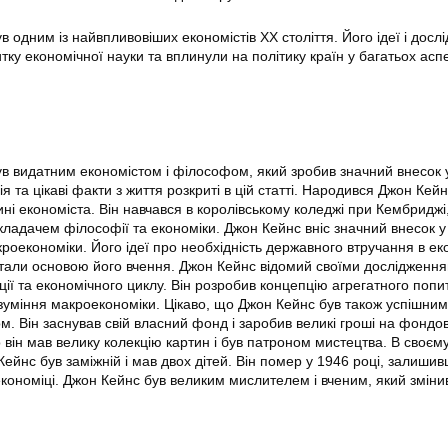
одним із найвпливовіших економістів XX століття. Його ідеї і досл
ку економічної науки та вплинули на політику країн у багатьох аспе
 видатним економістом і філософом, який зробив значний внесок 
я та цікаві факти з життя розкриті в цій статті. Народився Джон Кейн
ні економіста. Він навчався в королівському коледжі при Кембриджі
икладачем філософії та економіки. Джон Кейнс вніс значний внесок у
акроекономіки. Його ідеї про необхідність державного втручання в еко
тали основою його вчення. Джон Кейнс відомий своїми дослідження
яції та економічного циклу. Він розробив концепцію агрегатного попит
уміння макроекономіки. Цікаво, що Джон Кейнс був також успішним
ом. Він заснував свій власний фонд і заробив великі гроші на фондо
 він мав велику колекцію картин і був патроном мистецтва. В своєм
ейнс був заміжній і мав двох дітей. Він помер у 1946 році, залишив
 економіці. Джон Кейнс був великим мислителем і вченим, який змін