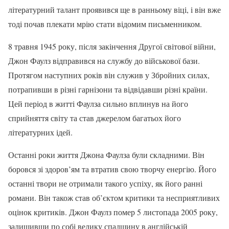
літературний талант проявився ще в ранньому віці, і він вже
тоді почав плекати мрію стати відомим письменником.
8 травня 1945 року, після закінчення Другої світової війни,
Джон Фаулз відправився на службу до військової бази.
Протягом наступних років він служив у Збройних силах,
потрапивши в різні гарнізони та відвідавши різні країни.
Цей період в житті Фаулза сильно вплинув на його
сприйняття світу та став джерелом багатьох його
літературних ідей.
Останні роки життя Джона Фаулза були складними. Він
боровся зі здоров’ям та втратив свою творчу енергію. Його
останні твори не отримали такого успіху, як його ранні
романи. Він також став об’єктом критики та несприятливих
оцінок критиків. Джон Фаулз помер 5 листопада 2005 року,
залишивши по собі велику спадщину в англійській