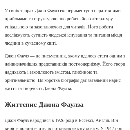
У своїх творах Джон Фаулз експериментує з наративними
прийомами та структурою, що робить його літературу
унікальною та захоплюючою для читачів. Його роботи
досліджують сутність людської існування та питання місця
людини в сучасному світі.
Джон Фаулз — це письменник, якому вдалося стати одним з
найвизначніших представників постмодернізму. Його твори
надихають і захоплюють змістом, глибиною та
оригінальністю. Ця коротка біографія дає загальний нарис
життя та творчості Джона Фаулза.
Життєпис Джона Фаулза
Джон Фаулз народився в 1926 році в Ессексі, Англія. Він
виріс в родині вчителів і отримав якісну освіту. У 1947 році