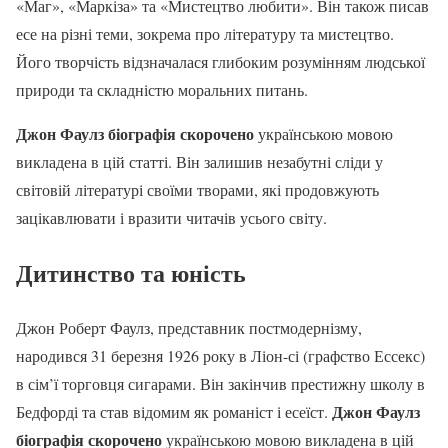
«Маг», «Маркіза» та «Мистецтво любити». Він також писав
есе на різні теми, зокрема про літературу та мистецтво.
Його творчість відзначалася глибоким розумінням людської
природи та складністю моральних питань.
Джон Фаулз біографія скорочено
українською мовою
викладена в цій статті. Він залишив незабутні сліди у
світовій літературі своїми творами, які продовжують
зацікавлювати і вразити читачів усього світу.
Дитинство та юність
Джон Роберт Фаулз, представник постмодернізму,
народився 31 березня 1926 року в Ліон-сі (графство Ессекс)
в сім’ї торговця сигарами. Він закінчив престижну школу в
Джон Фаулз
Бедфорді та став відомим як романіст і есеїст.
біографія скорочено
українською мовою викладена в цій