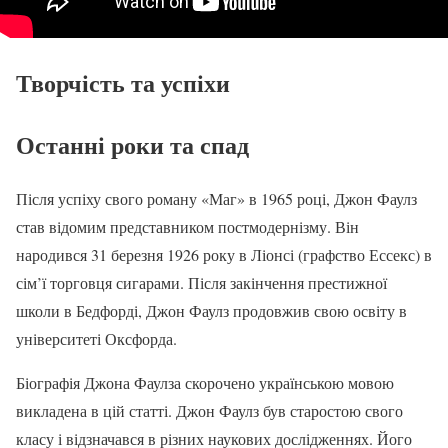
Творчість та успіхи
Останні роки та спад
Після успіху свого роману «Маг» в 1965 році, Джон Фаулз
став відомим представником постмодернізму. Він
народився 31 березня 1926 року в Ліонсі (графство Ессекс) в
сім’ї торговця сигарами. Після закінчення престижної
школи в Бедфорді, Джон Фаулз продовжив свою освіту в
університеті Оксфорда.
Біографія Джона Фаулза скорочено українською мовою
викладена в цій статті. Джон Фаулз був старостою свого
класу і відзначався в різних наукових дослідженнях. Його