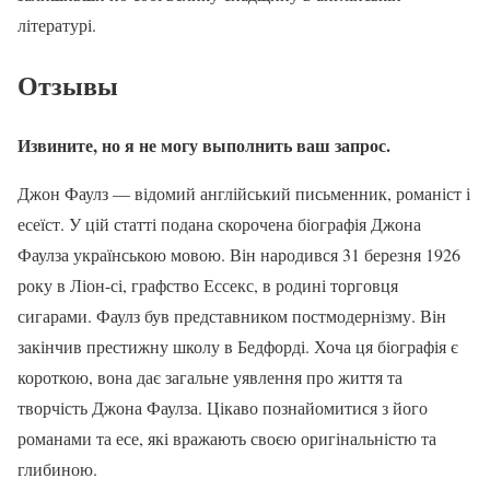
літературі.
Отзывы
Извините, но я не могу выполнить ваш запрос.
Джон Фаулз — відомий англійський письменник, романіст і
есеїст. У цій статті подана скорочена біографія Джона
Фаулза українською мовою. Він народився 31 березня 1926
року в Ліон-сі, графство Ессекс, в родині торговця
сигарами. Фаулз був представником постмодернізму. Він
закінчив престижну школу в Бедфорді. Хоча ця біографія є
короткою, вона дає загальне уявлення про життя та
творчість Джона Фаулза. Цікаво познайомитися з його
романами та есе, які вражають своєю оригінальністю та
глибиною.