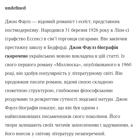
undefined
Джон Фаулз — відомий романіст і есеїст, представник
постмодернізму. Народився 31 березня 1926 року в Ліон-сі
(графство Ессекс) в сім’ї торговця сигарами. Він закінчив
Джон Фаулз біографія
престижну школу в Бедфорді.
скорочено
українською мовою викладена в цій статті. Із
свого першого роману «Моллюска», опублікованого в 1960
році, він здобув популярність у літературному світі. Він
продовжив писати романи, відомі своєю складною
сюжетною структурою, глибокими філософськими
роздумами та розкриттям сутності людської натури. Джон
Фаулз біографія показує, що він був одним з
найвпливовіших письменників свого покоління. Його
твори залишають своїх читачів захопленими і задуманими, а
його внесок у світову літературу незаперечний.