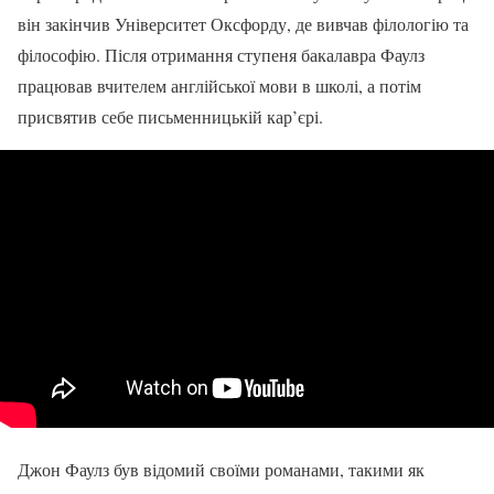
він закінчив Університет Оксфорду, де вивчав філологію та
філософію. Після отримання ступеня бакалавра Фаулз
працював вчителем англійської мови в школі, а потім
присвятив себе письменницькій кар’єрі.
Джон Фаулз був відомий своїми романами, такими як