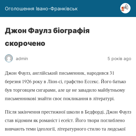
Оголошення Івано-Франківськ
Джон Фаулз біографія
скорочено
admin
5 років ago
Джон Фаулз, англійський письменник, народився 31
березня 1926 року в Ліон-сі, графство Ессекс. Його батько
був торговцем сигарами, але це не завадило майбутньому
письменникові знайти своє покликання в літературі.
Після закінчення престижної школи в Бедфорді, Джон Фаулз
став відомим як романіст і есеїст. Його твори поглиблено
вивчають теми ідеології, літературного стилю та людської