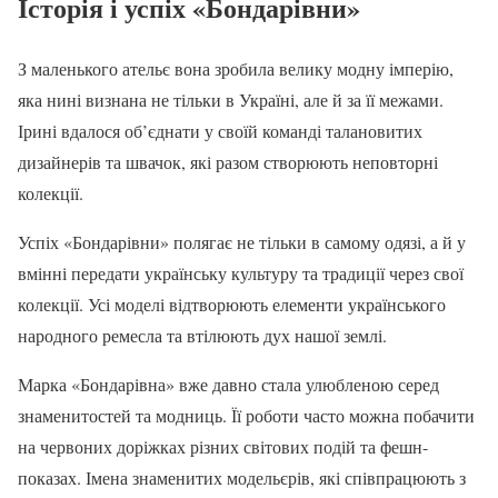
Історія і успіх «Бондарівни»
З маленького ательє вона зробила велику модну імперію,
яка нині визнана не тільки в Україні, але й за її межами.
Ірині вдалося об’єднати у своїй команді талановитих
дизайнерів та швачок, які разом створюють неповторні
колекції.
Успіх «Бондарівни» полягає не тільки в самому одязі, а й у
вмінні передати українську культуру та традиції через свої
колекції. Усі моделі відтворюють елементи українського
народного ремесла та втілюють дух нашої землі.
Марка «Бондарівна» вже давно стала улюбленою серед
знаменитостей та модниць. Її роботи часто можна побачити
на червоних доріжках різних світових подій та фешн-
показах. Імена знаменитих модельєрів, які співпрацюють з