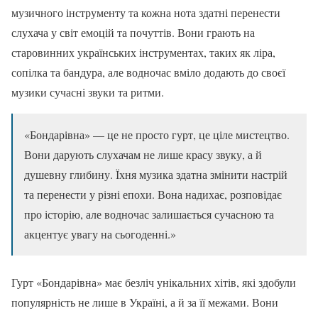
музичного інструменту та кожна нота здатні перенести
слухача у світ емоцій та почуттів. Вони грають на
старовинних українських інструментах, таких як ліра,
сопілка та бандура, але водночас вміло додають до своєї
музики сучасні звуки та ритми.
«Бондарівна» — це не просто гурт, це ціле мистецтво.
Вони дарують слухачам не лише красу звуку, а й
душевну глибину. Їхня музика здатна змінити настрій
та перенести у різні епохи. Вона надихає, розповідає
про історію, але водночас залишається сучасною та
акцентує увагу на сьогоденні.»
Гурт «Бондарівна» має безліч унікальних хітів, які здобули
популярність не лише в Україні, а й за її межами. Вони