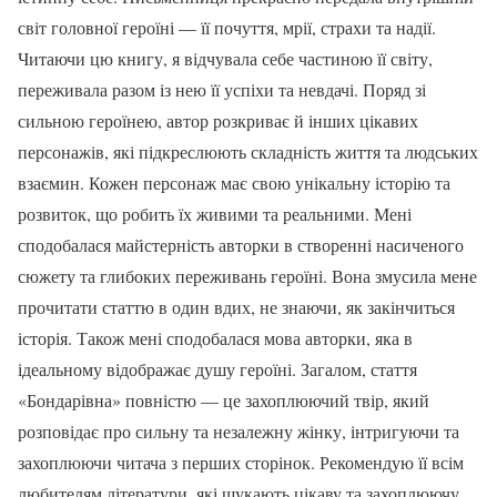
світ головної героїні — її почуття, мрії, страхи та надії.
Читаючи цю книгу, я відчувала себе частиною її світу,
переживала разом із нею її успіхи та невдачі. Поряд зі
сильною героїнею, автор розкриває й інших цікавих
персонажів, які підкреслюють складність життя та людських
взаємин. Кожен персонаж має свою унікальну історію та
розвиток, що робить їх живими та реальними. Мені
сподобалася майстерність авторки в створенні насиченого
сюжету та глибоких переживань героїні. Вона змусила мене
прочитати статтю в один вдих, не знаючи, як закінчиться
історія. Також мені сподобалася мова авторки, яка в
ідеальному відображає душу героїні. Загалом, стаття
«Бондарівна» повністю — це захоплюючий твір, який
розповідає про сильну та незалежну жінку, інтригуючи та
захоплюючи читача з перших сторінок. Рекомендую її всім
любителям літератури, які шукають цікаву та захоплюючу