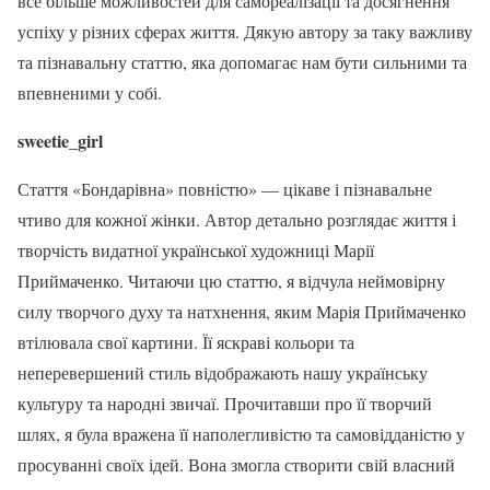
все більше можливостей для самореалізації та досягнення
успіху у різних сферах життя. Дякую автору за таку важливу
та пізнавальну статтю, яка допомагає нам бути сильними та
впевненими у собі.
sweetie_girl
Стаття «Бондарівна» повністю» — цікаве і пізнавальне
чтиво для кожної жінки. Автор детально розглядає життя і
творчість видатної української художниці Марії
Приймаченко. Читаючи цю статтю, я відчула неймовірну
силу творчого духу та натхнення, яким Марія Приймаченко
втілювала свої картини. Її яскраві кольори та
неперевершений стиль відображають нашу українську
культуру та народні звичаї. Прочитавши про її творчий
шлях, я була вражена її наполегливістю та самовідданістю у
просуванні своїх ідей. Вона змогла створити свій власний