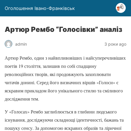
Оголошення Івано-Франківськ
Артюр Рембо “Голосівки” аналіз
admin
3 роки ago
Артюр Рембо, один з найвпливовіших і найсуперечливіших
поетів 19 століття, залишив по собі спадщину
революційних творів, які продовжують захоплювати
читачів донині. Серед його визначних віршів «Голоси» є
яскравим прикладом його унікального стилю та сміливого
дослідження тем.
У «Голосах» Рембо заглиблюється в глибини людського
існування, досліджуючи складнощі ідентичності, бажань та
пошуку сенсу. За допомогою яскравих образів та ліричної