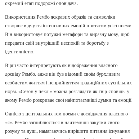
окремий етап подорожі оповідача.
Використання Рембо яскравих образів та символіки
створює відчуття інтенсивних емоцій протягом усієї поеми.
Він використовує потужні метафори та виразну мову, щоб
передати свій внутрішній неспокій та боротьбу з
ідентичністю.
Вірш часто інтерпретують як відображення власного
досвіду Рембо, адже він був відомий своїм бурхливим
особистим життям і неприйняттям традиційних суспільних
норм. «Сезон у пеклі» можна розглядати як твір-сповідь, у
якому Рембо розкриває свої найпотаємніші думки та емоції.
Однією з центральних тем поеми є дослідження власного
«я». Рембо заглиблюється в найтемніші закутки свого
розуму та душі, намагаючись вирішити питання існування