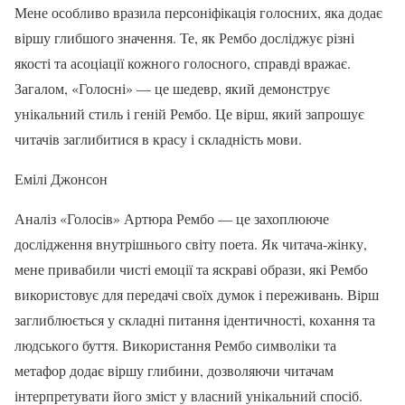
Мене особливо вразила персоніфікація голосних, яка додає
віршу глибшого значення. Те, як Рембо досліджує різні
якості та асоціації кожного голосного, справді вражає.
Загалом, «Голосні» — це шедевр, який демонструє
унікальний стиль і геній Рембо. Це вірш, який запрошує
читачів заглибитися в красу і складність мови.
Емілі Джонсон
Аналіз «Голосів» Артюра Рембо — це захоплююче
дослідження внутрішнього світу поета. Як читача-жінку,
мене привабили чисті емоції та яскраві образи, які Рембо
використовує для передачі своїх думок і переживань. Вірш
заглиблюється у складні питання ідентичності, кохання та
людського буття. Використання Рембо символіки та
метафор додає віршу глибини, дозволяючи читачам
інтерпретувати його зміст у власний унікальний спосіб.