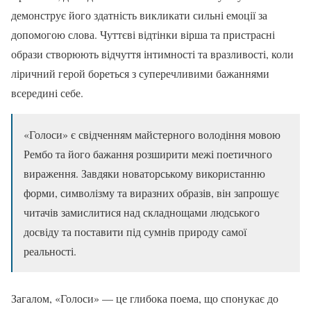
демонструє його здатність викликати сильні емоції за
допомогою слова. Чуттєві відтінки вірша та пристрасні
образи створюють відчуття інтимності та вразливості, коли
ліричний герой бореться з суперечливими бажаннями
всередині себе.
«Голоси» є свідченням майстерного володіння мовою
Рембо та його бажання розширити межі поетичного
вираження. Завдяки новаторському використанню
форми, символізму та виразних образів, він запрошує
читачів замислитися над складнощами людського
досвіду та поставити під сумнів природу самої
реальності.
Загалом, «Голоси» — це глибока поема, що спонукає до