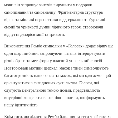
мови він запрошує читачів вирушити у подорож
самопізнання та самоаналізу. Фрагментарна структура
вірша та мінливі перспективи віддзеркалюють бурхливі
емоції та уривчасті думки ліричного героя, створюючи
відчуття дезорієнтації та тривоги.
Використання Рембо символіки у «Голосах» додає віршу ще
один шар глибини, запрошуючи читачів інтерпретувати
різні образи та метафори у власний унікальний спосіб.
Повторювані мотиви дзеркал, масок і тіней символізують
багатогранність нашого «я» та масок, які ми одягаємо, щоб
орієнтуватися в складнощах суспільства. Голоси, які
слугують центральною темою поеми, представляють
внутрішні конфлікти та зовнішні впливи, що формують
нашу ідентичність.
Крім того, дослідження Рембо бажання та туги у «Голосах»