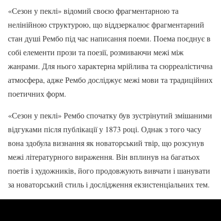
«Сезон у пеклі» відомий своєю фрагментарною та
нелінійною структурою, що віддзеркалює фрагментарний
стан душі Рембо під час написання поеми. Поема поєднує в
собі елементи прози та поезії, розмиваючи межі між
жанрами. Для нього характерна мрійлива та сюрреалістична
атмосфера, адже Рембо досліджує межі мови та традиційних
поетичних форм.
«Сезон у пеклі» Рембо спочатку був зустрінутий змішаними
відгуками після публікації у 1873 році. Однак з того часу
вона здобула визнання як новаторський твір, що розсунув
межі літературного вираження. Він вплинув на багатьох
поетів і художників, його продовжують вивчати і шанувати
за новаторський стиль і дослідження екзистенціальних тем.