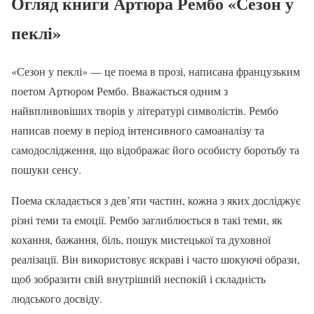
Огляд книги Артюра Рембо «Сезон у
пеклі»
«Сезон у пеклі» — це поема в прозі, написана французьким
поетом Артюром Рембо. Вважається одним з
найвпливовіших творів у літературі символістів. Рембо
написав поему в період інтенсивного самоаналізу та
самодослідження, що відображає його особисту боротьбу та
пошуки сенсу.
Поема складається з дев’яти частин, кожна з яких досліджує
різні теми та емоції. Рембо заглиблюється в такі теми, як
кохання, бажання, біль, пошук мистецької та духовної
реалізації. Він використовує яскраві і часто шокуючі образи,
щоб зобразити свій внутрішній неспокій і складність
людського досвіду.