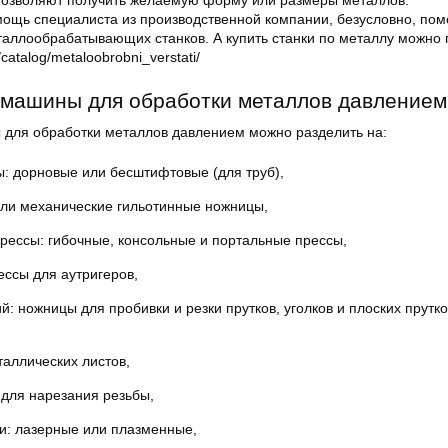
позволяют получить желаемую форму или размеры металлов.
щь специалиста из производственной компании, безусловно, пом
аллообрабатывающих станков. А купить станки по металлу можно 
/catalog/metaloobrobni_verstati/
 машины для обработки металлов давлением
для обработки металлов давлением можно разделить на:
: дорновые или бесштифтовые (для труб),
или механические гильотинные ножницы,
рессы: гибочные, консольные и портальные прессы,
ссы для аутригеров,
: ножницы для пробивки и резки прутков, уголков и плоских прутко
аллических листов,
 для нарезания резьбы,
и: лазерные или плазменные,