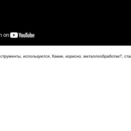
струменты
,
используются
,
Какие
,
корисно
,
металлообработки?
,
ста
6
Оголошення Івано-Франківськ.
Всі права захищені.