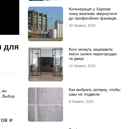
Когенерація у Харкові:
чому важливо звернутися
до професійних фахівців з
проєктування та монтажу
30 Червня, 2026
я для
Кого можуть зацікавити
якісні скляні перегородки
та двері
10 Червня, 2026
Как выбрать затирку, чтобы
, вы
швы не подвели
и. Выбор
8 Червня, 2026
ов и