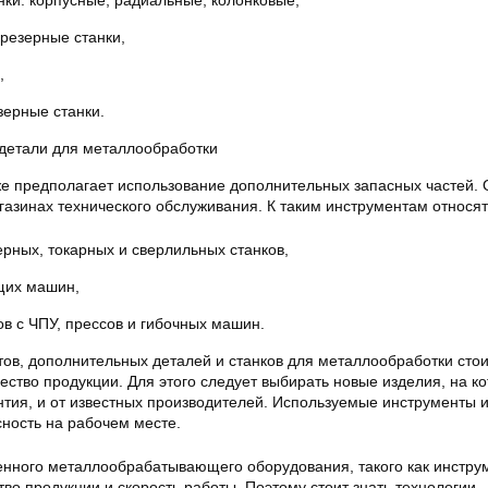
ки: корпусные, радиальные, колонковые,
резерные станки,
,
зерные станки.
детали для металлообработки
е предполагает использование дополнительных запасных частей. 
газинах технического обслуживания. К таким инструментам относят
рных, токарных и сверлильных станков,
щих машин,
ов с ЧПУ, прессов и гибочных машин.
тов, дополнительных деталей и станков для металлообработки стои
ество продукции. Для этого следует выбирать новые изделия, на к
нтия, и от известных производителей. Используемые инструменты
сность на рабочем месте.
нного металлообрабатывающего оборудования, такого как инстру
ство продукции и скорость работы. Поэтому стоит знать технологии,