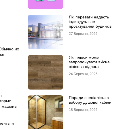
Які переваги надасть
індивідуальне
проєктування будинків
27 Березня, 2026
Обычно их
ся:
Які плюси може
запропонувати якісна
вінілова підлога
24 Березня, 2026
т
Поради спеціаліста з
оторые
вибору душової кабіни
 и машины
18 Березня, 2026
менты и