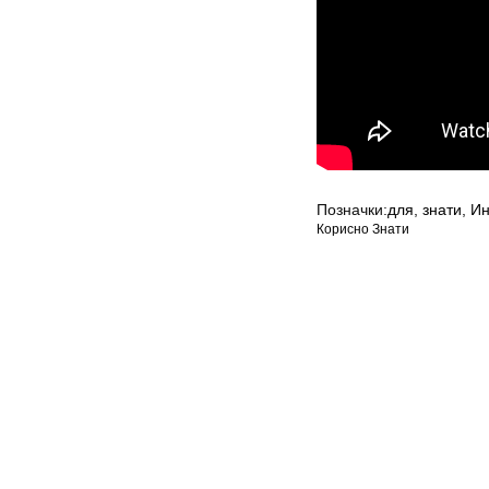
Позначки:
для
,
знати
,
Ин
Корисно Знати
Мапа сайту
Авторське право © 202