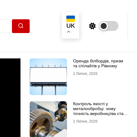
UK
Пошук
Оренда білбордів, призм
та сітілайтів у Рівному
2 Липня, 2026
Контроль якості у
металообробці: чому
точність виробництва стає
головною конкурентною
2 Липня, 2026
перевагою