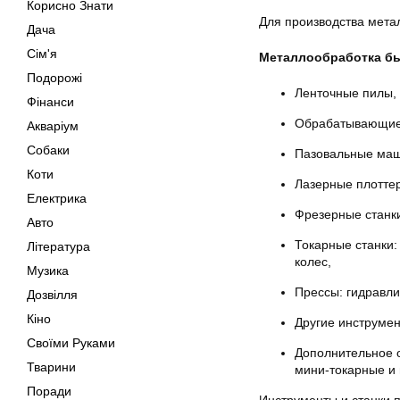
Корисно Знати
Для производства мета
Дача
Сім'я
Металлообработка бы
Подорожі
Ленточные пилы,
Фінанси
Обрабатывающие 
Акваріум
Собаки
Пазовальные маш
Коти
Лазерные плотте
Електрика
Фрезерные станки
Авто
Токарные станки:
Література
колес,
Музика
Прессы: гидравли
Дозвілля
Кіно
Другие инструмен
Своїми Руками
Дополнительное о
Тварини
мини-токарные и
Поради