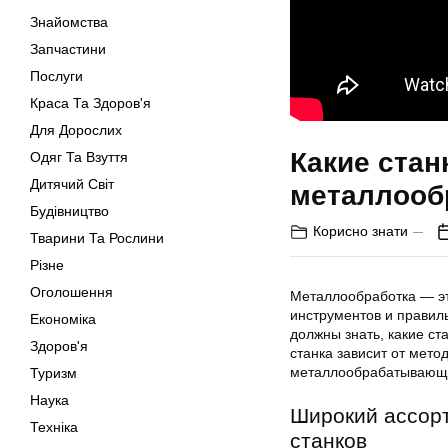
Знайомства
Запчастини
Послуги
Краса Та Здоров'я
Для Дорослих
Какие стан
Одяг Та Взуття
Дитячий Світ
металлооб
Будівництво
Корисно знати
Тварини Та Рослини
Різне
Оголошення
Металлообработка — эт
инструментов и правил
Економіка
должны знать, какие с
Здоров'я
станка зависит от мето
металлообрабатывающе
Туризм
Наука
Широкий ассор
Техніка
станков