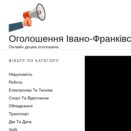
Оголошення
Перейти
Івано-
до
Франківськ
вмісту
Оголошення Івано-Франківс
Онлайн дошка оголошень
ФІЛЬТР ПО КАТЕГОРІЇ
Нерухомість
Робота
Електроніка Та Техніка
Спорт Та Відпочинок
Обладнання
Транспорт
Дім Та Дача
Хобі