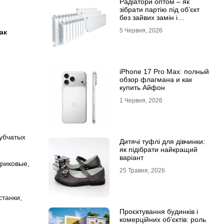
Радіатори оптом – як
зібрати партію під об’єкт
без зайвих замін і
затримок
5 Червня, 2026
ак
iPhone 17 Pro Max: полный
обзор флагмана и как
купить Айфон
1 Червня, 2026
зубчатых
Дитячі туфлі для дівчинки:
як підібрати найкращий
варіант
триковые,
25 Травня, 2026
танки,
Проєктування будинків і
комерційних об’єктів: роль