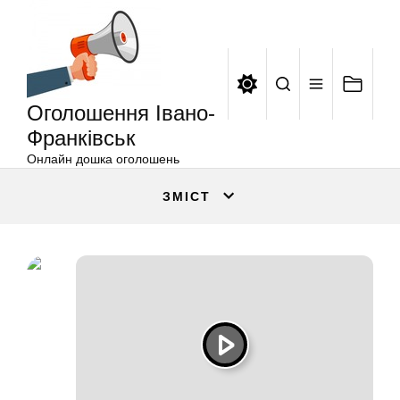
Оголошення
Перейти
Івано-
до
Франківськ
вмісту
Оголошення Івано-
Франківськ
Онлайн дошка оголошень
ЗМІСТ