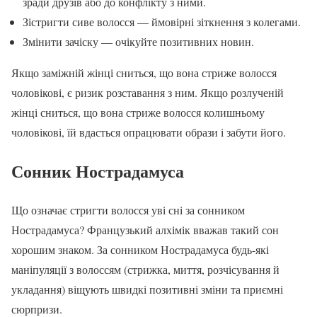
зради друзів або до конфлікту з ними.
Зістригти сиве волосся — ймовірні зіткнення з колегами.
Змінити зачіску — очікуйте позитивних новин.
Якщо заміжній жінці сниться, що вона стриже волосся
чоловікові, є ризик розставання з ним. Якщо розлученій
жінці сниться, що вона стриже волосся колишньому
чоловікові, їй вдасться опрацювати образи і забути його.
Сонник Нострадамуса
Що означає стригти волосся уві сні за сонником
Нострадамуса? Французький алхімік вважав такий сон
хорошим знаком. За сонником Нострадамуса будь-які
маніпуляції з волоссям (стрижка, миття, розчісування й
укладання) віщують швидкі позитивні зміни та приємні
сюрпризи.