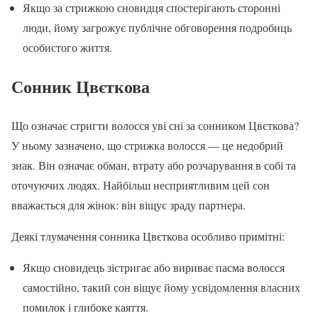
Якщо за стрижкою сновидця спостерігають сторонні
люди, йому загрожує публічне обговорення подробиць
особистого життя.
Сонник Цвєткова
Що означає стригти волосся уві сні за сонником Цвєткова?
У ньому зазначено, що стрижка волосся — це недобрий
знак. Він означає обман, втрату або розчарування в собі та
оточуючих людях. Найбільш несприятливим цей сон
вважається для жінок: він віщує зраду партнера.
Деякі тлумачення сонника Цвєткова особливо примітні:
Якщо сновидець зістригає або вириває пасма волосся
самостійно, такий сон віщує йому усвідомлення власних
помилок і глибоке каяття.