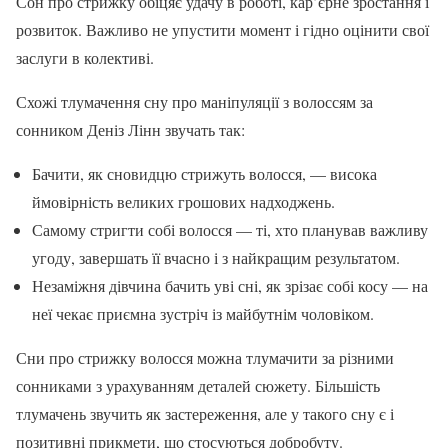
Сон про стрижку обіцяє удачу в роботі, кар’єрне зростання і
розвиток. Важливо не упустити момент і гідно оцінити свої
заслуги в колективі.
Схожі тлумачення сну про маніпуляції з волоссям за
сонником Деніз Лінн звучать так:
Бачити, як сновидцю стрижуть волосся, — висока
ймовірність великих грошових надходжень.
Самому стригти собі волосся — ті, хто планував важливу
угоду, завершать її вчасно і з найкращим результатом.
Незаміжня дівчина бачить уві сні, як зрізає собі косу — на
неї чекає приємна зустріч із майбутнім чоловіком.
Сни про стрижку волосся можна тлумачити за різними
сонниками з урахуванням деталей сюжету. Більшість
тлумачень звучить як застереження, але у такого сну є і
позитивні прикмети, що стосуються добробуту.