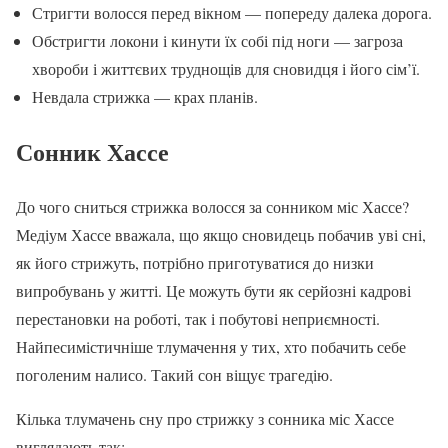
Стригти волосся перед вікном — попереду далека дорога.
Обстригти локони і кинути їх собі під ноги — загроза
хвороби і життєвих труднощів для сновидця і його сім’ї.
Невдала стрижка — крах планів.
Сонник Хассе
До чого сниться стрижка волосся за сонником міс Хассе?
Медіум Хассе вважала, що якщо сновидець побачив уві сні,
як його стрижуть, потрібно приготуватися до низки
випробувань у житті. Це можуть бути як серйозні кадрові
перестановки на роботі, так і побутові неприємності.
Найпесимістичніше тлумачення у тих, хто побачить себе
поголеним налисо. Такий сон віщує трагедію.
Кілька тлумачень сну про стрижку з сонника міс Хассе
виглядають так: