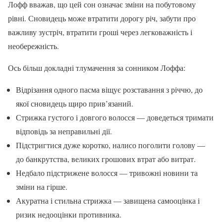
Лофф вважав, що цей сон означає зміни на побутовому
рівні. Сновидець може втратити дорогу річ, забути про
важливу зустріч, втратити гроші через легковажність і
необережність.
Ось більш докладні тлумачення за сонником Лоффа:
Відрізання одного пасма віщує розставання з річчю, до
якої сновидець щиро прив’язаний.
Стрижка густого і довгого волосся — доведеться тримати
відповідь за неправильні дії.
Підстригтися дуже коротко, налисо поголити голову —
до банкрутства, великих грошових втрат або витрат.
Недбало підстрижене волосся — тривожні новини та
зміни на гірше.
Акуратна і стильна стрижка — завищена самооцінка і
ризик недооцінки противника.