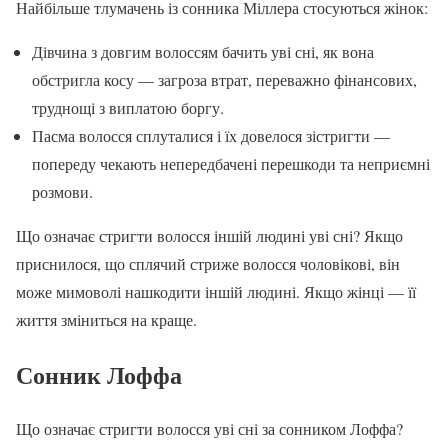
Найбільше тлумачень із сонника Міллера стосуються жінок:
Дівчина з довгим волоссям бачить уві сні, як вона
обстригла косу — загроза втрат, переважно фінансових,
труднощі з виплатою боргу.
Пасма волосся сплуталися і їх довелося зістригти —
попереду чекають непередбачені перешкоди та неприємні
розмови.
Що означає стригти волосся іншій людині уві сні? Якщо
приснилося, що сплячий стриже волосся чоловікові, він
може мимоволі нашкодити іншій людині. Якщо жінці — її
життя зміниться на краще.
Сонник Лоффа
Що означає стригти волосся уві сні за сонником Лоффа?