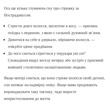
Ось ще кілька тлумачень сну про стрижку за
Нострадамусом:
Стригти довге волосся, заплетене в косу, — приємна
поїздка з людиною, з якою є сильний духовний зв’язок.
Дивитися на себе в дзеркало, обрізаючи волосся, —
очікуйте цінне придбання.
До чого сниться стригтися у перукаря уві сні?
Сновидіння віщує веселу вечірку або зустріч у приємній
компанії з позитивно налаштованими людьми.
Якщо матері сниться, що вона стриже волосся своїй дитині,
сон натякає на надмірну опіку. Якщо мама продовжить
впроваджувати таку тактику, чадо виросте
непристосованим до життя.