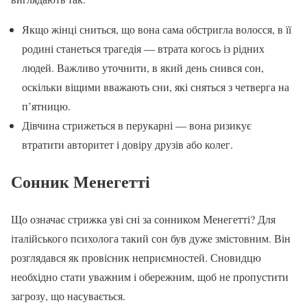
Якщо жінці сниться, що вона сама обстригла волосся, в її
родині станеться трагедія — втрата когось із рідних
людей. Важливо уточнити, в який день снився сон,
оскільки віщими вважають сни, які сняться з четверга на
п’ятницю.
Дівчина стрижеться в перукарні — вона ризикує
втратити авторитет і довіру друзів або колег.
Сонник Менегетті
Що означає стрижка уві сні за сонником Менегетті? Для
італійського психолога такий сон був дуже змістовним. Він
розглядався як провісник неприємностей. Сновидцю
необхідно стати уважним і обережним, щоб не пропустити
загрозу, що насувається.