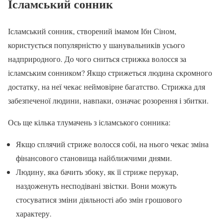
Ісламський сонник
Ісламський сонник, створений імамом Ібн Сіном,
користується популярністю у шанувальників усього
надприродного. До чого сниться стрижка волосся за
ісламським сонником? Якщо стрижеться людина скромного
достатку, на неї чекає неймовірне багатство. Стрижка для
забезпеченої людини, навпаки, означає розорення і збитки.
Ось ще кілька тлумачень з ісламського сонника:
Якщо сплячий стриже волосся собі, на нього чекає зміна
фінансового становища найближчими днями.
Людину, яка бачить збоку, як її стриже перукар,
наздоженуть несподівані звістки. Вони можуть
стосуватися зміни діяльності або змін грошового
характеру.