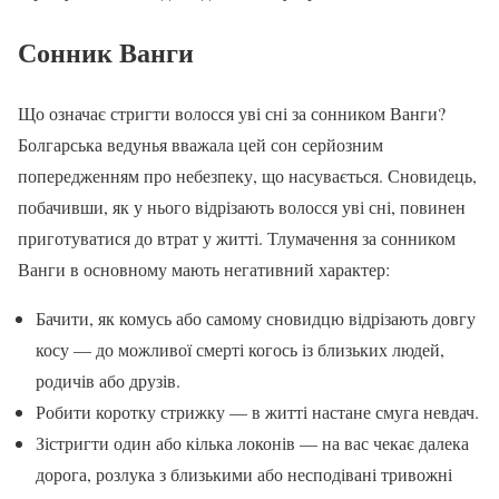
Сонник Ванги
Що означає стригти волосся уві сні за сонником Ванги?
Болгарська ведунья вважала цей сон серйозним
попередженням про небезпеку, що насувається. Сновидець,
побачивши, як у нього відрізають волосся уві сні, повинен
приготуватися до втрат у житті. Тлумачення за сонником
Ванги в основному мають негативний характер:
Бачити, як комусь або самому сновидцю відрізають довгу
косу — до можливої смерті когось із близьких людей,
родичів або друзів.
Робити коротку стрижку — в житті настане смуга невдач.
Зістригти один або кілька локонів — на вас чекає далека
дорога, розлука з близькими або несподівані тривожні