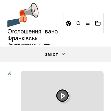
Оголошення
Перейти
Івано-
до
Франківськ
вмісту
Оголошення Івано-
Франківськ
Онлайн дошка оголошень
ЗМІСТ