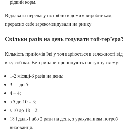
рідкий корм.
Віддавати перевагу потрібно відомим виробникам,
прерасно себе зарекомендували на ринку.
Скільки разів на день годувати той-тер’єра?
Кількість прийомів їжі у тоя варіюється в залежності від
віку собаки. Ветеринари пропонують наступну схему:
1-2 місяці-6 разів на день;
3 — до 5;
4 – 4;
з 5 до 10 – 3;
з 10 до 18 – 2;
18 і далі-1 або 2 рази на день, з урахуванням потреб
вихованця.