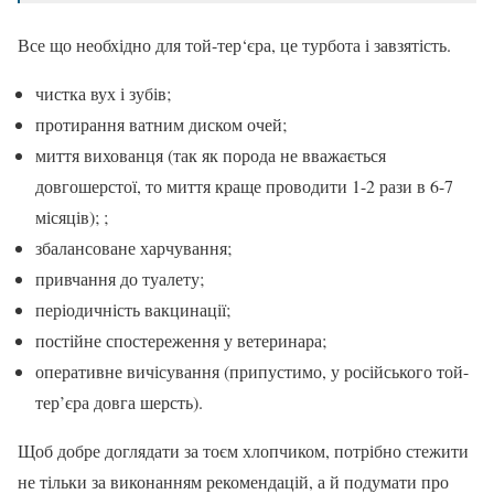
Все що необхідно для той-тер‘єра, це турбота і завзятість.
чистка вух і зубів;
протирання ватним диском очей;
миття вихованця (так як порода не вважається
довгошерстої, то миття краще проводити 1-2 рази в 6-7
місяців); ;
збалансоване харчування;
привчання до туалету;
періодичність вакцинації;
постійне спостереження у ветеринара;
оперативне вичісування (припустимо, у російського той-
тер’єра довга шерсть).
Щоб добре доглядати за тоєм хлопчиком, потрібно стежити
не тільки за виконанням рекомендацій, а й подумати про