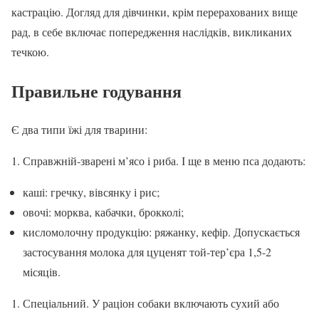
кастрацію. Догляд для дівчинки, крім перерахованих вище
рад, в себе включає попередження наслідків, викликаних
течкою.
Правильне годування
Є два типи їжі для тварини:
Справжній-зварені м’ясо і риба. І ще в меню пса додають:
каші: гречку, вівсянку і рис;
овочі: морква, кабачки, брокколі;
кисломолочну продукцію: ряжанку, кефір. Допускається
застосування молока для цуценят той-тер’єра 1,5-2
місяців.
Спеціальний. У раціон собаки включають сухий або