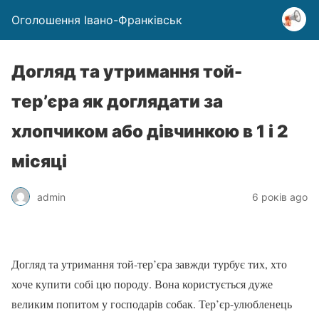
Оголошення Івано-Франківськ
Догляд та утримання той-
тер’єра як доглядати за
хлопчиком або дівчинкою в 1 і 2
місяці
admin
6 років ago
Догляд та утримання той-тер’єра завжди турбує тих, хто
хоче купити собі цю породу. Вона користується дуже
великим попитом у господарів собак. Тер’єр-улюбленець