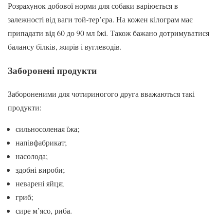
Розрахунок добової норми для собаки варіюється в
залежності від ваги той-тер’єра. На кожен кілограм має
припадати від 60 до 90 мл їжі. Також бажано дотримуватися
балансу білків, жирів і вуглеводів.
Заборонені продукти
Забороненими для чотириногого друга вважаються такі
продукти:
сильносоленая їжа;
напівфабрикат;
насолода;
здобні вироби;
неварені яйця;
гриб;
сире м’ясо, риба.