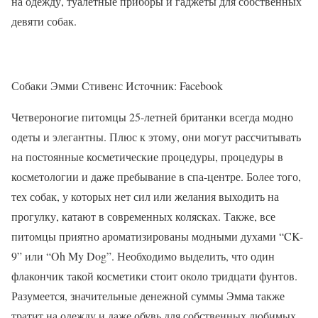
на одежду, туалетные приборы и гаджеты для собственных
девяти собак.
Собаки Эмми Стивенс Источник: Facebook
Четвероногие питомцы 25-летней британки всегда модно
одеты и элегантны. Плюс к этому, они могут рассчитывать
на постоянные косметические процедуры, процедуры в
косметологии и даже пребывание в спа-центре. Более того,
тех собак, у которых нет сил или желания выходить на
прогулку, катают в современных колясках. Также, все
питомцы приятно ароматизированы модными духами “CK-
9” или “Oh My Dog”. Необходимо выделить, что один
флакончик такой косметики стоит около тридцати фунтов.
Разумеется, значительные денежной суммы Эмма также
тратит на одежду и даже обувь для собственных любимых