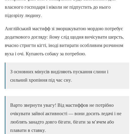
власного господаря і ніколи не підпустить до нього
підозрілу людину.
Англійський мастифф зі зморшкуватою мордою потребує
додаткового догляду: йому слід щодня вичісувати шерсть,
вчасно стригти кігті, іноді витирати особливим розчином
вуха і очі. Купають собаку за потребою.
З основних мінусів виділяють пускання слини і
сильний хропіння під час сну.
Варто звернути увагу! Від мастиффов не потрібно
очікувати зайвої активності — вони досить ледачі і не
люблять занадто довго бігати, бігати за м’ячем або
плавати в ставку.