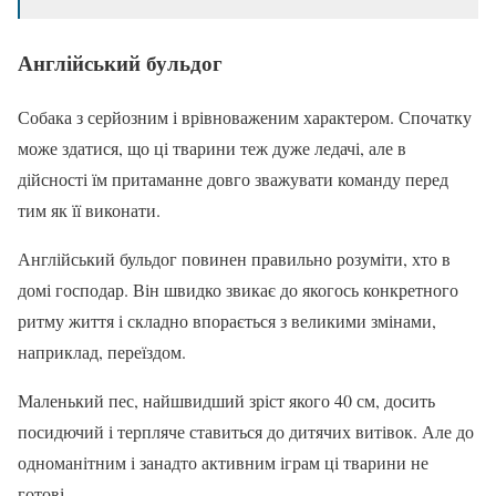
Англійський бульдог
Собака з серйозним і врівноваженим характером. Спочатку
може здатися, що ці тварини теж дуже ледачі, але в
дійсності їм притаманне довго зважувати команду перед
тим як її виконати.
Англійський бульдог повинен правильно розуміти, хто в
домі господар. Він швидко звикає до якогось конкретного
ритму життя і складно впорається з великими змінами,
наприклад, переїздом.
Маленький пес, найшвидший зріст якого 40 см, досить
посидючий і терпляче ставиться до дитячих витівок. Але до
одноманітним і занадто активним іграм ці тварини не
готові.