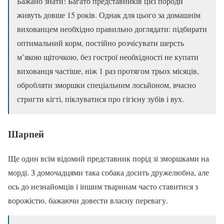
Бажано знати! Багато представників цієї породи
живуть довше 15 років. Однак для цього за домашнім
вихованцем необхідно правильно доглядати: підбирати
оптимальний корм, постійно розчісувати шерсть
м’якою щіточкою, без гострої необхідності не купати
вихованця частіше, ніж 1 раз протягом трьох місяців,
обробляти зморшки спеціальним лосьйоном, вчасно
стригти кігті, піклуватися про гігієну зубів і вух.
Шарпей
Ще один всім відомий представник порід зі зморшками на
морді. З домочадцями така собака досить дружелюбна, але
ось до незнайомців і іншим тваринам часто ставитися з
ворожістю, бажаючи довести власну перевагу.