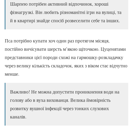
Шарпею потрібен активний відпочинок, хороші
фізнагрузкі. Він любить різноманітні ігри на вулиці, та
й в квартирі знайде спосіб розвеселити себе та інших.
Пса потрібно купати хоч один раз протягом місяця,
постійно вичісувати шерсть м’якою щіточкою. Цуценятами
представники цієї породи схожі на гармошку-розкладачку
через велику кількість складочок, яких з віком стає відчутно
менше.
Важливо! Не можна допустити проникнення води на
голову або в вуха вихованця. Велика ймовірність
розвитку вушної інфекції через тонких слухових
каналів.