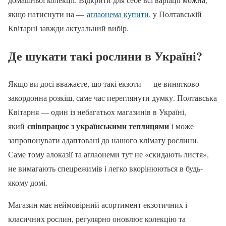
якщо натиснути на —
аглаонема купити
, у Полтавській
Квітарні завжди актуальний вибір.
Де шукати такі рослини в Україні?
Якщо ви досі вважаєте, що такі екзоти — це винятково
закордонна розкіш, саме час переглянути думку. Полтавська
Квітарня — один із небагатьох магазинів в Україні,
співпрацює з українськими теплицями
який
і може
запропонувати адаптовані до нашого клімату рослини.
Саме тому алоказії та аглаонеми тут не «скидають листя»,
не вимагають спецрежимів і легко вкорінюються в будь-
якому домі.
Магазин має неймовірний асортимент екзотичних і
класичних рослин, регулярно оновлює колекцію та