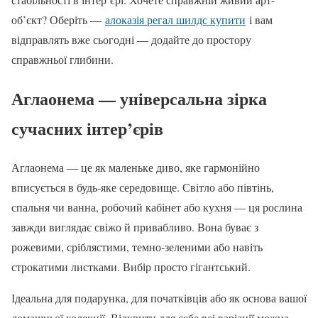
об’єкт? Оберіть —
алоказія регал шилдс купити
і вам
відправлять вже сьогодні — додайте до простору
справжньої глибини.
Аглаонема — універсальна зірка
сучасних інтер’єрів
Аглаонема — це як маленьке диво, яке гармонійно
вписується в будь-яке середовище. Світло або півтінь,
спальня чи ванна, робочий кабінет або кухня — ця рослина
завжди виглядає свіжо й привабливо. Вона буває з
рожевими, сріблястими, темно-зеленими або навіть
строкатими листками. Вибір просто гігантський.
Ідеальна для подарунка, для початківців або як основа вашої
домашньої колекції. Відкрити для себе всі варіації можна,