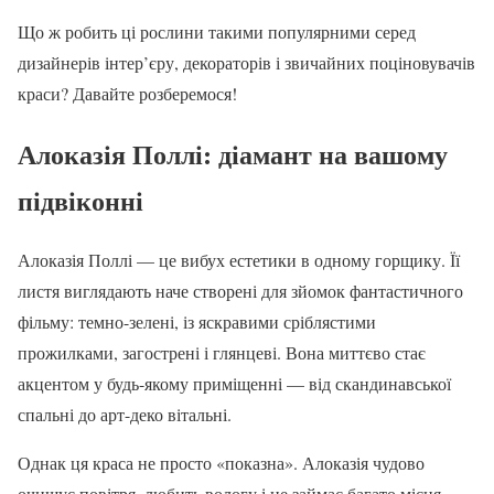
Що ж робить ці рослини такими популярними серед
дизайнерів інтер’єру, декораторів і звичайних поціновувачів
краси? Давайте розберемося!
Алоказія Поллі: діамант на вашому
підвіконні
Алоказія Поллі — це вибух естетики в одному горщику. Її
листя виглядають наче створені для зйомок фантастичного
фільму: темно-зелені, із яскравими сріблястими
прожилками, загострені і глянцеві. Вона миттєво стає
акцентом у будь-якому приміщенні — від скандинавської
спальні до арт-деко вітальні.
Однак ця краса не просто «показна». Алоказія чудово
очищує повітря, любить вологу і не займає багато місця.