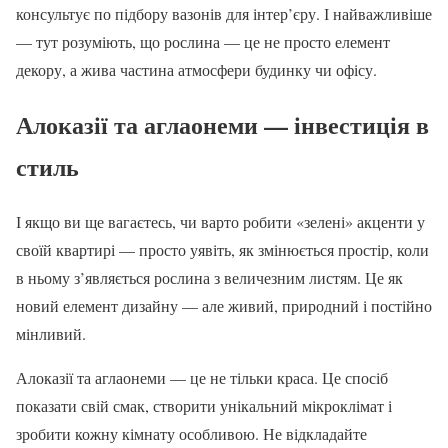
консультує по підбору вазонів для інтер’єру. І найважливіше
— тут розуміють, що рослина — це не просто елемент
декору, а жива частина атмосфери будинку чи офісу.
Алоказії та аглаонеми — інвестиція в
стиль
І якщо ви ще вагаєтесь, чи варто робити «зелені» акценти у
своїй квартирі — просто уявіть, як змінюється простір, коли
в ньому з’являється рослина з величезним листям. Це як
новий елемент дизайну — але живий, природний і постійно
мінливий.
Алоказії та аглаонеми — це не тільки краса. Це спосіб
показати свій смак, створити унікальний мікроклімат і
зробити кожну кімнату особливою. Не відкладайте