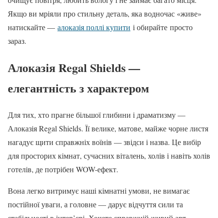
Якщо ви мріяли про стильну деталь, яка водночас «живе»
натискайте —
алоказія поллі купити
і обирайте просто
зараз.
Алоказія Regal Shields —
елегантність з характером
Для тих, хто прагне більшої глибини і драматизму —
Алоказія Regal Shields. Її велике, матове, майже чорне листя
нагадує щити справжніх воїнів — звідси і назва. Це вибір
для просторих кімнат, сучасних віталень, холів і навіть холів
готелів, де потрібен WOW-ефект.
Вона легко витримує наші кімнатні умови, не вимагає
постійної уваги, а головне — дарує відчуття сили та
стабільності в інтер’єрі. Хочете справжній живий арт-