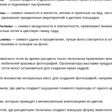
ание и поднимают настроение;
аны
— символ нежности и милости, мягкие и приятные на вид, част
я украшения праздничных мероприятий и детских площадок;
льпаны
— символ загадочности и элегантности, привлекают внима
сные нотки в цветовую гамму сада;
ьпаны
— символ удачи и процветания, лучше всего смотрятся в со
стениями и солнцем на фоне;
вческого поля во время расцвета тысяч тюльпанов привлекает вн
 и любителей красивых фотографий. Организаторы выставки преду
 гости могут остановиться для создания ярких кадров.
ти множество интересных мест, для создания фотографий, наприм
анов, где цветы создают ощущение плавного перехода от одного цв
и, которые приводят к великолепным композициям из цветов.
етов, где расцветшие тюльпаны создают изящную форму животного