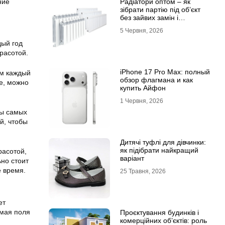
ние
Радіатори оптом – як
зібрати партію під об’єкт
без зайвих замін і
затримок
5 Червня, 2026
дый год
расотой.
iPhone 17 Pro Max: полный
ом каждый
обзор флагмана и как
е, можно
купить Айфон
1 Червня, 2026
зы самых
й, чтобы
Дитячі туфлі для дівчинки:
як підібрати найкращий
расотой,
варіант
ьно стоит
е время.
25 Травня, 2026
ет
 мая поля
Проєктування будинків і
комерційних об’єктів: роль