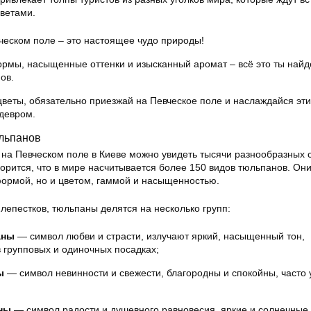
ветами.
еском поле – это настоящее чудо природы!
рмы, насыщенные оттенки и изысканный аромат – всё это ты найд
ов.
веты, обязательно приезжай на Певческое поле и наслаждайся эт
девром.
льпанов
 на Певческом поле в Киеве можно увидеть тысячи разнообразных 
оворится, что в мире насчитывается более 150 видов тюльпанов. Он
формой, но и цветом, гаммой и насыщенностью.
 лепестков, тюльпаны делятся на несколько групп:
аны
— символ любви и страсти, излучают яркий, насыщенный тон,
 групповых и одиночных посадках;
ы
— символ невинности и свежести, благородны и спокойны, часто
ны
— символ радости и душевного равновесия, яркие и солнечные,