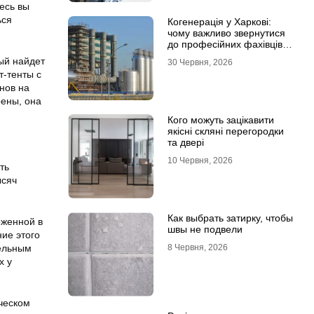
есь вы
ься
Когенерація у Харкові:
чому важливо звернутися
до професійних фахівців з
проєктування та монтажу
дый найдет
30 Червня, 2026
т-тенты с
нов на
рены, она
Кого можуть зацікавити
якісні скляні перегородки
та двері
10 Червня, 2026
ть
ысяч
Как выбрать затирку, чтобы
оженной в
швы не подвели
ние этого
тельным
8 Червня, 2026
х у
вческом