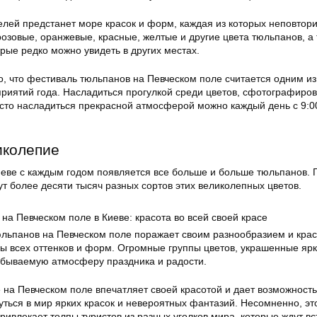
елей предстанет море красок и форм, каждая из которых неповтор
озовые, оранжевые, красные, желтые и другие цвета тюльпанов, а
орые редко можно увидеть в других местах.
о, что фестиваль тюльпанов на Певческом поле считается одним и
приятий года. Насладиться прогулкой среди цветов, сфотографиров
сто насладиться прекрасной атмосферой можно каждый день с 9:00
иколепие
иеве с каждым годом появляется все больше и больше тюльпанов. 
тут более десяти тысяч разных сортов этих великолепных цветов.
юльпанов на Певческом поле поражает своим разнообразием и крас
ы всех оттенков и форм. Огромные группы цветов, украшенные яр
абываемую атмосферу праздника и радости.
 на Певческом поле впечатляет своей красотой и дает возможность
ться в мир ярких красок и невероятных фантазий. Несомненно, эт
ивлекает толпы туристов из разных уголков мира, которые ждут вс