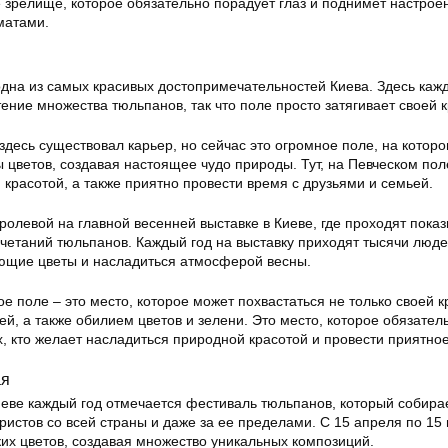
е зрелище, которое обязательно порадует глаз и поднимет настрое
матами.
одна из самых красивых достопримечательностей Киева. Здесь каж
ение множества тюльпанов, так что поле просто затягивает своей к
о здесь существовал карьер, но сейчас это огромное поле, на котор
 цветов, создавая настоящее чудо природы. Тут, на Певческом пол
красотой, а также приятно провести время с друзьями и семьей.
ролевой на главной весенней выставке в Киеве, где проходят пока
очетаний тюльпанов. Каждый год на выставку приходят тысячи люде
ющие цветы и насладиться атмосферой весны.
ое поле – это место, которое может похвастаться не только своей к
ей, а также обилием цветов и зелени. Это место, которое обязател
х, кто желает насладиться природной красотой и провести приятно
ая
иеве каждый год отмечается фестиваль тюльпанов, который собира
ристов со всей страны и даже за ее пределами. С 15 апреля по 15
ких цветов, создавая множество уникальных композиций.