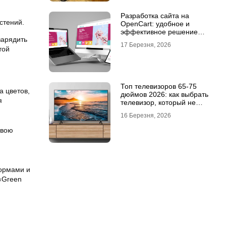
Разработка сайта на
стений.
OpenCart: удобное и
эффективное решение
зарядить
для онлайн-бизнеса
17 Березня, 2026
той
Топ телевизоров 65-75
а цветов,
дюймов 2026: как выбрать
я
телевизор, который не
разочарует
16 Березня, 2026
свою
ормами и
«Green