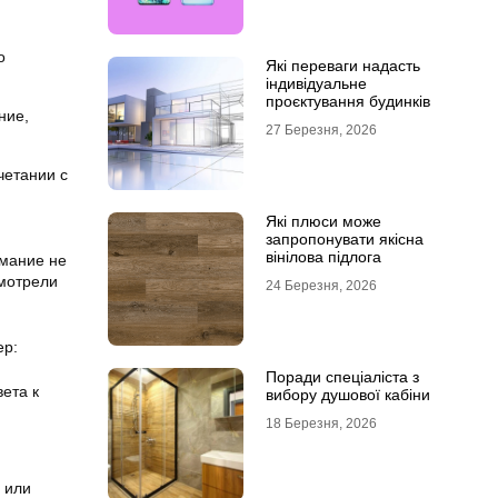
о
Які переваги надасть
індивідуальне
проєктування будинків
ние,
27 Березня, 2026
четании с
Які плюси може
запропонувати якісна
вінілова підлога
имание не
смотрели
24 Березня, 2026
ер:
Поради спеціаліста з
ета к
вибору душової кабіни
18 Березня, 2026
 или