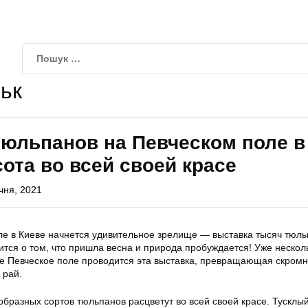
ьк
тюльпанов на Певческом поле в
сота во всей своей красе
чня, 2021
ле в Киеве начнется удивительное зрелище — выставка тысяч тюль
тся о том, что пришла весна и природа пробуждается! Уже нескол
ке Певческое поле проводится эта выставка, превращающая скром
 рай.
бразных сортов тюльпанов расцветут во всей своей красе. Тусклы