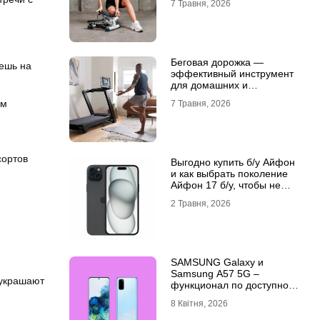
7 Травня, 2026
Беговая дорожка —
ешь на
эффективный инструмент
для домашних и
профессиональных
им
7 Травня, 2026
тренировок
сортов
Выгодно купить б/у Айфон
и
и как выбрать поколение
Айфон 17 б/у, чтобы не
разочароваться
2 Травня, 2026
SAMSUNG Galaxy и
Samsung A57 5G –
 украшают
функционал по доступной
цене
8 Квітня, 2026