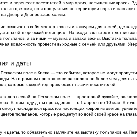
ится и перенесет посетителей в мир ярких, насыщенных красок. Зд
только цветами, но и прогуляться по территории парка и насладит
на Днепр и Днепровские холмы.
ие включает в себя мастер-классы и конкурсы для гостей, где каж
устит свой творческий потенциал. На входе вас встретят летние зон
з тюльпанов, а за ними — музыка и запахи весны. Выставка тюльпа
чная возможность провести выходные с семьей или друзьями. Уве
ия и даты
Певческом поле в Киеве — это событие, которое не могут пропусти
роды. На огромном пространстве расположено более чем десять т
ов, которые каждый год привлекают тысячи посетителей.
жегодно весной на Певческом поле — просторной лужайке, распол
ева. В этом году даты проведения — с 1 апреля по 10 мая. В тече
 смогут насладиться красотой настоящих ковров из цветов, удиви
ветов тюльпанов, которые расцветут во всей своей красе на глаза
 и цветы, то обязательно загляните на выставку тюльпанов на Пе