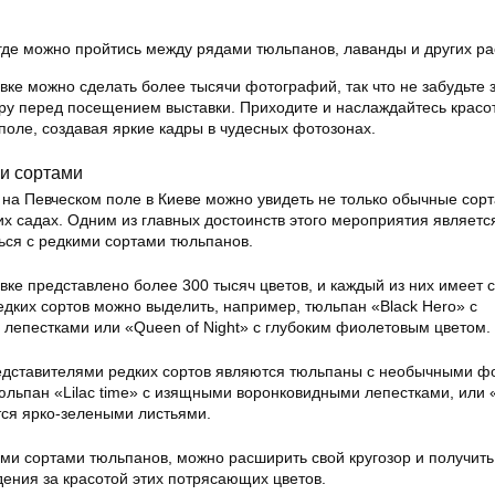
 где можно пройтись между рядами тюльпанов, лаванды и других ра
авке можно сделать более тысячи фотографий, так что не забудьте 
ру перед посещением выставки. Приходите и наслаждайтесь красо
поле, создавая яркие кадры в чудесных фотозонах.
ми сортами
на Певческом поле в Киеве можно увидеть не только обычные сорт
их садах. Одним из главных достоинств этого мероприятия являетс
ься с редкими сортами тюльпанов.
авке представлено более 300 тысяч цветов, и каждый из них имеет 
едких сортов можно выделить, например, тюльпан «Black Hero» с
лепестками или «Queen of Night» с глубоким фиолетовым цветом.
едставителями редких сортов являются тюльпаны с необычными ф
юльпан «Lilac time» с изящными воронковидными лепестками, или 
тся ярко-зелеными листьями.
ми сортами тюльпанов, можно расширить свой кругозор и получить
дения за красотой этих потрясающих цветов.