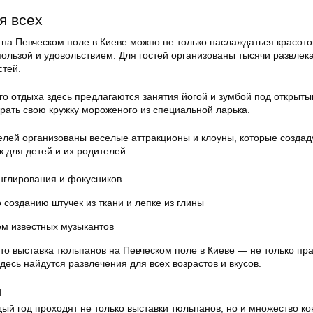
я всех
на Певческом поле в Киеве можно не только наслаждаться красото
пользой и удовольствием. Для гостей организованы тысячи развлек
стей.
го отдыха здесь предлагаются занятия йогой и зумбой под открыт
рать свою кружку мороженого из специальной ларька.
елей организованы веселые аттракционы и клоуны, которые создад
 для детей и их родителей.
нглирования и фокусников
 созданию штучек из ткани и лепке из глины
ем известных музыкантов
 что выставка тюльпанов на Певческом поле в Киеве — не только пр
Здесь найдутся развлечения для всех возрастов и вкусов.
и
ый год проходят не только выставки тюльпанов, но и множество ко