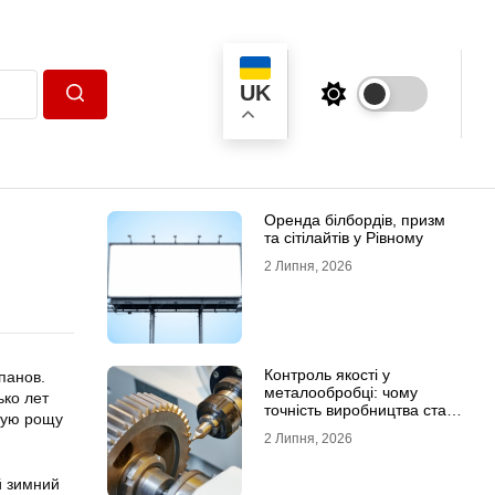
UK
Пошук
Оренда білбордів, призм
та сітілайтів у Рівному
2 Липня, 2026
Контроль якості у
панов.
металообробці: чому
ько лет
точність виробництва стає
ную рощу
головною конкурентною
2 Липня, 2026
перевагою
й зимний