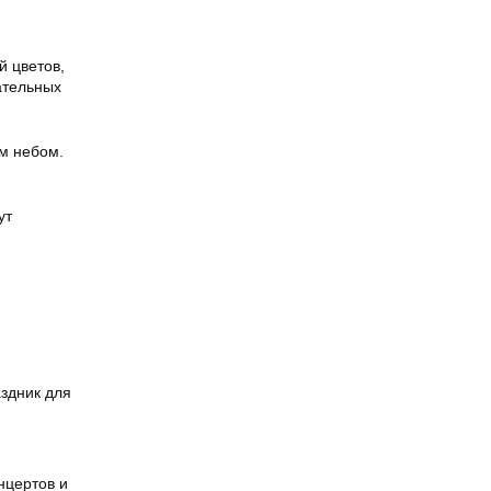
й цветов,
ательных
ым небом.
ут
аздник для
нцертов и