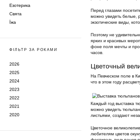
Езотерика
Перед глазами посетит
Свята
можно увидеть белые, р
Їжа
экзотические виды, кот
Поэтому не удивительн
ярких и красивых меро
фоне поля мечты и про
ФІЛЬТР ЗА РОКАМИ
часов.
2026
Цветочный вел
2025
На Певческом поле в К
2024
что в этом году расцве
2023
2022
Каждый год выставка т
2021
можно увидеть тюльпан
2020
листьями, создают нез
Цветочное великолепие
любителям цветов окуну
фестиваль тюльпанов пр