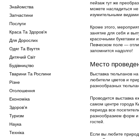
пейзаж тут же преобраз
Знайомства
можете насладиться не 
изумительными видами 
Запчастини
Послуги
Кроме этого, мероприят
Краса Та Здоров'я
занятие для себя и вып
красочными букетами и
Для Дорослих
Певческом поле — отли
Одяг Та Взуття
запомнится надолго!
Дитячий Світ
Место проведен
Будівництво
Тварини Та Рослини
Выставка тюльпанов на 
любители цветов и при
Різне
разнообразных тюльпан
Оголошення
Проводится выставка е
Економіка
самом центре города Ки
Здоров'я
периода все посетители
Туризм
разнообразием форм и ц
гостей.
Наука
Техніка
Если вы любите природу