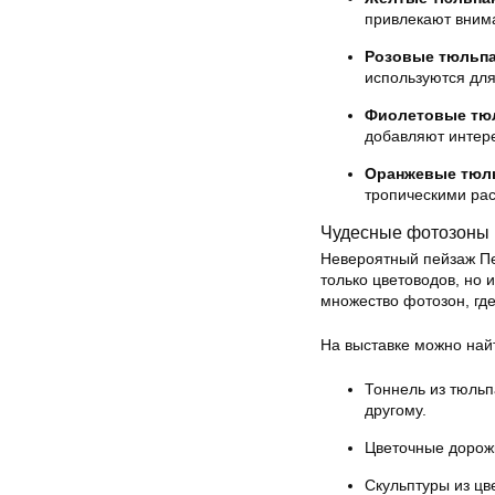
привлекают вним
Розовые тюльп
используются дл
Фиолетовые тю
добавляют интере
Оранжевые тюл
тропическими ра
Чудесные фотозоны
Невероятный пейзаж Пе
только цветоводов, но
множество фотозон, где
На выставке можно най
Тоннель из тюльп
другому.
Цветочные дорожк
Скульптуры из цв