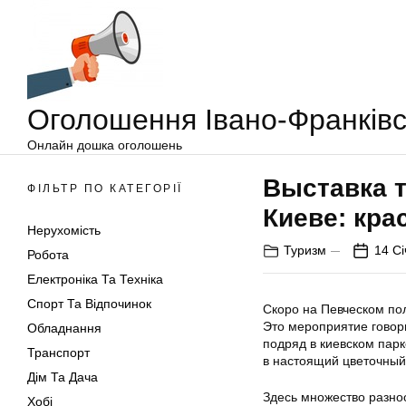
Оголошення
Перейти
Івано-
до
Франківськ
вмісту
Оголошення Івано-Франківс
Онлайн дошка оголошень
Выставка 
ФІЛЬТР ПО КАТЕГОРІЇ
Киеве: кра
Нерухомість
Туризм
14 Сі
Робота
Електроніка Та Техніка
Спорт Та Відпочинок
Скоро на Певческом по
Это мероприятие говори
Обладнання
подряд в киевском пар
Транспорт
в настоящий цветочный
Дім Та Дача
Здесь множество разноо
Хобі