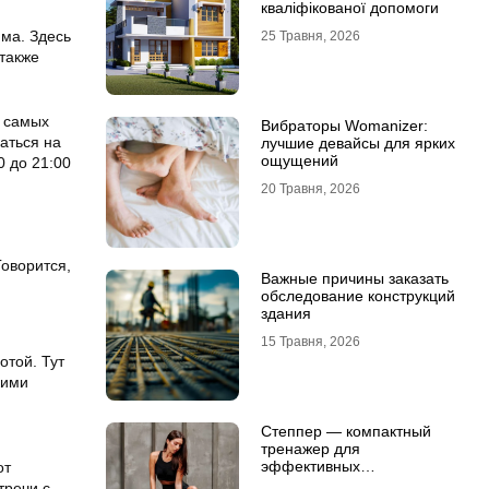
кваліфікованої допомоги
има. Здесь
25 Травня, 2026
 также
з самых
Вибраторы Womanizer:
аться на
лучшие девайсы для ярких
ощущений
 до 21:00
20 Травня, 2026
Говорится,
Важные причины заказать
обследование конструкций
здания
15 Травня, 2026
отой. Тут
кими
Степпер — компактный
тренажер для
эффективных
от
кардионагрузок
тречи с