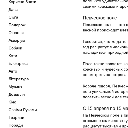
поле. Это удивительно
Корисно Знати
своими красками и аро
Дача
Сім'я
Певческое поле
Певческое поле — это 
Подорожі
весной происходит цвет
Фінанси
Акваріум
Говорится, что когда-т
год расцветут миллионы
Собаки
насладиться природной 
Коти
Електрика
Поле также является ко
красивых и чудесных с
Авто
посмотреть на потряса
Література
Короче говоря, Певческ
Музика
но и уникальной истори
Дозвілля
посетить весной для те
Кіно
С 15 апреля по 15 м
Своїми Руками
На Певческом поле в К
Тварини
огромное количество ту
Поради
расцветут тысячами яр