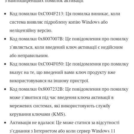
з найпоширеніших помилок активації:
Код помилки 0xC004F213: Ця помилка виникає, коли
система виявляє підроблену копію Windows або
неліцензійну версію.
Код помилки 0x8007007B: Це повідомлення про помилку
з’являється, коли введений ключ активації є недійсним
або неправильним.
Код помилки 0xC004F050: Це повідомлення про помилку
вказує на те, що введений вами ключ продукту вже
використовувався на іншому пристрої.
Код помилки 0x8007232B: Це повідомлення про помилку
може з’явитися під час введення ключа активації в
мережевих системах, які використовують службу
керування ключами (KMS).
Активація не вдалася: Це може статися за відсутності
з’єднання з Інтернетом або коли сервер Windows 11