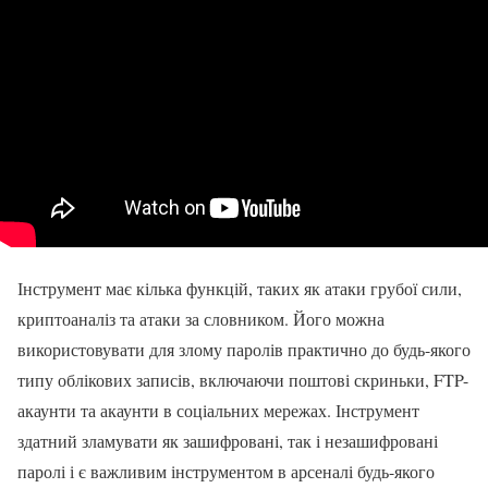
Інструмент має кілька функцій, таких як атаки грубої сили,
криптоаналіз та атаки за словником. Його можна
використовувати для злому паролів практично до будь-якого
типу облікових записів, включаючи поштові скриньки, FTP-
акаунти та акаунти в соціальних мережах. Інструмент
здатний зламувати як зашифровані, так і незашифровані
паролі і є важливим інструментом в арсеналі будь-якого