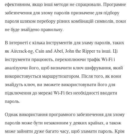
ефективним, якщо інші методи не спрацювали. Програмне
забезпечення для злому паролів призначене для підбору
пароля шляхом перебору різних комбінацій символів, поки
не буде знайдено правильну.
В інтернеті є кілька інструментів для зламу паролів, таких
як Aircrack-ng, Cain and Abel, John the Ripper та інші. Ці
інструменти працюють, перехоплюючи трафік Wi-Fi і
аналізуючи його, щоб визначити ключ шифрування, який
використовується маршрутизатором. Після того, як вони
знайдуть ключ, ви зможете використовувати його для
підключення до мережі Wi-Fi без необхідності вводити
пароль.
Однак використання програмного забезпечення для злому
паролів може бути незаконним у деяких країнах, а також
може зайняти дуже багато часу, щоб зламати пароль. Крім