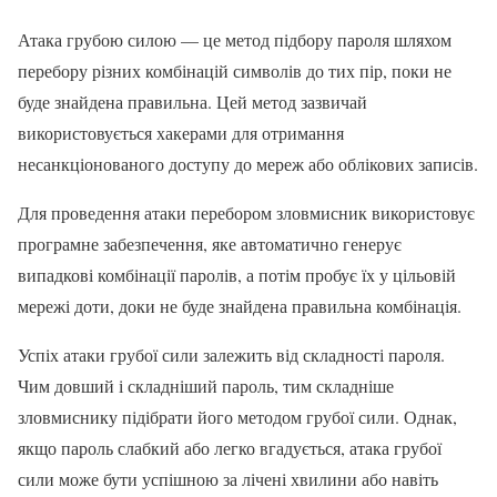
Атака грубою силою — це метод підбору пароля шляхом
перебору різних комбінацій символів до тих пір, поки не
буде знайдена правильна. Цей метод зазвичай
використовується хакерами для отримання
несанкціонованого доступу до мереж або облікових записів.
Для проведення атаки перебором зловмисник використовує
програмне забезпечення, яке автоматично генерує
випадкові комбінації паролів, а потім пробує їх у цільовій
мережі доти, доки не буде знайдена правильна комбінація.
Успіх атаки грубої сили залежить від складності пароля.
Чим довший і складніший пароль, тим складніше
зловмиснику підібрати його методом грубої сили. Однак,
якщо пароль слабкий або легко вгадується, атака грубої
сили може бути успішною за лічені хвилини або навіть