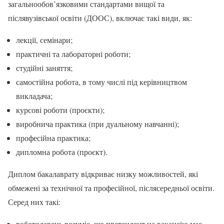
загальнообов’язковими стандартами вищої та
післявузівської освіти (ДООС), включає такі види, як:
лекції, семінари;
практичні та лабораторні роботи;
студійні заняття;
самостійна робота, в тому числі під керівництвом
викладача;
курсові роботи (проєкти);
виробнича практика (при дуальному навчанні);
професійна практика;
дипломна робота (проєкт).
Диплом бакалаврату відкриває низку можливостей, які
обмежені за технічної та професійної, післясередньої освіти.
Серед них такі:
роботодавець розуміє, що претендент на вакансію має