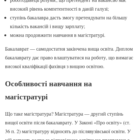
високий рівень компетентності в даній галузі;
ступінь бакалавра дасть змогу претендувати на більшу
кількість вакансій і вищу зарплату;
можна продовжити навчання в магістратурі.
Бакалаврат — самодостатня закінчена вища освіта. Диплом
бакалаврату дає право влаштуватися на роботу, що вимагає
високої кваліфікації фахівця з вищою освітою.
Особливості навчання на
магістратурі
Що таке магістратура? Магістратура — другий ступінь
вищої освіти після бакалаврату. У Законі «Про освіту» (ст.
36 п. 2) магістратуру відносять до післявузівської освіти. У
ній готують кадри за відповідною освітньою програмою з