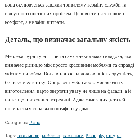
вона окуповується завдяки тривалому терміну служби та
відсутності постійних проблем. Це інвестиція у спокій і
комфорт, а не зайві витрати.
Деталь, що визначає загальну якість
Меблева фурнітура — це та сама «невидима» складова, яка
визначає різницю між просто красивими меблями та справді
якісним виробом. Вона впливає на довговічність, зручність,
безпеку й естетику. Обираючи меблі або замовляючи їх
виготовлення, варто звертати увагу не лише на фасади, а й
на те, що приховано всередині. Адже саме з цих деталей
починається справжній комфорт у домі.
Categories:
Різне
Tags:
важливою
,
меблева
,
настільки
,
Різне
,
фурнітура
,