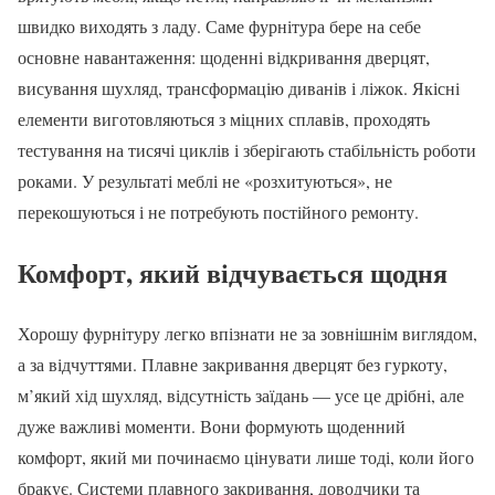
швидко виходять з ладу. Саме фурнітура бере на себе
основне навантаження: щоденні відкривання дверцят,
висування шухляд, трансформацію диванів і ліжок. Якісні
елементи виготовляються з міцних сплавів, проходять
тестування на тисячі циклів і зберігають стабільність роботи
роками. У результаті меблі не «розхитуються», не
перекошуються і не потребують постійного ремонту.
Комфорт, який відчувається щодня
Хорошу фурнітуру легко впізнати не за зовнішнім виглядом,
а за відчуттями. Плавне закривання дверцят без гуркоту,
м’який хід шухляд, відсутність заїдань — усе це дрібні, але
дуже важливі моменти. Вони формують щоденний
комфорт, який ми починаємо цінувати лише тоді, коли його
бракує. Системи плавного закривання, доводчики та