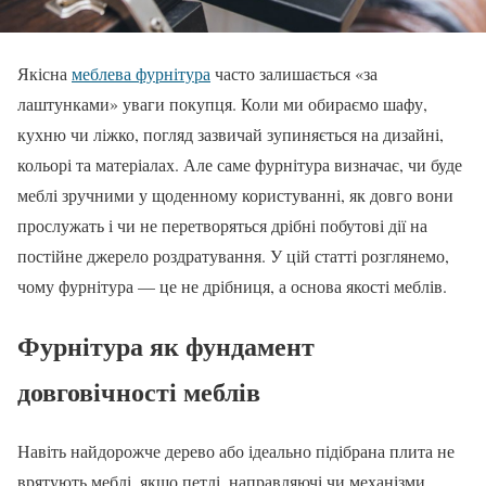
Якісна
меблева фурнітура
часто залишається «за
лаштунками» уваги покупця. Коли ми обираємо шафу,
кухню чи ліжко, погляд зазвичай зупиняється на дизайні,
кольорі та матеріалах. Але саме фурнітура визначає, чи буде
меблі зручними у щоденному користуванні, як довго вони
прослужать і чи не перетворяться дрібні побутові дії на
постійне джерело роздратування. У цій статті розглянемо,
чому фурнітура — це не дрібниця, а основа якості меблів.
Фурнітура як фундамент
довговічності меблів
Навіть найдорожче дерево або ідеально підібрана плита не
врятують меблі, якщо петлі, направляючі чи механізми