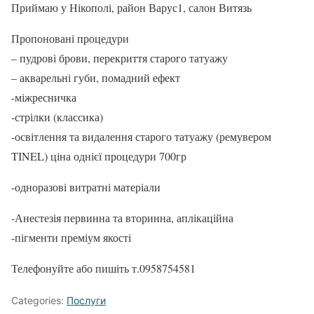
Приймаю у Нікополі, район Варус1, салон Витязь
Пропоновані процедури
– пудрові брови, перекриття старого татуажу
– акварельні губи, помадний ефект
-міжресничка
-стрілки (классика)
-освітлення та видалення старого татуажу (ремувером
TINEL) ціна однієї процедури 700гр
-одноразові витратні матеріали
-Анестезія первинна та вторинна, аплікаційна
-пігменти преміум якості
Телефонуйте або пишіть т.0958754581
Categories:
Послуги