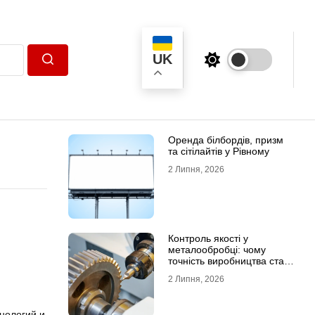
UK
Пошук
Оренда білбордів, призм
та сітілайтів у Рівному
2 Липня, 2026
Контроль якості у
металообробці: чому
точність виробництва стає
головною конкурентною
2 Липня, 2026
перевагою
нологий и