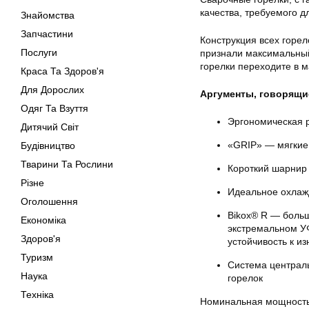
качества, требуемого 
Знайомства
Запчастини
Конструкция всех горе
Послуги
признали максимальный
горелки переходите в 
Краса Та Здоров'я
Для Дорослих
Аргументы, говорящие
Одяг Та Взуття
Эргономическая 
Дитячий Світ
«GRIP» — мягкие 
Будівництво
Тварини Та Рослини
Короткий шарнир
Різне
Идеальное охлажд
Оголошення
Bikox® R — больш
Економіка
экстремальном У
Здоров'я
устойчивость к из
Туризм
Система централ
Наука
горелок
Техніка
Номинальная мощность 