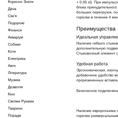
Корисно Знати
+ 0.05 xl). При импуль
блока принудительного
Дача
больших перегрузок, п
Сім'я
горелки в течение 4 мин
Подорожі
Преимущества
Фінанси
Идеальная управляе
Акваріум
Наличие гибкого стыков
Собаки
дополнительную подви
Коти
Стыковочный элемент с
Електрика
Удобная работа
Авто
Эргономическая, изогн
Література
добавочное удобство во
Музика
прорезиненных вставок
Дозвілля
Безопасное подключен
Кіно
Своїми Руками
Тварини
Наличие евророзъема о
Поради
горелки универсальным