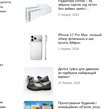
Радіатори оптом – як
ощность
зібрати партію під об’єкт
нь
без зайвих замін і
ения
затримок
5 Червня, 2026
iPhone 17 Pro Max: полный
обзор флагмана и как
купить Айфон
1 Червня, 2026
ет
Дитячі туфлі для дівчинки:
як підібрати найкращий
варіант
25 Травня, 2026
ие
Проєктування будинків і
тами
комерційних об’єктів: роль