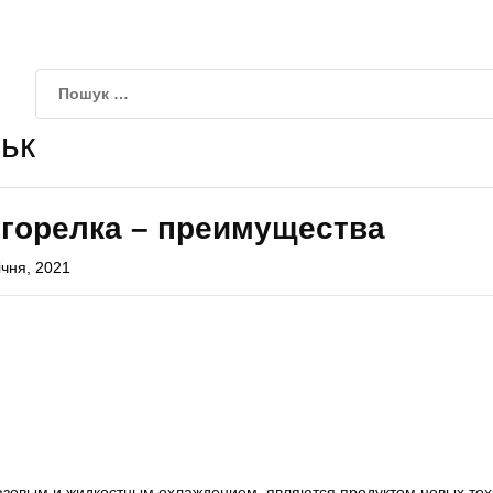
ьк
 горелка – преимущества
ічня, 2021
газовым и жидкостным охлаждением, являются продуктом новых тех