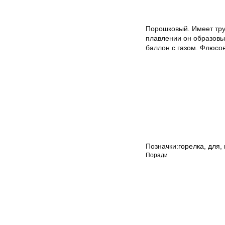
Порошковый. Имеет тру
плавлении он образовы
баллон с газом. Флюсо
Позначки:
горелка
,
для
,
Поради