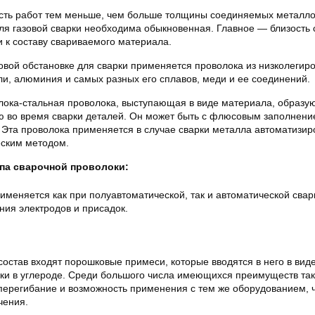
сть работ тем меньше, чем больше толщины соединяемых металло
ля газовой сварки необходима обыкновенная. Главное — близость 
 к составу свариваемого материала.
зовой обстановке для сварки применяется проволока из низколегир
ли, алюминия и самых разных его сплавов, меди и ее соединений.
лока-стальная проволока, выступающая в виде материала, образу
ю во время сварки деталей. Он может быть с флюсовым заполнени
. Эта проволока применяется в случае сварки металла автоматизи
еским методом.
ипа сварочной проволоки:
меняется как при полуавтоматической, так и автоматической свар
ния электродов и присадок.
состав входят порошковые примеси, которые вводятся в него в вид
ки в углероде. Среди большого числа имеющихся преимуществ так
 перегибание и возможность применения с тем же оборудованием, ч
чения.