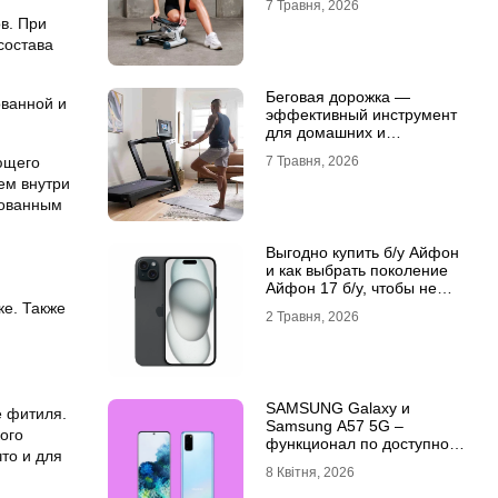
7 Травня, 2026
в. При
состава
Беговая дорожка —
ованной и
эффективный инструмент
для домашних и
профессиональных
ющего
7 Травня, 2026
тренировок
ем внутри
рованным
Выгодно купить б/у Айфон
и как выбрать поколение
Айфон 17 б/у, чтобы не
разочароваться
ке. Также
2 Травня, 2026
SAMSUNG Galaxy и
е фитиля.
Samsung A57 5G –
ого
функционал по доступной
то и для
цене
8 Квітня, 2026