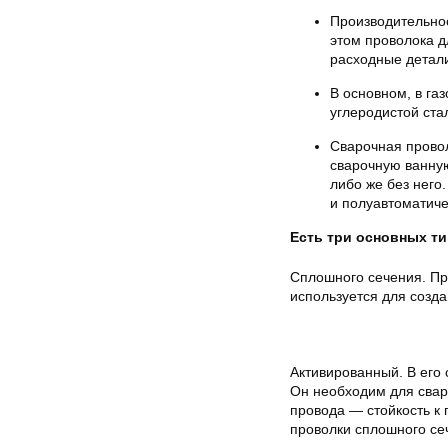
Производительно
этом проволока д
расходные детали
В основном, в га
углеродистой ста
Сварочная прово
сварочную ванну
либо же без него
и полуавтоматич
Есть три основных т
Сплошного сечения. При
используется для созда
Активированный. В его 
Он необходим для свар
провода — стойкость к
проволки сплошного се