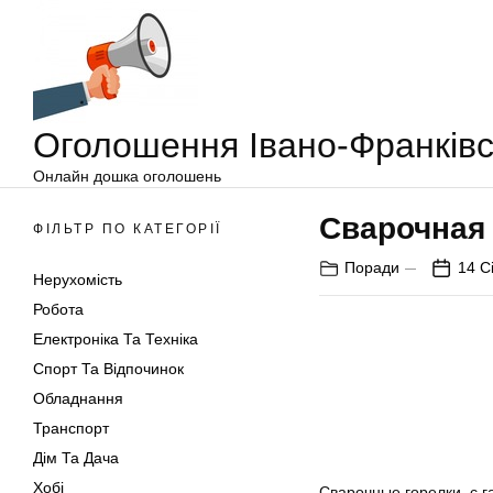
Оголошення
Перейти
Івано-
до
Франківськ
вмісту
Оголошення Івано-Франківс
Онлайн дошка оголошень
Сварочная
ФІЛЬТР ПО КАТЕГОРІЇ
Поради
14 С
Нерухомість
Робота
Електроніка Та Техніка
Спорт Та Відпочинок
Обладнання
Транспорт
Дім Та Дача
Хобі
Сварочные горелки, с 