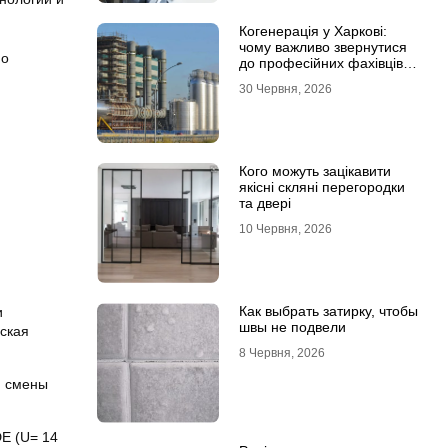
Когенерація у Харкові:
чому важливо звернутися
но
до професійних фахівців з
проєктування та монтажу
30 Червня, 2026
Кого можуть зацікавити
якісні скляні перегородки
та двері
10 Червня, 2026
Как выбрать затирку, чтобы
и
швы не подвели
ская
8 Червня, 2026
и смены
E (U= 14