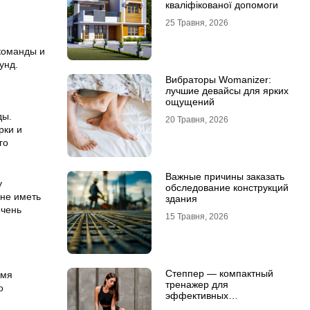
кваліфікованої допомоги
25 Травня, 2026
команды и
унд.
Вибраторы Womanizer:
лучшие девайсы для ярких
ощущений
ды.
20 Травня, 2026
рки и
го
Важные причины заказать
у
обследование конструкций
 не иметь
здания
очень
15 Травня, 2026
Степпер — компактный
емя
тренажер для
о
эффективных
кардионагрузок