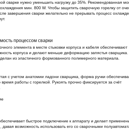
сной сварке нужно уменьшить нагрузку до 35%. Рекомендованная м
 охлаждения мин. 800 W. Чтобы защитить сварочную горелку от оче
осле завершения сварки желательно не прерывать процесс охлажд
ут.
мость процессом сварки
очного элемента в месте стыковки корпуса и кабеля обеспечивают
жность корпуса и делают меньше деформацию запястья сварщика.
делан из эластичного формованного полимерного материала.
утая с учетом анатомии ладони сварщика, форма ручки обеспечива
 время работы с горелкой. Рукоять прочно фиксируется за счёт
.
ие
беспечивает быстрое подключение к аппарату и делает применен
, давая возможность использовать его со сварочными полуавтома