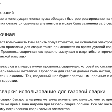
.
пераций
е и конструкция кнопки пуска обещают быстрое реагирование на 
пка считается сменным элементом и может быть заменена за 5 сек
рочная
аст возможность Вам варить полуавтоматом, не используя электро
то проволока для сварки также применяется во время дуговой сва
 Проволока сварочная как правило выступает в виде гибкого горяче
ческой наплавки.
еталлов и сплавов нужен проволока сварочная, который по состав
вариваемым металлом. Проволока для сварки должна быть чистой,
тей и окалины. Так, созданный шов будет пластичным, прочным и 
 коррозии.
сварки: использование для газовой сварки
 сварки быстрота нагрева металла значительно меньше, чем во вр
 то же время зона нагрева при газовой сварке больше. Все это част
рому искривлению свариваемых элементов.