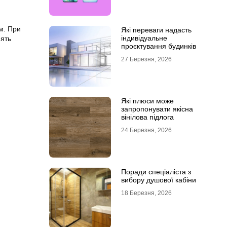
м. При
Які переваги надасть
індивідуальне
нять
проєктування будинків
27 Березня, 2026
Які плюси може
запропонувати якісна
вінілова підлога
24 Березня, 2026
Поради спеціаліста з
вибору душової кабіни
18 Березня, 2026