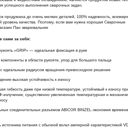
для успешного выполнения сварочных задач.
лок продумана до очень мелких деталей, 100% надежность, всемир
 уровень качества. Поэтому, если вам нужна хорошая Сварочные
магазин Пан зварювальник
 сами за себя:
рукоять «GRIP» — идеальная фиксация в руке
компоненты в области рукояти, упор для большого пальца
 с идеальным радиусом вращения-превосходное решение
ение-высокая устойчивость к износу
ая гибкость даже при низкой температуре, устойчивый к износу пр
Ф-излучении, существенно увеличенная температурная и механиче
носу
ьных соединительных разъемов ABICOR BINZEL-экономия времен
источника питания с обычной вольт-амперной характеристикой VD