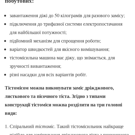
побутових:
завантаження діжі до 50 кілограмів для разового замісу;
підключення до трифазної системи електропостачання
для найбільшої потужності;
підйомний механізм для спрощення роботи;
варіатор швидкостей для якісного вимішування;
тістомісильна машина має діжу, що знімається, для
зручності вивантаження;
різні насадки для всіх варіантів робіт.
Тістомісом можна виконувати заміс дріжджового,
листкового та пісочного тіста. Згідно з типами
конструкції тістоміси можна розділити на три головні
види:
Спіральний
тістоміс
. Такий тістомісильник найкраще
підійде для замішування дріжджового тіста з пшеничного