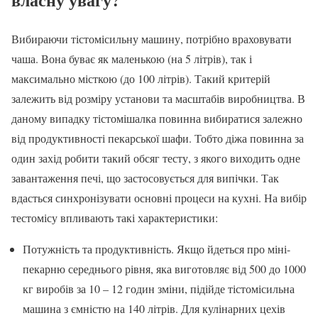
Вибираючи тістомісильну машину, потрібно враховувати
чаша. Вона буває як маленькою (на 5 літрів), так і
максимально місткою (до 100 літрів). Такий критерій
залежить від розміру установи та масштабів виробництва. В
даному випадку тістомішалка повинна вибиратися залежно
від продуктивності пекарської шафи. Тобто діжа повинна за
один захід робити такий обсяг тесту, з якого виходить одне
завантаження печі, що застосовується для випічки. Так
вдасться синхронізувати основні процеси на кухні. На вибір
тестомісу впливають такі характеристики:
Потужність та продуктивність. Якщо йдеться про міні-
пекарню середнього рівня, яка виготовляє від 500 до 1000
кг виробів за 10 – 12 годин зміни, підійде тістомісильна
машина з ємністю на 140 літрів. Для кулінарних цехів