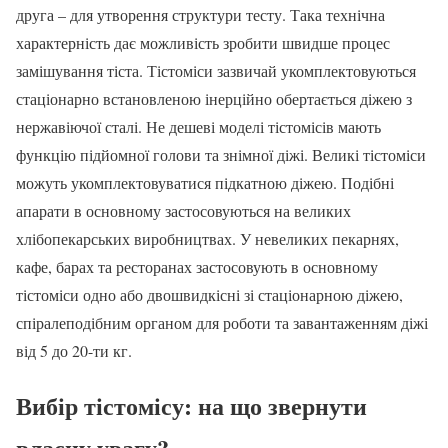
друга – для утворення структури тесту. Така технічна
характерність дає можливість зробити швидше процес
замішування тіста. Тістоміси зазвичай укомплектовуються
стаціонарно встановленою інерційно обертається діжею з
нержавіючої сталі. Не дешеві моделі тістомісів мають
функцію підйомної голови та знімної діжі. Великі тістоміси
можуть укомплектовуватися підкатною діжею. Подібні
апарати в основному застосовуються на великих
хлібопекарських виробництвах. У невеликих пекарнях,
кафе, барах та ресторанах застосовують в основному
тістоміси одно або двошвидкісні зі стаціонарною діжею,
спіралеподібним органом для роботи та завантаженням діжі
від 5 до 20-ти кг.
Вибір тістомісу: на що звернути
власну увагу?