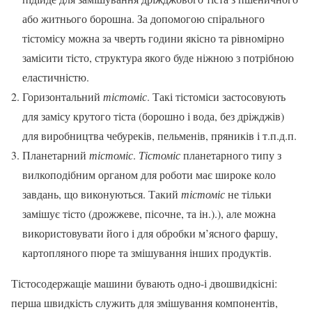
або житнього борошна. За допомогою спірального
тістомісу можна за чверть години якісно та рівномірно
замісити тісто, структура якого буде ніжною з потрібною
еластичністю.
Горизонтальний
тістоміс
. Такі тістоміси застосовують
для замісу крутого тіста (борошно і вода, без дріжджів)
для виробництва чебуреків, пельменів, пряників і т.п.д.п.
Планетарний
тістоміс
.
Тістоміс
планетарного типу з
вилкоподібним органом для роботи має широке коло
завдань, що виконуються. Такий
тістоміс
не тільки
замішує тісто (дрожжеве, пісочне, та ін.).), але можна
використовувати його і для обробки м’ясного фаршу,
картопляного пюре та змішування інших продуктів.
Тістосодержащіе машини бувають одно-і двошвидкісні:
перша швидкість служить для змішування компонентів,