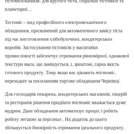
тістомісильників: для крутого тіста, спіральні тістоміси та
планетарні…
Тестоміс – вид професійного електромеханічного
обладнання, призначений для автоматичного замісу тіста
під час виготовлення хлібобулочних, кондитерських
виробів. Застосування тістомісів у масштабах
промисловості забезпечує отримання рівномірної, однакової
текстури маси, що замішується, і, зрештою, гарна якість
готового продукту. Тому якщо вас цікавить
тістоміс
,
переходьте за посиланням торгове обладнання Чернівці.
Для господарів пекарень, кондитерських магазинів, піцерій
та ресторанів рішення придбати
тістоміс
вважається дуже
мудрим. Дане обладнання автоматизує процес і робить
роботу легшою за персонал . На додаток до цього
збільшується ймовірність отримання ідеального продукту,