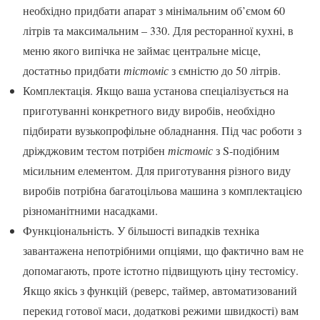
необхідно придбати апарат з мінімальним об’ємом 60
літрів та максимальним – 330. Для ресторанної кухні, в
меню якого випічка не займає центральне місце,
достатньо придбати
тістоміс
з ємністю до 50 літрів.
Комплектація. Якщо ваша установа спеціалізується на
приготуванні конкретного виду виробів, необхідно
підбирати вузькопрофільне обладнання. Під час роботи з
дріжджовим тестом потрібен
тістоміс
з S-подібним
місильним елементом. Для приготування різного виду
виробів потрібна багатоцільова машина з комплектацією
різноманітними насадками.
Функціональність. У більшості випадків техніка
завантажена непотрібними опціями, що фактично вам не
допомагають, проте істотно підвищують ціну тестомісу.
Якщо якісь з функцій (реверс, таймер, автоматизований
перекид готової маси, додаткові режими швидкості) вам