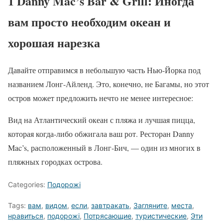
1 Danny Mac’s Bar & Grill: Иногда
вам просто необходим океан и
хорошая нарезка
Давайте отправимся в небольшую часть Нью-Йорка под
названием Лонг-Айленд. Это, конечно, не Багамы, но этот
остров может предложить нечто не менее интересное:
Вид на Атлантический океан с пляжа и лучшая пицца,
которая когда-либо обжигала ваш рот. Ресторан Danny
Mac’s, расположенный в Лонг-Бич, — один из многих в
пляжных городках острова.
Categories:
Подорожі
Tags:
вам
,
видом
,
если
,
завтракать
,
Загляните
,
места
,
нравиться
,
подорожі
,
Потрясающие
,
туристические
,
Эти