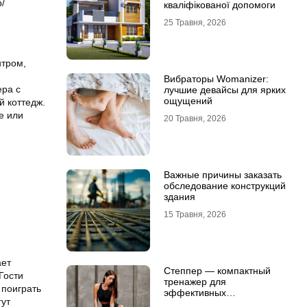
/
кваліфікованої допомоги
25 Травня, 2026
нтром,
Вибраторы Womanizer:
ера с
лучшие девайсы для ярких
ощущений
й коттедж.
е или
20 Травня, 2026
Важные причины заказать
обследование конструкций
здания
15 Травня, 2026
ает
Степпер — компактный
Гости
тренажер для
 поиграть
эффективных
гут
кардионагрузок