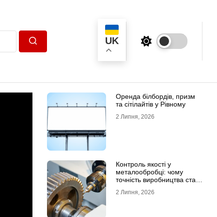
UK
Пошук
Оренда білбордів, призм
та сітілайтів у Рівному
2 Липня, 2026
Контроль якості у
металообробці: чому
точність виробництва стає
головною конкурентною
2 Липня, 2026
перевагою