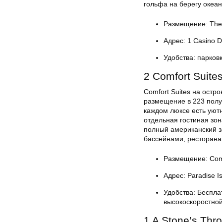
гольфа на берегу океан
Размещение: The R
Адрес: 1 Casino D
Удобства: парковк
2 Comfort Suites
Comfort Suites на ост
размещение в 223 полул
каждом люксе есть уют
отдельная гостиная зон
полный американский з
бассейнами, ресторанам
Размещение: Comfo
Адрес: Paradise I
Удобства: Беспла
высокоскоростной
1 A Stone’s Thr