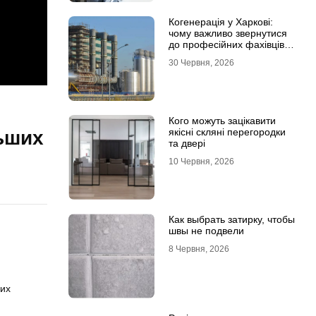
Когенерація у Харкові:
чому важливо звернутися
до професійних фахівців з
проєктування та монтажу
30 Червня, 2026
Кого можуть зацікавити
якісні скляні перегородки
ьших
та двері
10 Червня, 2026
Как выбрать затирку, чтобы
швы не подвели
8 Червня, 2026
гих