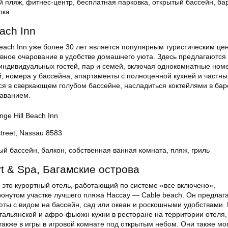
й пляж, фитнес-центр, бесплатная парковка, открытый бассейн, бар
рка
each Inn
Beach Inn уже более 30 лет является популярным туристическим це
овное очарование в удобстве домашнего уюта. Здесь предлагаются
индивидуальных гостей, пар и семей, включая однокомнатные ном
, номера у бассейна, апартаменты с полноценной кухней и частны
ься в сверкающем голубом бассейне, насладиться коктейлями в бар
аванием.
ge Hill Beach Inn
treet, Nassau 8583
ый бассейн, балкон, собственная ванная комната, пляж, гриль
rt & Spa, Багамские острова
 это курортный отель, работающий по системе «все включено»,
онутом участке лучшего пляжа Нассау — Cable beach. Он предлаг
юты с видом на бассейн, сад или океан и роскошными удобствами. 
тальянской и афро-фьюжн кухни в ресторане на территории отеля,
 также в игры в игровой комнате под открытым небом. Они также мо