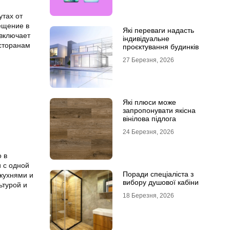
утах от
ещение в
Які переваги надасть
 включает
індивідуальне
есторанам
проєктування будинків
27 Березня, 2026
Які плюси може
запропонувати якісна
вінілова підлога
24 Березня, 2026
 в
 с одной
Поради спеціаліста з
кухнями и
вибору душової кабіни
ьтурой и
18 Березня, 2026