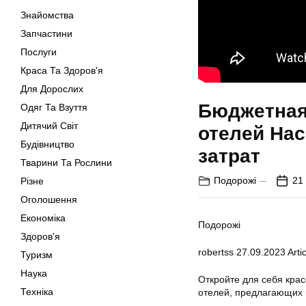
Знайомства
Запчастини
Послуги
Краса Та Здоров'я
Для Дорослих
Бюджетная 
Одяг Та Взуття
Дитячий Світ
отелей Нас
Будівництво
затрат
Тварини Та Рослини
Подорожі
21
Різне
Оголошення
Економіка
Подорожі
Здоров'я
robertss
27.09.2023
Artic
Туризм
Наука
Откройте для себя крас
Техніка
отелей, предлагающих 