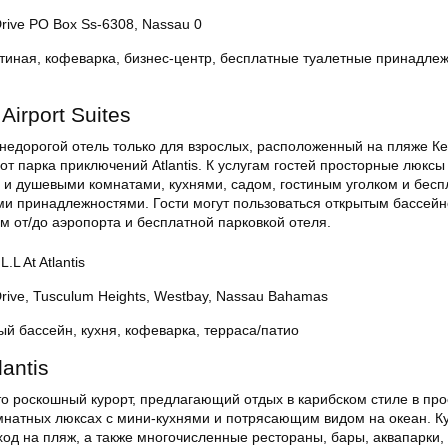
Drive PO Box Ss-6308, Nassau 0
стиная, кофеварка, бизнес-центр, бесплатные туалетные принадлеж
 Airport Suites
то недорогой отель только для взрослых, расположенный на пляже Ке
от парка приключений Atlantis. К услугам гостей просторные люксы
и душевыми комнатами, кухнями, садом, гостиным уголком и бес
ми принадлежностями. Гости могут пользоваться открытым бассейн
 от/до аэропорта и бесплатной парковкой отеля.
L At Atlantis
Drive, Tusculum Heights, Westbay, Nassau Bahamas
ый бассейн, кухня, кофеварка, терраса/патио
lantis
 это роскошный курорт, предлагающий отдых в карибском стиле в пр
омнатных люксах с мини-кухнями и потрясающим видом на океан. К
од на пляж, а также многочисленные рестораны, бары, аквапарки,