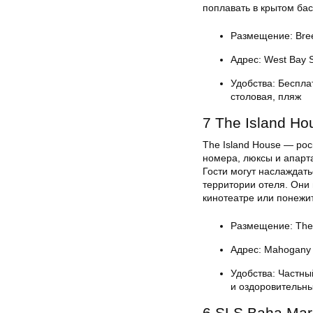
поплавать в крытом бас
Размещение: Bree
Адрес: West Bay S
Удобства: Беспла
столовая, пляж
7 The Island Ho
The Island House — ро
номера, люксы и апарта
Гости могут наслаждат
территории отеля. Они 
кинотеатре или понежит
Размещение: The 
Адрес: Mahogany 
Удобства: Частны
и оздоровительн
6 SLS Baha Mar