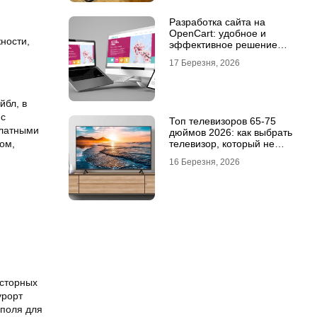
Разработка сайта на
OpenCart: удобное и
ности,
эффективное решение
для онлайн-бизнеса
17 Березня, 2026
йбл, в
 с
Топ телевизоров 65-75
платными
дюймов 2026: как выбрать
телевизор, который не
ом,
разочарует
16 Березня, 2026
осторных
урорт
 поля для