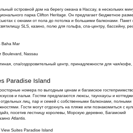
льный островной дом на берегу океана в Нассау, в нескольких мин
ионального парка Clifton Heritage. Он предлагает бюджетное разм
сьютах с окнами от пола до потолка и большими балконами. Пакет
святилищу SLS, казино, полю для гольфа, спа-центру, бассейну, р
 Baha Mar
r Boulevard, Nassau
стиная, спа/оздоровительный центр, принадлежности для чая/кофе,
es Paradise Island
 просторные номера по выгодным ценам и багамское гостеприимство
скусов и пальм. Гостям предлагаются люксы, таунхаусы и коттеджи
 отдельных лиц, пар и семей с собственными балконами, полными 
остями. Гости могут отдохнуть на пляже или познакомиться с кул
дайз, посетив лестницу королевы, Морскую деревню, Багамский
зино Atlantis.
iew Suites Paradise Island