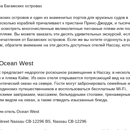
на Багамских островах
ских островов и один из знаменитых портов для круизных судов в
есколько кораблей причаливают к пристани Принс-Джордж, и тысяч
 осмотреть многочисленные великолепные песчаные пляжи или по
пляже. Вы можете заказать эти десять удивительных экскурсий, есл
ечатления от Багамских островов. Если же вы хотите отдохнуть в р
 обратите внимание на эти десять доступных отелей Нассау, кот
 Ocean West
t предлагает недорогое роскошное размещение в Нассау, в нескол
 и пляжа Кэйвс. Из окон отеля открывается потрясающий вид на о
нтический океан на севере. Гости могут забронировать семейные 
одиноких путешественников и воспользоваться бесплатным Wi-Fi,
мскими завтраками, массажем, бильярдными столами, тренажерны
м видом на океан, а также отведать изысканные блюда.
ик-отель Ocean West
Street Nassau CB-12296 BS, Nassau CB-12296