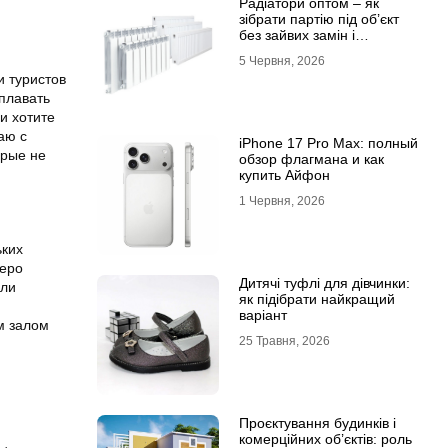
Радіатори оптом – як
зібрати партію під об’єкт
без зайвих замін і
затримок
5 Червня, 2026
и туристов
плавать
и хотите
аю с
iPhone 17 Pro Max: полный
орые не
обзор флагмана и как
купить Айфон
1 Червня, 2026
ьких
зеро
Дитячі туфлі для дівчинки:
или
як підібрати найкращий
варіант
м залом
25 Травня, 2026
Проєктування будинків і
комерційних об’єктів: роль