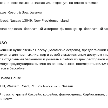
сейне, покататься на каяках или отдохнуть на пляже в гамаке.
zes Resort & Spa, Багамы
treet, Nassau 13049, New Providence Island
тная парковка, бесплатный интернет, фитнес-центр, бесплатный за
use
скошный бутик-отель в Нассау (Багамские острова), предлагающий
менты для частных лиц, пар и семей с эксклюзивным доступом к п
ься отдельными балконами и ужинать в любом из трех ресторанов н
могут продегустировать вино на винном рынке, посмотреть фильм 
ься в бассейне.
Island House
Hill, Western Road, PO Box N-7776-78, Nassau
й пляж, открытый бассейн, кофейня, фитнес-центр, бар/гостиная, 
ый центр