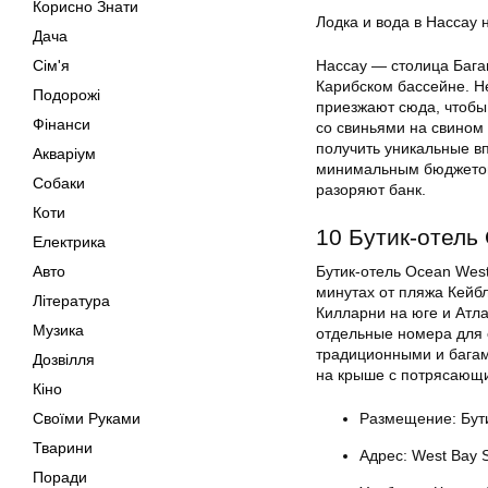
Корисно Знати
Лодка и вода в Нассау 
Дача
Сім'я
Нассау — столица Багам
Карибском бассейне. Н
Подорожі
приезжают сюда, чтобы
Фінанси
со свиньями на свином 
получить уникальные вп
Акваріум
минимальным бюджетом,
Собаки
разоряют банк.
Коти
10 Бутик-отель
Електрика
Авто
Бутик-отель Ocean Wes
минутах от пляжа Кейбл
Література
Килларни на юге и Атла
Музика
отдельные номера для 
традиционными и бага
Дозвілля
на крыше с потрясающи
Кіно
Своїми Руками
Размещение: Бут
Тварини
Адрес: West Bay 
Поради