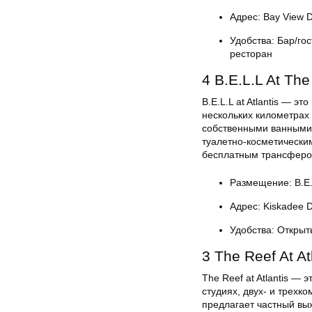
Адрес: Bay View 
Удобства: Бар/го
ресторан
4 B.E.L.L At The
B.E.L.L at Atlantis — э
нескольких километрах 
собственными ванными 
туалетно-косметически
бесплатным трансфером
Размещение: B.E.L.
Адрес: Kiskadee 
Удобства: Открыт
3 The Reef At At
The Reef at Atlantis —
студиях, двух- и трехк
предлагает частный вых