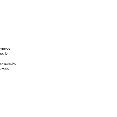
тупное
на. В
ландшафт,
рком,