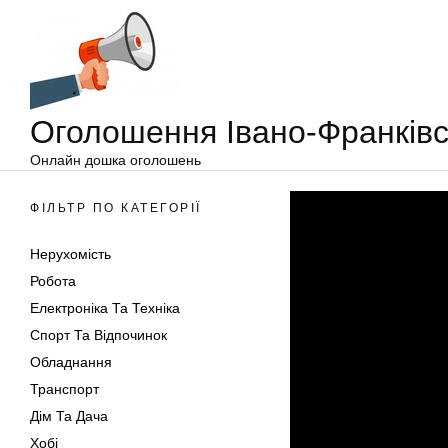
Оголошення
Перейти
Івано-
до
Франківськ
вмісту
Оголошення Івано-Франківс
Онлайн дошка оголошень
ФІЛЬТР ПО КАТЕГОРІЇ
Нерухомість
Робота
Електроніка Та Техніка
Спорт Та Відпочинок
Обладнання
Транспорт
Дім Та Дача
Хобі