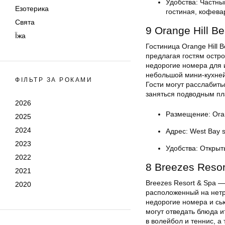
Удобства: Частны
Езотерика
гостиная, кофева
Свята
9 Orange Hill B
Їжа
Гостиница Orange Hill 
предлагая гостям остр
недорогие номера для 
небольшой мини-кухней
ФІЛЬТР ЗА РОКАМИ
Гости могут расслабит
заняться подводным пл
2026
Размещение: Oran
2025
2024
Адрес: West Bay s
2023
Удобства: Открыт
2022
8 Breezes Reso
2021
Breezes Resort & Spa —
2020
расположенный на нетр
недорогие номера и сь
могут отведать блюда и
в волейбол и теннис, а