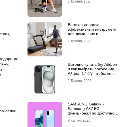
7 Травня, 2026
Беговая дорожка —
эффективный инструмент
для домашних и
втрак,
профессиональных
7 Травня, 2026
тренировок
 недорогие
ляжу.
Выгодно купить б/у Айфон
и как выбрать поколение
а
Айфон 17 б/у, чтобы не
в
разочароваться
2 Травня, 2026
SAMSUNG Galaxy и
Samsung A57 5G –
спа-салон
функционал по доступной
цене
8 Квітня, 2026