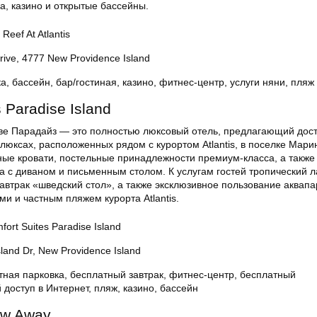
а, казино и открытые бассейны.
eef At Atlantis
rive, 4777 New Providence Island
а, бассейн, бар/гостиная, казино, фитнес-центр, услуги няни, пляж
 Paradise Island
рове Парадайз — это полностью люксовый отель, предлагающий дос
юксах, расположенных рядом с курортом Atlantis, в поселке Мари
ные кровати, постельные принадлежности премиум-класса, а также
а с диваном и письменным столом. К услугам гостей тропический 
автрак «шведский стол», а также эксклюзивное пользование аквапа
и и частным пляжем курорта Atlantis.
rt Suites Paradise Island
sland Dr, New Providence Island
тная парковка, бесплатный завтрак, фитнес-центр, бесплатный
 доступ в Интернет, пляж, казино, бассейн
ow Away