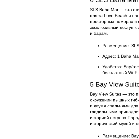
SLS Baha Mar — это сти
пляжа Love Beach и нац
просторных номерах и 
эксклюзивный доступ к 
и барам.
Размещение: SLS
Адрес: 1 Baha Ma
Удобства: Бар/го
бесплатный Wi-Fi
5 Bay View Suit
Bay View Suites — это
окружении пышных гиби
и двумя спальнями для
гладильными принадлежн
историей острова Пара
исторический музей и ка
Размещение: Bay V