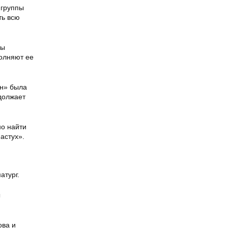
 группы
ть всю
пы
полняют ее
он» была
должает
но найти
астух».
атург.
ы
ова и