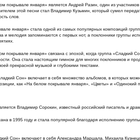
ом покрывале января» является Андрей Разин, один из участников
ителем этой песни стал Владимир Кузьмин, который сумел переда
сть слов.
вале января» стала одной из самых популярных композиций груп
ва и мелодия запоминаются с первых нот, а поклонники группы ис
иятиях.
ом покрывале января» связана с эпохой, когда группа «Сладкий С
ности. Она стала настоящим гимном для многих поклонников и про
воей прекрасной музыкой и глубокими текстами.
ладкий Сон» включает в себя множество альбомов, в которых мож
озиции, как «На белом покрывале января», «Цветы» и «Одинокий п
вляется Владимир Сорокин, известный российский писатель и драм
ана в 1995 году и стала популярной благодаря исполнению групп
дкий Сон» включают в себя Александра Маршала, Михаила Кузнец