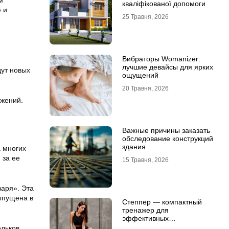
м
кваліфікованої допомоги
 и
25 Травня, 2026
Вибраторы Womanizer:
лучшие девайсы для ярких
дут новых
ощущений
20 Травня, 2026
ижений.
Важные причины заказать
обследование конструкций
здания
 многих
 за ее
15 Травня, 2026
аря». Эта
ыпущена в
Степпер — компактный
тренажер для
эффективных
кардионагрузок
льков,