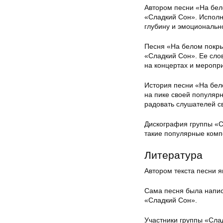
Автором песни «На бел
«Сладкий Сон». Исполн
глубину и эмоционально
Песня «На белом покры
«Сладкий Сон». Ее сло
на концертах и меропр
История песни «На бел
на пике своей популяр
радовать слушателей с
Дискография группы «С
такие популярные комп
Литература
Автором текста песни я
Сама песня была напис
«Сладкий Сон».
Участники группы «Сла