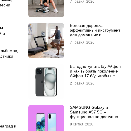
7 Травня, 2026
песни
.
Беговая дорожка —
пы
эффективный инструмент
й и
для домашних и
профессиональных
7 Травня, 2026
тренировок
альбомов,
астники
Выгодно купить б/у Айфон
и как выбрать поколение
Айфон 17 б/у, чтобы не
разочароваться
2 Травня, 2026
SAMSUNG Galaxy и
Samsung A57 5G –
функционал по доступной
цене
8 Квітня, 2026
наград и