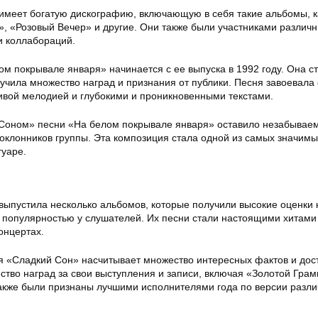
имеет богатую дискографию, включающую в себя такие альбомы, к
», «Розовый Вечер» и другие. Они также были участниками различ
и коллабораций.
м покрывале января» начинается с ее выпуска в 1992 году. Она с
учила множество наград и признания от публики. Песня завоевала
ивой мелодией и глубокими и проникновенными текстами.
Соном» песни «На белом покрывале января» оставило незабывае
поклонников группы. Эта композиция стала одной из самых значимы
туаре.
выпустила несколько альбомов, которые получили высокие оценки 
 популярностью у слушателей. Их песни стали настоящими хитами 
концертах.
 «Сладкий Сон» насчитывает множество интересных фактов и дос
ство наград за свои выступления и записи, включая «Золотой Гра
акже были признаны лучшими исполнителями года по версии разл