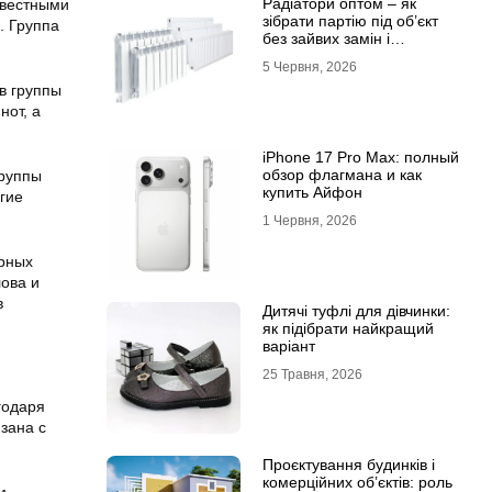
Радіатори оптом – як
звестными
зібрати партію під об’єкт
. Группа
без зайвих замін і
затримок
5 Червня, 2026
в группы
нот, а
iPhone 17 Pro Max: полный
обзор флагмана и как
группы
купить Айфон
гие
1 Червня, 2026
рных
ова и
в
Дитячі туфлі для дівчинки:
як підібрати найкращий
варіант
25 Травня, 2026
годаря
зана с
Проєктування будинків і
комерційних об’єктів: роль