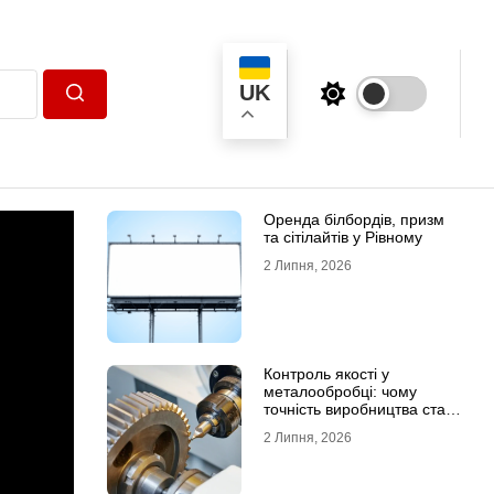
UK
Пошук
Оренда білбордів, призм
та сітілайтів у Рівному
2 Липня, 2026
Контроль якості у
металообробці: чому
точність виробництва стає
головною конкурентною
2 Липня, 2026
перевагою