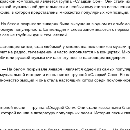
красной композиции является группа «Сладкий Сон». Они стали и
тливой музыкальной деятельности и необычному стилю исполнения
афию, в которой представлены множество популярных композиций.
На белом покрывале января» была выпущена в одном из альбомо
ромную популярность. Ее мелодия и слова запоминаются с первых 
в самые глубины души слушателей.
настоящим хитом, став любимой у множества поклонников музыки 
чит на радио, телевидении и часто исполняется на концертах. Мно
юбители русской музыки считают эту песню настоящим шедевром.
 — На белом покрывале января» является одной из самых популя
 музыкальной истории и исполняется группой «Сладкий Сон». Ее сл
ножество эмоций и она стала настоящим хитом среди поклоннико
лярной песни — группа «Сладкий Сон». Они стали известными бла
 которой вошли в литературу популярных песен. История песни свя