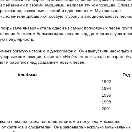
 пейзажами и своими эмоциями, написал эту композицию. Слова 
ереживания, связанные с зимой и одиночеством. Музыкальное
 исполнителя добавляют особую глубину и эмоциональность песне
покрывале января» стала одной из самых популярных песен груп
олнение Алексеем Бельковым завоевало сердца многих слушателе
ую популярность.
имеет богатую историю и дискографию. Они выпустили несколько 
улярные композиции, такие как «На белом покрывале января». Уч
ают и работают над созданием новых песен.
Альбомы
Год
1992
1994
1996
1998
2001
вале января» стала настоящим хитом и получила множество
 от критиков и слушателей. Она завоевала несколько музыкальных 