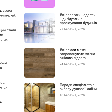
ь своих
Які переваги надасть
олнителей,
індивідуальне
проєктування будинків
27 Березня, 2026
ции стали
ле
ногих
Які плюси може
запропонувати якісна
вінілова підлога
орые
24 Березня, 2026
во
ов.
Поради спеціаліста з
яется
вибору душової кабіни
18 Березня, 2026
пы