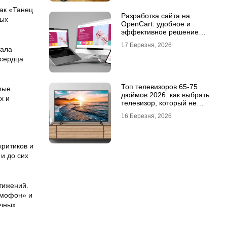
ак «Танец
Разработка сайта на
ных
OpenCart: удобное и
эффективное решение
для онлайн-бизнеса
17 Березня, 2026
тала
 сердца
Топ телевизоров 65-75
мые
дюймов 2026: как выбрать
х и
телевизор, который не
разочарует
16 Березня, 2026
критиков и
и до сих
тижений.
ммофон» и
ичных