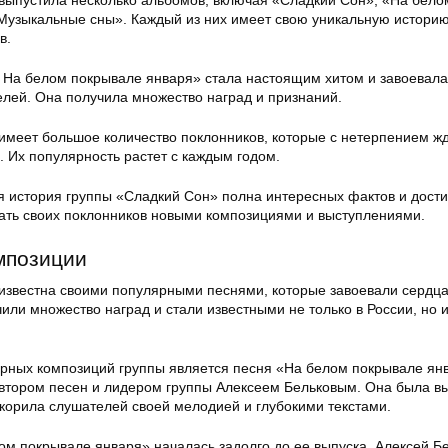
выпустила несколько альбомов, включая «Сладкий Сон», «На бело
Музыкальные сны». Каждый из них имеет свою уникальную историю
в.
На белом покрывале января» стала настоящим хитом и завоевала
елей. Она получила множество наград и признаний.
имеет большое количество поклонников, которые с нетерпением ж
 Их популярность растет с каждым годом.
 история группы «Сладкий Сон» полна интересных фактов и дост
ть своих поклонников новыми композициями и выступлениями.
мпозиции
известна своими популярными песнями, которые завоевали сердца
или множество наград и стали известными не только в России, но и
рных композиций группы является песня «На белом покрывале янв
втором песен и лидером группы Алексеем Бельковым. Она была в
окорила слушателей своей мелодией и глубокими текстами.
ом покрывале января» началась задолго до ее выпуска. Алексей Бе