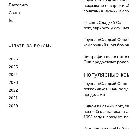
Группа «Сладкий Сон» 
Езотерика
покрывале января» и «
сочетание музыки и сло
Свята
Їжа
Песня «Сладкий Сон — 
популярность у слушат
Группа «Сладкий Сон» 
композиций и альбомов.
ФІЛЬТР ЗА РОКАМИ
Биография исполнителя
2026
Они продолжают радова
2025
Популярные ко
2024
2023
Группа «Сладкий Сон» 
поклонников. Они получ
2022
пределами.
2021
2020
Одной из самых популя
песня была написана а
1993 году и сразу же п
История песни «На бел