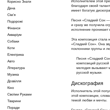
Исполнителем этой пре
Корисно Знати
благодаря своей талан
Дача
имеет богатую дискогр
Сім'я
Песня «Сладкий Сон — 
Подорожі
и сразу же получила ог
Фінанси
исполнение проникает 
Акваріум
Эта композиция стала 
Собаки
«Сладкий Сон». Она зву
Коти
поклонники группы и л
Електрика
Песня «Сладкий Сон
Авто
композиций русской
Література
мелодия вызывают м
русской музыки.
Музика
Дозвілля
Дискография
Кіно
Исполнитель этой попу
Своїми Руками
этой композиции, слова
темой любви и мечты.
Тварини
Поради