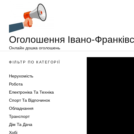
Оголошення
Перейти
Івано-
до
Франківськ
вмісту
Оголошення Івано-Франківс
Онлайн дошка оголошень
ФІЛЬТР ПО КАТЕГОРІЇ
Нерухомість
Робота
Електроніка Та Техніка
Спорт Та Відпочинок
Обладнання
Транспорт
Дім Та Дача
Хобі