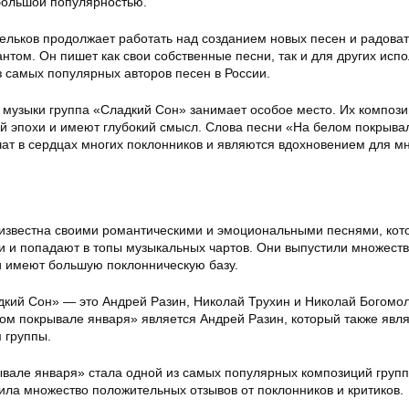
 большой популярностью.
ельков продолжает работать над созданием новых песен и радоват
нтом. Он пишет как свои собственные песни, так и для других исп
з самых популярных авторов песен в России.
и музыки группа «Сладкий Сон» занимает особое место. Их компози
 эпохи и имеют глубокий смысл. Слова песни «На белом покрыва
чат в сердцах многих поклонников и являются вдохновением для м
известна своими романтическими и эмоциональными песнями, кот
ми и попадают в топы музыкальных чартов. Они выпустили множест
 имеют большую поклонническую базу.
дкий Сон» — это Андрей Разин, Николай Трухин и Николай Богомол
ом покрывале января» является Андрей Разин, который также явл
 группы.
вале января» стала одной из самых популярных композиций груп
ила множество положительных отзывов от поклонников и критиков.