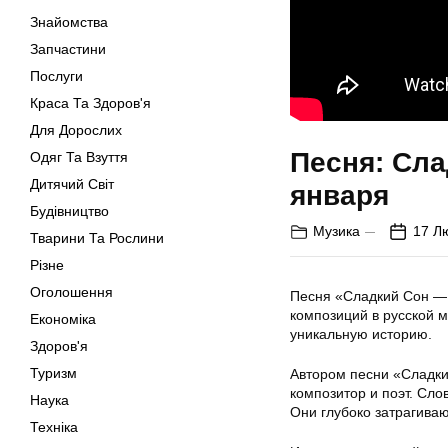
Знайомства
Запчастини
Послуги
Краса Та Здоров'я
Для Дорослих
Песня: Сла
Одяг Та Взуття
Дитячий Світ
января
Будівництво
Музика
17 Л
Тварини Та Рослини
Різне
Оголошення
Песня «Сладкий Сон — 
композиций в русской 
Економіка
уникальную историю.
Здоров'я
Туризм
Автором песни «Сладки
композитор и поэт. Сл
Наука
Они глубоко затрагива
Техніка