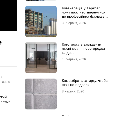
Когенерація у Харкові:
чому важливо звернутися
до професійних фахівців з
проєктування та монтажу
30 Червня, 2026
е
Кого можуть зацікавити
якісні скляні перегородки
та двері
10 Червня, 2026
ых
Как выбрать затирку, чтобы
т свою
швы не подвели
8 Червня, 2026
ский
ностью.