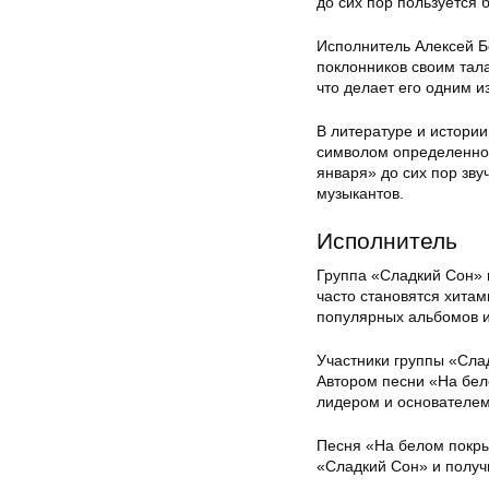
до сих пор пользуется
Исполнитель Алексей Б
поклонников своим тала
что делает его одним и
В литературе и истори
символом определенной
января» до сих пор зву
музыкантов.
Исполнитель
Группа «Сладкий Сон» 
часто становятся хита
популярных альбомов и
Участники группы «Сла
Автором песни «На бел
лидером и основателем
Песня «На белом покры
«Сладкий Сон» и получ