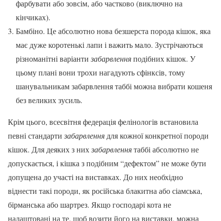
фарбувати або зовсім, або частково (виключно на
кінчиках).
Бамбіно. Це абсолютно нова безшерста порода кішок, яка
має дуже коротенькі лапи і важить мало. Зустрічаються
різноманітні варіанти
забарвлення
подібних кішок. У
цьому плані вони трохи нагадують сфінксів, тому
шанувальникам забарвлення таббі можна вибрати кошеня
без великих зусиль.
Крім цього, всесвітня федерація фелінологів встановила
певні стандарти
забарвлення
для кожної конкретної породи
кішок. Для деяких з них
забарвлення
таббі абсолютно не
допускається, і кішка з подібним “дефектом” не може бути
допущена до участі на виставках. До них необхідно
віднести такі породи, як російська блакитна або сіамська,
бірманська або шартрез. Якщо господарі кота не
налаштовані на те, щоб возити його на виставки, можна