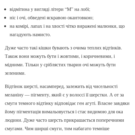
відмітина у вигляді літери “М” на лобі;
ніс і очі, обведені яскравою окантовкою;
на комірі, лапах і на хвості чітко виражені малюнки, що
нагадують намисто.
Дуже часто такі кішки бувають з очима теплих відтінків.
Також вони можуть бути і жовтими, і коричневими, і
мідними. Тільки у сріблястих тварин очі можуть бути
зеленими.
Відтінок шерсті, насамперед, залежить від чисельності
меланіну — пігменту, який є у волоссі її шерстки. А от за
смуги темного відтінку відповідає ген агуті. Власне завдяки
йому пігментація вимальовується і стає видимою для ока
людини. Дуже часто шерсть прикрашається поперечними
смугами. Чим ширші смуги, тим набагато темніше