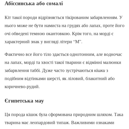
Абіссинська або сомалі
Кіт такої породи відрізняється тікірованим забарвленням. У
нього може не бути намиста на грудях або лапах, проте його
очі обведені темною окантовкою. Крім того, на морді є
характерний знак у вигляді літери “М”.
Фактично все його тіло здається однотонним, але водночас
на лапах, морді та хвості такої тварини є відмінні малюнки
забарвлення таббі. Дуже часто зустрічаються
кішки
з
подібним відтінками шерсті, як ліловий, блакитний або
коричнево-рудий.
Єгипетська мау
Ця порода кішок була сформована природним шляхом. Така
тварина має леопардовий типаж. Важливими ознаками