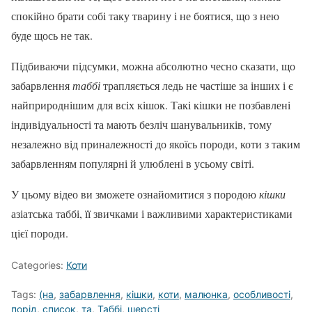
спокійно брати собі таку тварину і не боятися, що з нею
буде щось не так.
Підбиваючи підсумки, можна абсолютно чесно сказати, що
забарвлення
таббі
трапляється ледь не частіше за інших і є
найприроднішим для всіх кішок. Такі кішки не позбавлені
індивідуальності та мають безліч шанувальників, тому
незалежно від приналежності до якоїсь породи, коти з таким
забарвленням популярні й улюблені в усьому світі.
У цьому відео ви зможете ознайомитися з породою
кішки
азіатська таббі, її звичками і важливими характеристиками
цієї породи.
Categories:
Коти
Tags:
(на
,
забарвлення
,
кішки
,
коти
,
малюнка
,
особливості
,
порід
,
список
,
та
,
Таббі
,
шерсті