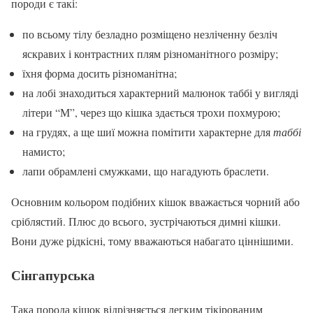
породи є такі:
по всьому тілу безладно розміщено незліченну безліч
яскравих і контрастних плям різноманітного розміру;
їхня форма досить різноманітна;
на лобі знаходиться характерний малюнок таббі у вигляді
літери “М”, через що кішка здається трохи похмурою;
на грудях, а ще шиї можна помітити характерне для
таббі
намисто;
лапи обрамлені смужками, що нагадують браслети.
Основним кольором подібних кішок вважається чорний або
сріблястий. Плюс до всього, зустрічаються димні кішки.
Вони дуже рідкісні, тому вважаються набагато ціннішими.
Сінгапурська
Така порода кішок відрізняється легким тікірованим