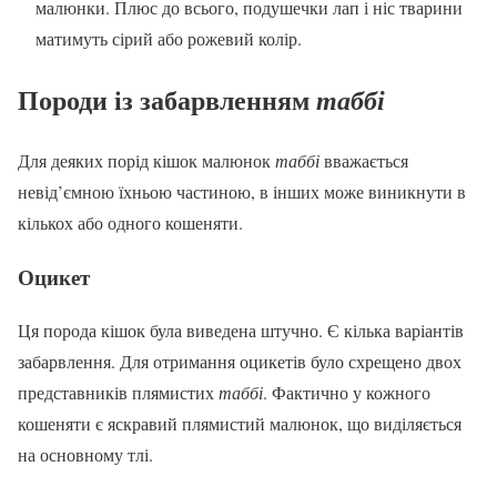
малюнки. Плюс до всього, подушечки лап і ніс тварини
матимуть сірий або рожевий колір.
Породи із забарвленням
таббі
Для деяких порід кішок малюнок
таббі
вважається
невід’ємною їхньою частиною, в інших може виникнути в
кількох або одного кошеняти.
Оцикет
Ця порода кішок була виведена штучно. Є кілька варіантів
забарвлення. Для отримання оцикетів було схрещено двох
представників плямистих
таббі
. Фактично у кожного
кошеняти є яскравий плямистий малюнок, що виділяється
на основному тлі.