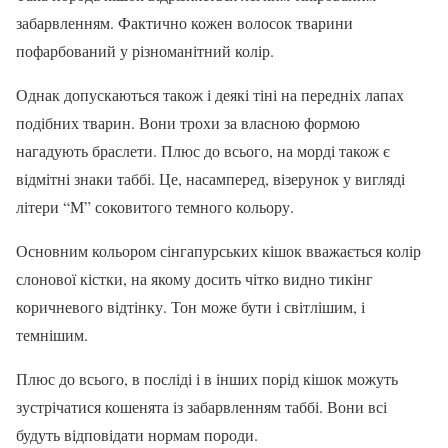
забарвленням. Фактично кожен волосок тварини
пофарбований у різноманітний колір.
Однак допускаються також і деякі тіні на передніх лапах
подібних тварин. Вони трохи за власною формою
нагадують браслети. Плюс до всього, на морді також є
відмітні знаки таббі. Це, насамперед, візерунок у вигляді
літери “М” соковитого темного кольору.
Основним кольором сінгапурських кішок вважається колір
слонової кістки, на якому досить чітко видно тикінг
коричневого відтінку. Тон може бути і світлішим, і
темнішим.
Плюс до всього, в посліді і в інших порід кішок можуть
зустрічатися кошенята із забарвленням таббі. Вони всі
будуть відповідати нормам породи.