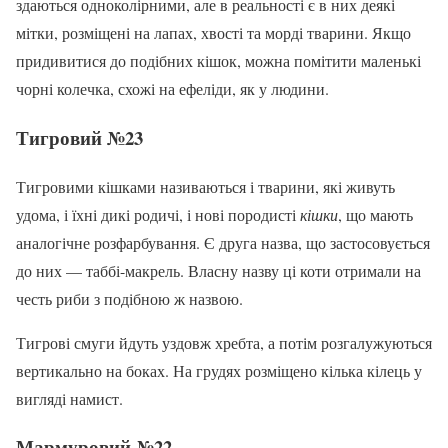
здаються одноколірними, але в реальності є в них деякі
мітки, розміщені на лапах, хвості та морді тварини. Якщо
придивитися до подібних кішок, можна помітити маленькі
чорні колечка, схожі на ефеліди, як у людини.
Тигровий №23
Тигровими кішками називаються і тварини, які живуть
удома, і їхні дикі родичі, і нові породисті
кішки
, що мають
аналогічне розфарбування. Є друга назва, що застосовується
до них — таббі-макрель. Власну назву ці коти отримали на
честь риби з подібною ж назвою.
Тигрові смуги йдуть уздовж хребта, а потім розгалужуються
вертикально на боках. На грудях розміщено кілька кілець у
вигляді намист.
Мармуровий №22