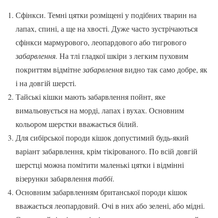
Сфінкси. Темні цятки розміщені у подібних тварин на
лапах, спині, а ще на хвості. Дуже часто зустрічаються
сфінкси мармурового, леопардового або тигрового
забарвлення
. На тлі гладкої шкіри з легким пуховим
покриттям відмітне
забарвлення
видно так само добре, як
і на довгій шерсті.
Тайські кішки мають забарвлення пойнт, яке
вимальовується на морді, лапах і вухах. Основним
кольором шерстки вважається білий.
Для сибірської породи кішок допустимий будь-який
варіант забарвлення, крім тікірованого. По всій довгій
шерстці можна помітити маленькі цятки і відмінні
візерунки забарвлення
таббі
.
Основним забарвленням британської породи кішок
вважається леопардовий. Очі в них або зелені, або мідні.