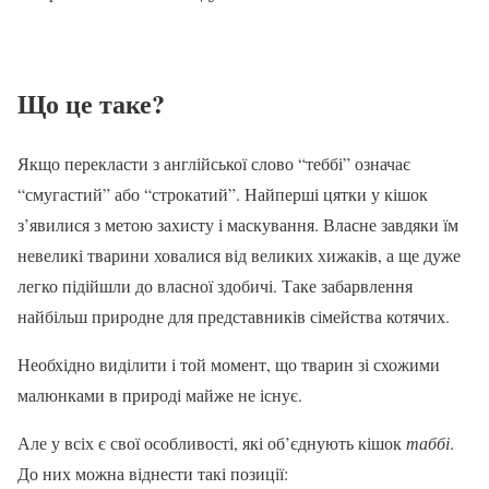
Що це таке?
Якщо перекласти з англійської слово “теббі” означає
“смугастий” або “строкатий”. Найперші цятки у кішок
з’явилися з метою захисту і маскування. Власне завдяки їм
невеликі тварини ховалися від великих хижаків, а ще дуже
легко підійшли до власної здобичі. Таке забарвлення
найбільш природне для представників сімейства котячих.
Необхідно виділити і той момент, що тварин зі схожими
малюнками в природі майже не існує.
Але у всіх є свої особливості, які об’єднують кішок
таббі
.
До них можна віднести такі позиції: