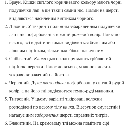
Браун. Кішки світлого коричневого кольору мають чорні
подушечки лап, а ще такий самий ніс. Плями на шерсті
виділяються насиченим відтінком чорного.
Ліловий. У тварин з подібним забарвленням подушечки
лап і ніс пофарбовані в ніжний рожевий колір. Плюс до
всього, всі відмітини також виділяються бежевим або
ліловим відтінком, тільки вже більш насиченим.
Сріблястий.
Кішки
цього кольору мають сріблястий
відтінок шерстки. Плюс до всього, малюнок досить
яскраво виражений на його тлі.
Червоний. Дуже часто
кішки
пофарбовані у світлий рудий
колір, а на його тлі виділяються темно-руді малюнки.
Тигровий. У цьому варіанті тікіровані волоски
розподілені по всьому тілу
кішки
. Візерунок смугастий і
нагадує цим
забарвлення
шерсті справжніх тигрів.
Блакитний. На кремовому тлі можна помітити сірі