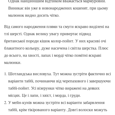
Однак найціннішим відтінком вважається мармуровий.
Виникає він уже в новонароджених кошенят, при цьому
малюнок видно досить чітко.
Від самого народження плями та смуги яскраво виділені на
тлі шерсті. Однак велику увагу привертає підвид
британської породи кішок колор-пойнт. У них красиві очі
блакитного кольору, дуже насичена і світла шерстка. Плюс
до всього, на хвості, лапах і морді чітко помітні яскраві
малюнки.
Шотландська висловуха. Тут можна зустріти фактично всі
варіанти таббі, починаючи від черепахового і завершуючи
таббі-пойнт. Усі візерунки чітко виражені на деяких
місцях. Це і лапи, і хвіст, і морда, і груди.
У мейн-кунів можна зустріти всі варіанти забарвлення
таббі, крім тікірованого варіанту. Довгі волоски можуть