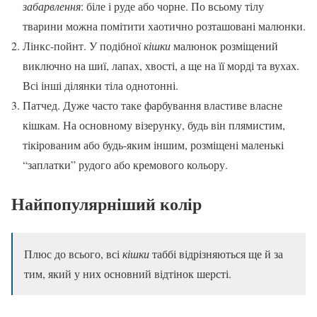
забарвлення
: біле і руде або чорне. По всьому тілу
тварини можна помітити хаотично розташовані малюнки.
Лінкс-пойнт. У подібної
кішки
малюнок розміщений
виключно на шиї, лапах, хвості, а ще на її морді та вухах.
Всі інші ділянки тіла однотонні.
Патчед. Дуже часто таке фарбування властиве власне
кішкам. На основному візерунку, будь він плямистим,
тікірованим або будь-яким іншим, розміщені маленькі
“заплатки” рудого або кремового кольору.
Найпопулярніший колір
Плюс до всього, всі
кішки
таббі відрізняються ще й за
тим, який у них основний відтінок шерсті.