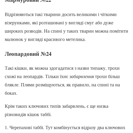
Відрізняються такі тварини досить великими і чіткими
візерунками, які розташовані у вигляді смуг або дуже
широких розводів. На спині у таких тварин можна помітити
малюнок у вигляді красивого метелика.
Леопардовий №24
Такі кішки, як можна здогадатися з назви типажу, трохи
схожі на леопардів. Тільки їхнє
забарвлення
трохи більш
блякле. Плями розміщуються, як правило, на спині та на
боках.
Крім таких ключових типів забарвлень, є ще низка
різновидів кішок таббі.
Черепахові таббі. Тут комбінується відразу два ключових