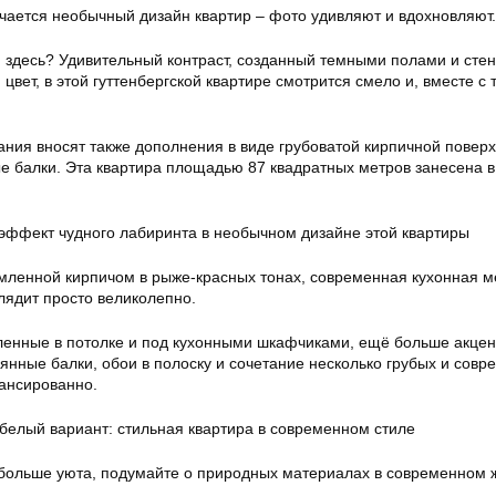
ечается необычный дизайн квартир – фото удивляют и вдохновляют.
 здесь? Удивительный контраст, созданный темными полами и сте
вет, в этой гуттенбергской квартире смотрится смело и, вместе с 
ния вносят также дополнения в виде грубоватой кирпичной поверх
е балки. Эта квартира площадью 87 квадратных метров занесена в
эффект чудного лабиринта в необычном дизайне этой квартиры
мленной кирпичом в рыже-красных тонах, современная кухонная м
лядит просто великолепно.
вленные в потолке и под кухонными шкафчиками, ещё больше акце
янные балки, обои в полоску и сочетание несколько грубых и сов
ансированно.
 больше уюта, подумайте о природных материалах в современном