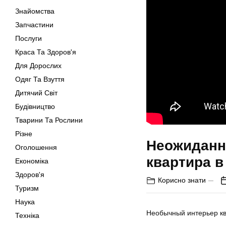
Знайомства
Запчастини
Послуги
Краса Та Здоров'я
Для Дорослих
Одяг Та Взуття
Дитячий Світ
Будівництво
Тварини Та Рослини
Різне
Неожиданн
Оголошення
квартира в
Економіка
Здоров'я
Корисно знати
Туризм
Наука
Необычный интерьер к
Техніка