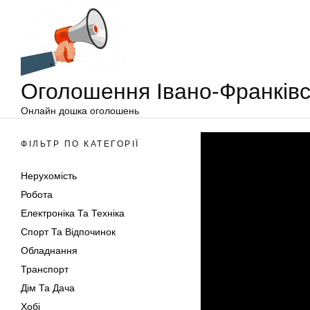
Оголошення
Перейти
Івано-
до
Франківськ
вмісту
Оголошення Івано-Франківс
Онлайн дошка оголошень
ФІЛЬТР ПО КАТЕГОРІЇ
Нерухомість
Робота
Електроніка Та Техніка
Спорт Та Відпочинок
Обладнання
Транспорт
Дім Та Дача
Хобі