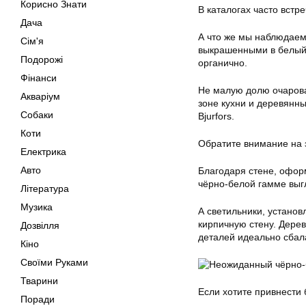
Корисно Знати
В каталогах часто встр
Дача
А что же мы наблюдаем
Сім'я
выкрашенными в белый ц
Подорожі
органично.
Фінанси
Не малую долю очарова
Акваріум
зоне кухни и деревянны
Собаки
Bjurfors.
Коти
Обратите внимание на 
Електрика
Авто
Благодаря стене, офор
чёрно-белой гамме выг
Література
Музика
А светильники, устано
кирпичную стену. Дерев
Дозвілля
деталей идеально сбал
Кіно
Своїми Руками
Тварини
Если хотите привнести
Поради