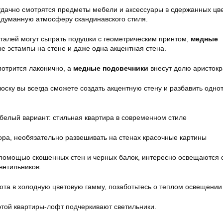
дачно смотрятся предметы мебели и аксессуары в сдержанных цве
адуманную атмосферу скандинавского стиля.
еталей могут сыграть подушки с геометрическим принтом,
медные
е эстампы на стене и даже одна акцентная стена.
мотрится лаконично, а
медные подсвечники
внесут долю аристокр
ску вы всегда сможете создать акцентную стену и разбавить одно
ра, необязательно развешивать на стенах красочные картины
помощью скошенных стен и черных балок, интересно освещаются 
ветильников.
уюта в холодную цветовую гамму, позаботьтесь о теплом освещении
этой квартиры-лофт подчеркивают светильники.