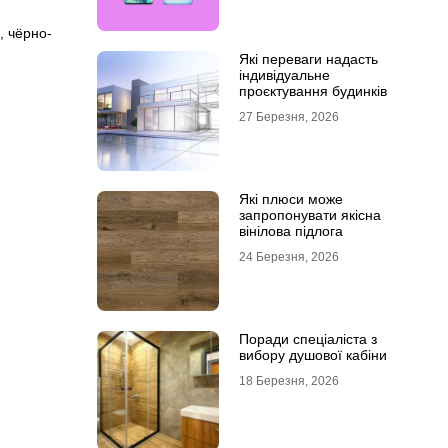
,
чёрно-
Які переваги надасть
індивідуальне
проєктування будинків
27 Березня, 2026
Які плюси може
запропонувати якісна
вінілова підлога
24 Березня, 2026
Поради спеціаліста з
вибору душової кабіни
18 Березня, 2026