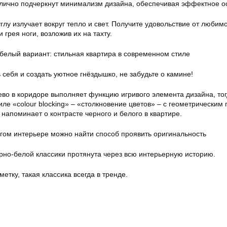
лично подчеркнут минимализм дизайна, обеспечивая эффектное 
лу излучает вокруг тепло и свет. Получите удовольствие от любимо
 грея ноги, возложив их на тахту.
 себя и создать уютное гнёздышко, не забудьте о камине!
во в коридоре выполняет функцию игривого элемента дизайна, тог
иле «colour blocking» – «столкновение цветов» – с геометрическим
напоминает о контрасте черного и белого в квартире.
огом интерьере можно найти способ проявить оригинальность
ёрно-белой классики протянута через всю интерьерную историю.
етку, такая классика всегда в тренде.