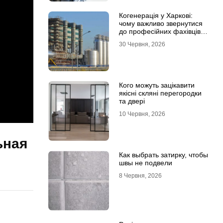
Когенерація у Харкові:
чому важливо звернутися
до професійних фахівців з
проєктування та монтажу
30 Червня, 2026
Кого можуть зацікавити
якісні скляні перегородки
та двері
10 Червня, 2026
ьная
Как выбрать затирку, чтобы
швы не подвели
8 Червня, 2026