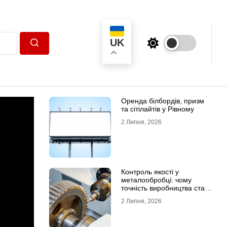
UK
Пошук
Оренда білбордів, призм
та сітілайтів у Рівному
2 Липня, 2026
Контроль якості у
металообробці: чому
точність виробництва стає
головною конкурентною
2 Липня, 2026
перевагою