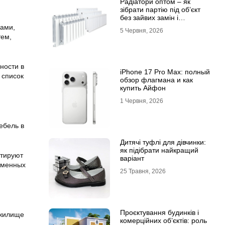
Радіатори оптом – як
зібрати партію під об’єкт
без зайвих замін і
затримок
нами,
5 Червня, 2026
тем,
ности в
iPhone 17 Pro Max: полный
 список
обзор флагмана и как
купить Айфон
1 Червня, 2026
ебель в
Дитячі туфлі для дівчинки:
як підібрати найкращий
нтируют
варіант
ременных
25 Травня, 2026
Проєктування будинків і
 жилище
комерційних об’єктів: роль